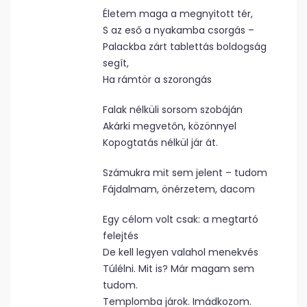
Életem maga a megnyitott tér,
S az eső a nyakamba csorgás –
Palackba zárt tablettás boldogság
segít,
Ha rámtör a szorongás
Falak nélküli sorsom szobáján
Akárki megvetőn, közönnyel
Kopogtatás nélkül jár át.
Számukra mit sem jelent – tudom
Fájdalmam, önérzetem, dacom
Egy célom volt csak: a megtartó
felejtés
De kell legyen valahol menekvés
Túlélni. Mit is? Már magam sem
tudom.
Templomba járok. Imádkozom.