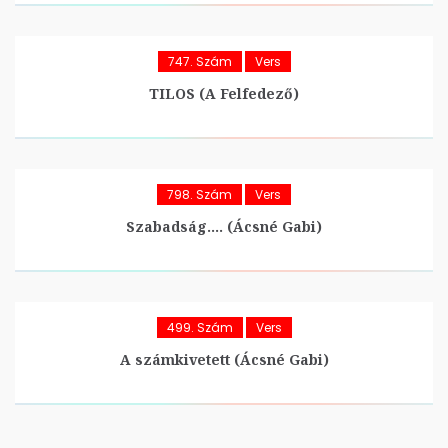
747. Szám
Vers
TILOS (A Felfedező)
798. Szám
Vers
Szabadság…. (Ácsné Gabi)
499. Szám
Vers
A számkivetett (Ácsné Gabi)