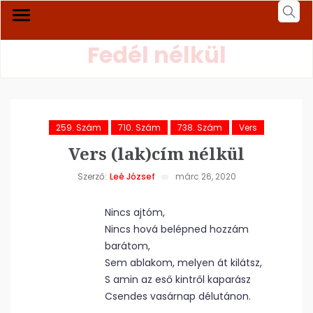
Fedél nélkül
259. Szám
710. Szám
738. Szám
Vers
Vers (lak)cím nélkül
Szerző:
Leé József
márc 26, 2020
Nincs ajtóm,
Nincs hová belépned hozzám
barátom,
Sem ablakom, melyen át kilátsz,
S amin az eső kintről kaparász
Csendes vasárnap délutánon.