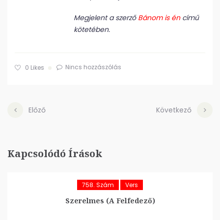
Megjelent a szerző
Bánom is én
című
kötetében.
Nincs hozzászólás
0
Likes
Előző
Következő
Kapcsolódó Írások
758. Szám
Vers
Szerelmes (A Felfedező)