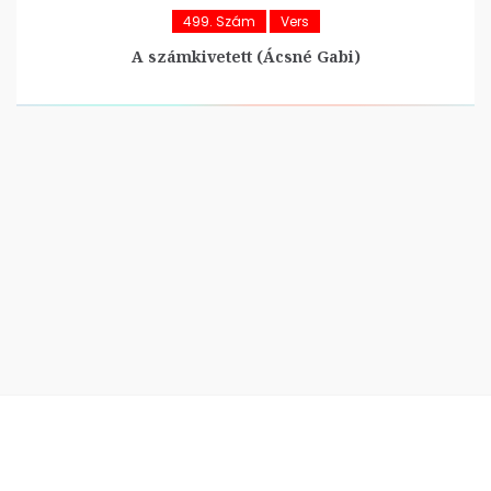
499. Szám
Vers
A számkivetett (Ácsné Gabi)