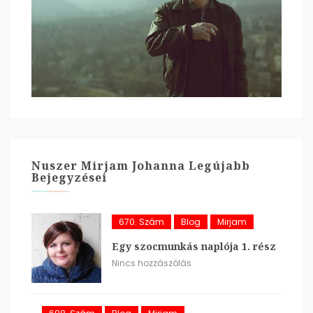
Nuszer Mirjam Johanna Legújabb
Bejegyzései
670. Szám
Blog
Mirjam
Egy szocmunkás naplója 1. rész
Nincs hozzászólás