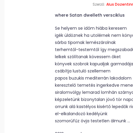
Szerző:
Alus Dozentin
where Satan dwelleth versciklus
Se helyem se időm hiába keresem
igék üldöznek ha utolérnek nem köny
sárba tipornak lemészárolnak
terhemtől-testemtől így megszabad
lelkek szólítanak kövessem őket
könyvek szobrok kapualjak garmadáj
csábítja lustuló szellemem
papos buzukis mediterrán lakodalom
keresztelő temetés ingerkedve mene
siralomvölgy lemarad lomhán szárnya
képzeletünk bizonytalan jövő tör nap
orrunk alá kastélyos kisértő lepedők r
el-elkalandozó kedélyünk
szomorúfűz óvja testetlen álmunk …