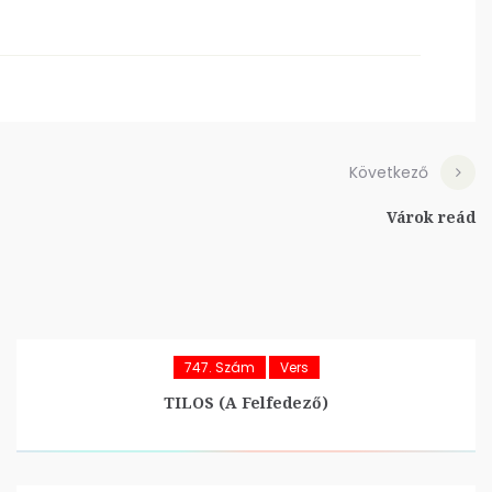
Következő
Várok reád
747. Szám
Vers
TILOS (A Felfedező)