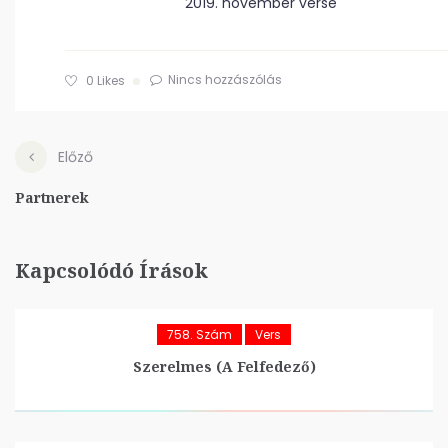
2019. november verse
Nincs hozzászólás
0
Likes
Előző
Partnerek
Kapcsolódó Írások
758. Szám
Vers
Szerelmes (A Felfedező)