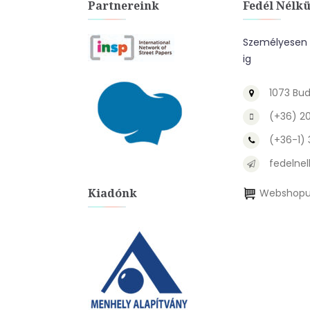
Partnereink
Fedél Nélkü
Személyesen a
ig
1073 Bud
(+36) 2
(+36-1)
fedelnel
Kiadónk
Webshopu