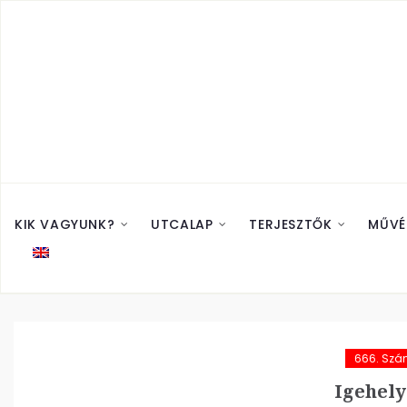
KIK VAGYUNK?
UTCALAP
TERJESZTŐK
MŰVÉ
666. Sz
Igehely