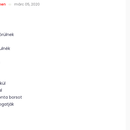
nen
márc 05, 2020
örülnek
ulnék
a
kül
l
onta borsot
iogatják