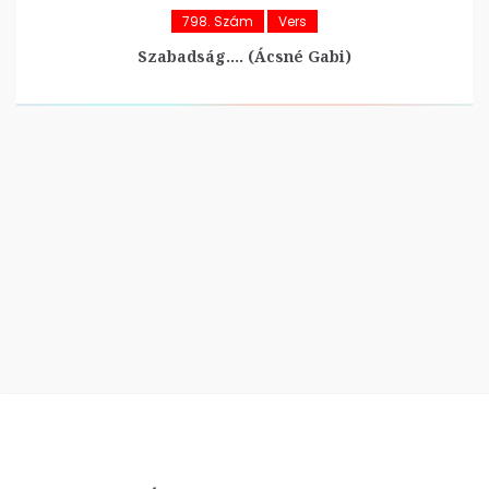
798. Szám
Vers
Szabadság…. (Ácsné Gabi)