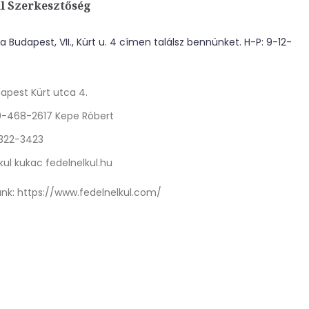
l Szerkesztőség
 Budapest, VII., Kürt u. 4 címen találsz bennünket. H-P: 9-12-
apest Kürt utca 4.
0-468-2617 Kepe Róbert
 322-3423
kul kukac fedelnelkul.hu
nk:
https://www.fedelnelkul.com/