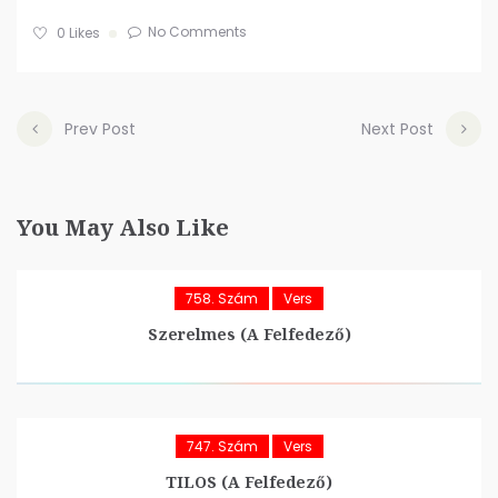
No Comments
0
Likes
Prev Post
Next Post
You May Also Like
758. Szám
Vers
Szerelmes (A Felfedező)
747. Szám
Vers
TILOS (A Felfedező)