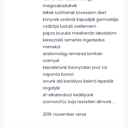
megszabadulnék
lelkek szólítanak kövessem őket
könyvek szobrok kapualjak garmadája
csábítja lustuló szellemem
papos buzukis mediterrán lakodalom
keresztelő temetés ingerkedve
menekül
siralomvölgy lemarad lomhán
szárnyal
képzeletünk bizonytalan jövő tör
naponta borsot
orrunk alá kastélyos kisértő lepedők
riogatják
el-elkalandozó kedélyünk
szomorúfűz óvja testetlen álmunk …
2019. november verse