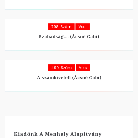
798. Szám
Vers
Szabadság…. (Ácsné Gabi)
499. Szám
Vers
A számkivetett (Ácsné Gabi)
Kiadónk A Menhely Alapítvány