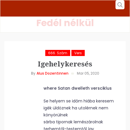
Fedél nélkül
666. Szám
Vers
Igehelykeresés
By
Alus Dozentinnen
Mar 05, 2020
where Satan dwelleth versciklus
Se helyem se időm hiába keresem
igék üldöznek ha utolérnek nem
könyörülnek
sárba tipornak lemészárolnak
terhemtől-testemtől így