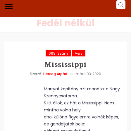
Fedél nélkül
668. Szám
Vers
Mississippi
Szerző:
Herceg Árpád
márc 03, 2020
Marryat kapitány azt mondta: a Nagy
Szennycsatorna.
S itt állok, ez hát a Mississippi. Nem
mintha volna hely,
ahol különb figyelemre volnék képes,
de gondoljatok bele: