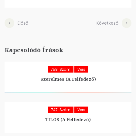
Előző
Következő
Kapcsolódó Írások
758. Szám
Vers
Szerelmes (A Felfedező)
747. Szám
Vers
TILOS (A Felfedező)