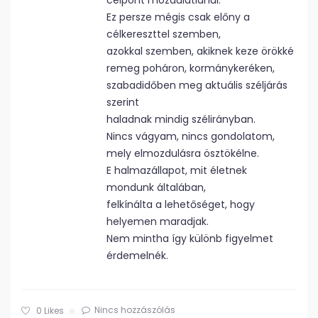
célpont mozdulatlanul.
Ez persze mégis csak előny a
célkereszttel szemben,
azokkal szemben, akiknek keze örökké
remeg poháron, kormánykeréken,
szabadidőben meg aktuális széljárás
szerint
haladnak mindig szélirányban.
Nincs vágyam, nincs gondolatom,
mely elmozdulásra ösztökélne.
E halmazállapot, mit életnek
mondunk általában,
felkínálta a lehetőséget, hogy
helyemen maradjak.
Nem mintha így különb figyelmet
érdemelnék.
Nincs hozzászólás
0
Likes