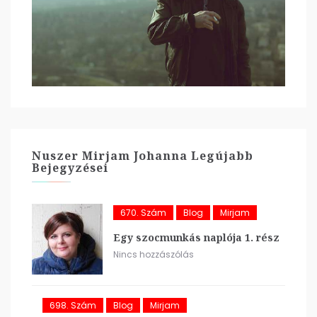
Nuszer Mirjam Johanna Legújabb
Bejegyzései
670. Szám
Blog
Mirjam
Egy szocmunkás naplója 1. rész
Nincs hozzászólás
698. Szám
Blog
Mirjam