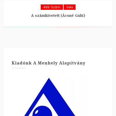
499. Szám
Vers
A számkivetett (Ácsné Gabi)
Kiadónk A Menhely Alapítvány