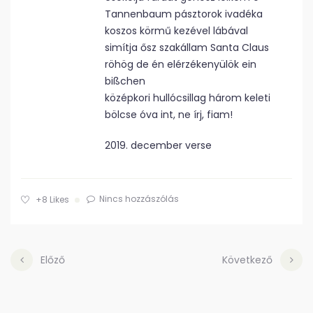
Tannenbaum pásztorok ivadéka
koszos körmű kezével lábával
simítja ősz szakállam Santa Claus
röhög de én elérzékenyülök ein
bißchen
középkori hullócsillag három keleti
bölcse óva int, ne írj, fiam!
2019. december verse
Nincs hozzászólás
+8
Likes
Előző
Következő