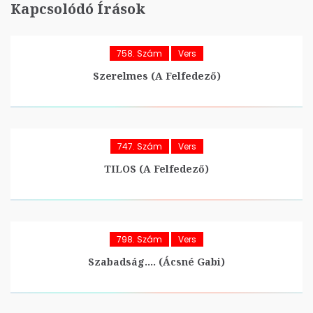
Kapcsolódó Írások
758. Szám
Vers
Szerelmes (A Felfedező)
747. Szám
Vers
TILOS (A Felfedező)
798. Szám
Vers
Szabadság…. (Ácsné Gabi)