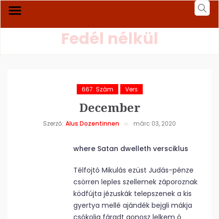
Fedél nélkül
667. Szám
Vers
December
Szerző:
Alus Dozentinnen
márc 03, 2020
where Satan dwelleth versciklus
Télfojtó Mikulás ezüst Judás-pénze
csörren leples szellemek záporoznak
ködfújta jézuskák telepszenek a kis
gyertya mellé ajándék bejgli mákja
csókolja fáradt gonosz lelkem ó