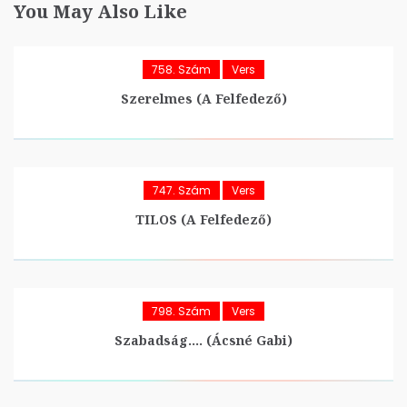
You May Also Like
758. Szám
Vers
Szerelmes (A Felfedező)
747. Szám
Vers
TILOS (A Felfedező)
798. Szám
Vers
Szabadság…. (Ácsné Gabi)