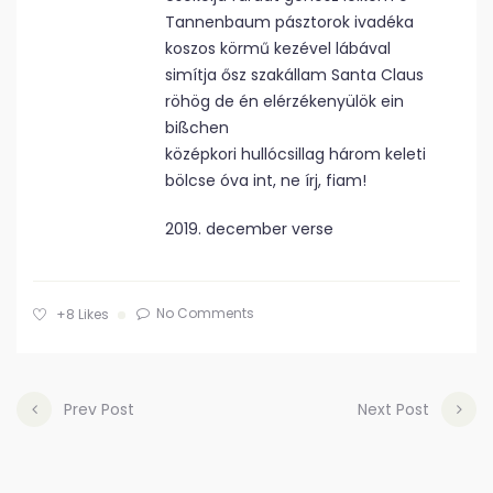
Tannenbaum pásztorok ivadéka
koszos körmű kezével lábával
simítja ősz szakállam Santa Claus
röhög de én elérzékenyülök ein
bißchen
középkori hullócsillag három keleti
bölcse óva int, ne írj, fiam!
2019. december verse
No Comments
+8
Likes
Prev Post
Next Post