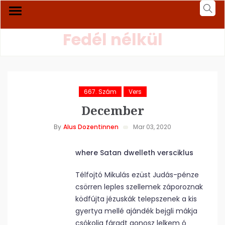
Fedél nélkül
667. Szám
Vers
December
By
Alus Dozentinnen
Mar 03, 2020
where Satan dwelleth versciklus
Télfojtó Mikulás ezüst Judás-pénze
csörren leples szellemek záporoznak
ködfújta jézuskák telepszenek a kis
gyertya mellé ajándék bejgli mákja
csókolja fáradt gonosz lelkem ó