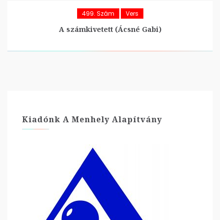
499. Szám
Vers
A számkivetett (Ácsné Gabi)
Kiadónk A Menhely Alapítvány