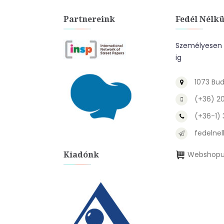
Partnereink
Fedél Nélkü
Személyesen a
ig
1073 Bud
(+36) 2
(+36-1)
fedelnel
Kiadónk
Webshopu