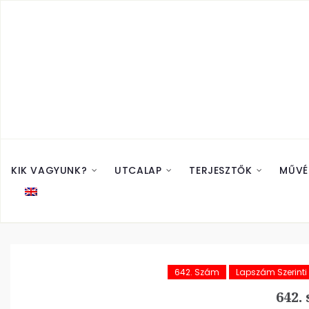
KIK VAGYUNK?
UTCALAP
TERJESZTŐK
MŰVÉ
642. Szám
Lapszám Szerint
642.