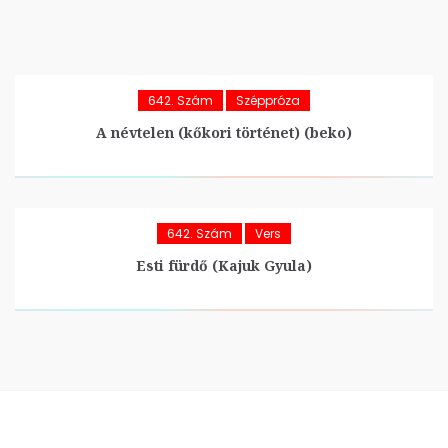
642. Szám
Széppróza
A névtelen (kőkori történet) (beko)
642. Szám
Vers
Esti fürdő (Kajuk Gyula)