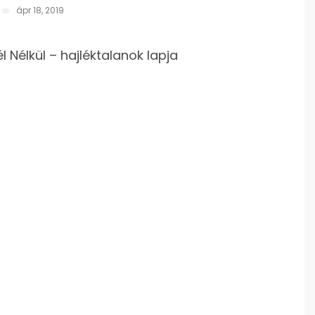
ápr 18, 2019
él Nélkül – hajléktalanok lapja