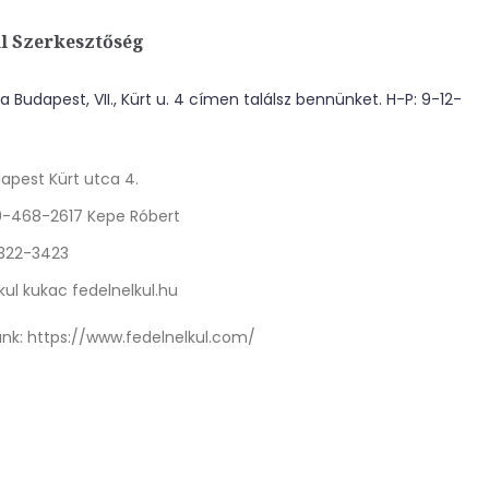
l Szerkesztőség
 Budapest, VII., Kürt u. 4 címen találsz bennünket. H-P: 9-12-
apest Kürt utca 4.
0-468-2617 Kepe Róbert
 322-3423
kul kukac fedelnelkul.hu
nk:
https://www.fedelnelkul.com/