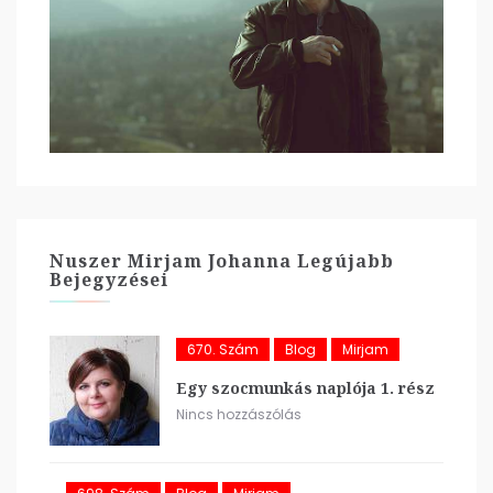
Nuszer Mirjam Johanna Legújabb
Bejegyzései
670. Szám
Blog
Mirjam
Egy szocmunkás naplója 1. rész
Nincs hozzászólás