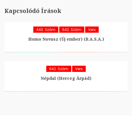
Kapcsolódó Írások
443. Szám
642. Szám
Vers
Homo Novusz (Új ember) (B.A.S.A.)
642. Szám
Vers
Népdal (Herceg Árpád)