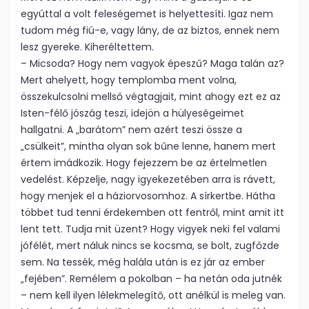
egyúttal a volt feleségemet is helyettesíti. Igaz nem
tudom még fiú-e, vagy lány, de az biztos, ennek nem
lesz gyereke. Kiheréltettem.
– Micsoda? Hogy nem vagyok épeszű? Maga talán az?
Mert ahelyett, hogy templomba ment volna,
összekulcsolni mellső végtagjait, mint ahogy ezt ez az
Isten-félő jószág teszi, idejön a hülyeségeimet
hallgatni. A „barátom” nem azért teszi össze a
„csülkeit”, mintha olyan sok bűne lenne, hanem mert
értem imádkozik. Hogy fejezzem be az értelmetlen
vedelést. Képzelje, nagy igyekezetében arra is rávett,
hogy menjek el a háziorvosomhoz. A sírkertbe. Hátha
többet tud tenni érdekemben ott fentről, mint amit itt
lent tett. Tudja mit üzent? Hogy vigyek neki fel valami
jófélét, mert náluk nincs se kocsma, se bolt, zugfőzde
sem. Na tessék, még halála után is ez jár az ember
„fejében”. Remélem a pokolban – ha netán oda jutnék
– nem kell ilyen lélekmelegítő, ott anélkül is meleg van.