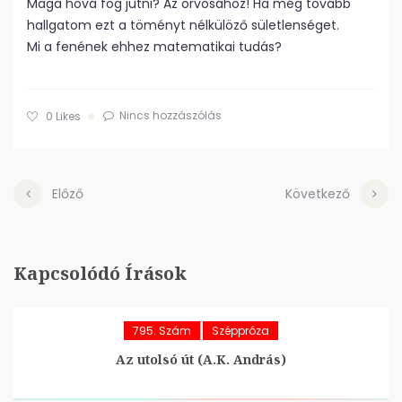
Maga hová fog jutni? Az orvosához! Ha még tovább
hallgatom ezt a töményt nélkülöző sületlenséget.
Mi a fenének ehhez matematikai tudás?
Nincs hozzászólás
0
Likes
Előző
Következő
Kapcsolódó Írások
795. Szám
Széppróza
Az utolsó út (A.K. András)