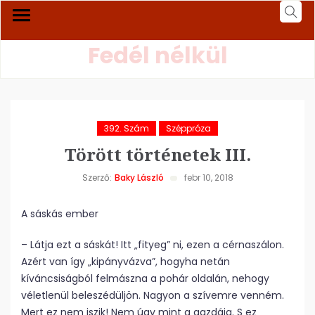
Fedél nélkül
392. Szám
Széppróza
Törött történetek III.
Szerző:
Baky László
febr 10, 2018
A sáskás ember
– Látja ezt a sáskát! Itt „fityeg” ni, ezen a cérnaszálon.
Azért van így „kipányvázva”, hogyha netán
kíváncsiságból felmászna a pohár oldalán, nehogy
véletlenül beleszédüljön. Nagyon a szívemre venném.
Mert ez nem iszik! Nem úgy mint a gazdája. S ez