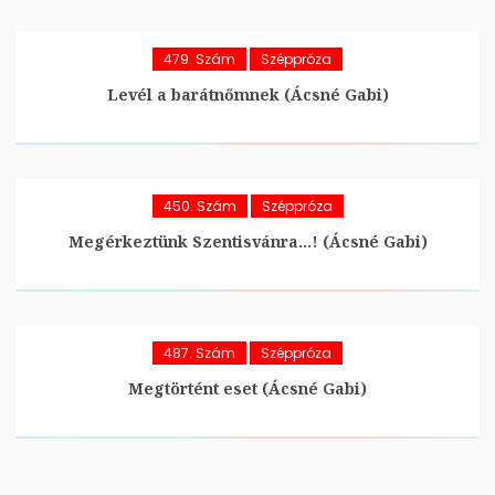
479. Szám
Széppróza
Levél a barátnőmnek (Ácsné Gabi)
450. Szám
Széppróza
Megérkeztünk Szentisvánra…! (Ácsné Gabi)
487. Szám
Széppróza
Megtörtént eset (Ácsné Gabi)