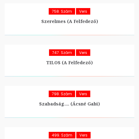
758. Szám
Vers
Szerelmes (A Felfedező)
747. Szám
Vers
TILOS (A Felfedező)
798. Szám
Vers
Szabadság…. (Ácsné Gabi)
499. Szám
Vers