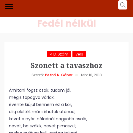
Fedél nélkül
413. Szám
Vers
Szonett a tavaszhoz
Szerző:
Pethő N. Gábor
febr 10, 2018
Ámítani fogsz csak, tudom jól,
mégis topogva várlak;
évente kiújul bennem ez a kór,
alig öleltél, már sírhatok utánad;
követ a nyár: náladnál nagyobb csaló,
nevet, ha szökik, nevet pimaszul;