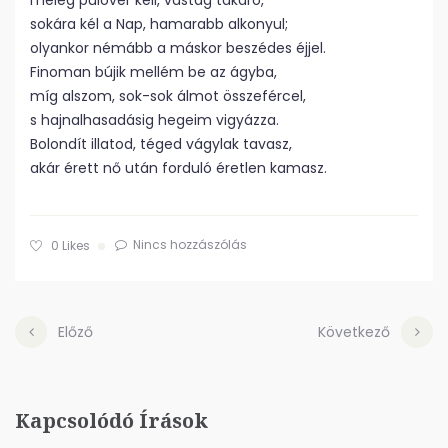
meleg pulóver kell, vastag takaró,
sokára kél a Nap, hamarabb alkonyul;
olyankor némább a máskor beszédes éjjel.
Finoman bújik mellém be az ágyba,
míg alszom, sok-sok álmot összefércel,
s hajnalhasadásig hegeim vigyázza.
Bolondít illatod, téged vágylak tavasz,
akár érett nő után forduló éretlen kamasz.
Nincs hozzászólás
0
Likes
Előző
Következő
Kapcsolódó Írások