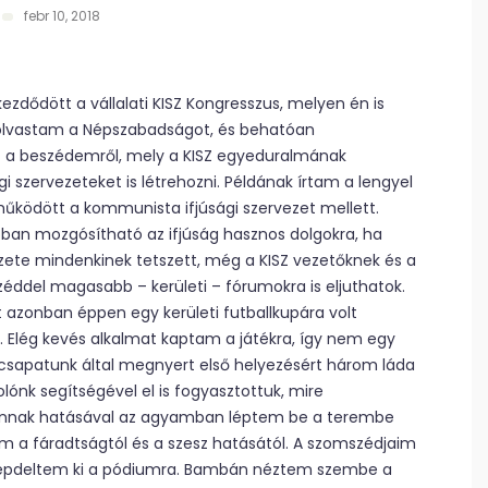
febr 10, 2018
kezdődött a vállalati KISZ Kongresszus, melyen én is
 olvastam a Népszabadságot, és behatóan
tot a beszédemről, mely a KISZ egyeduralmának
gi szervezeteket is létrehozni. Példának írtam a lengyel
– működött a kommunista ifjúsági szervezet mellett.
bban mozgósítható az ifjúság hasznos dolgokra, ha
zete mindenkinek tetszett, még a KISZ vezetőknek és a
zéddel magasabb – kerületi – fórumokra is eljuthatok.
 azonban éppen egy kerületi futballkupára volt
am. Elég kevés alkalmat kaptam a játékra, így nem egy
csapatunk által megnyert első helyezésért három láda
olónk segítségével el is fogyasztottuk, mire
s annak hatásával az agyamban léptem be a terembe
m a fáradtságtól és a szesz hatásától. A szomszédjaim
 lépdeltem ki a pódiumra. Bambán néztem szembe a