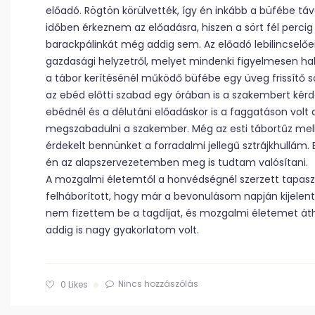
előadó. Rögtön körülvették, így én inkább a büfébe táv
időben érkeznem az előadásra, hiszen a sört fél perci
barackpálinkát még addig sem. Az előadó lebilincselően
gazdasági helyzetről, melyet mindenki figyelmesen hal
a tábor kerítésénél működő büfébe egy üveg frissítő sö
az ebéd előtti szabad egy órában is a szakembert kérd
ebédnél és a délutáni előadáskor is a faggatáson volt a
megszabadulni a szakember. Még az esti tábortűz mellet
érdekelt bennünket a forradalmi jellegű sztrájkhullám
én az alapszervezetemben meg is tudtam valósítani.
A mozgalmi életemtől a honvédségnél szerzett tapasz
felháborított, hogy már a bevonulásom napján kijelente
nem fizettem be a tagdíjat, és mozgalmi életemet 
addig is nagy gyakorlatom volt.
Nincs hozzászólás
0
Likes