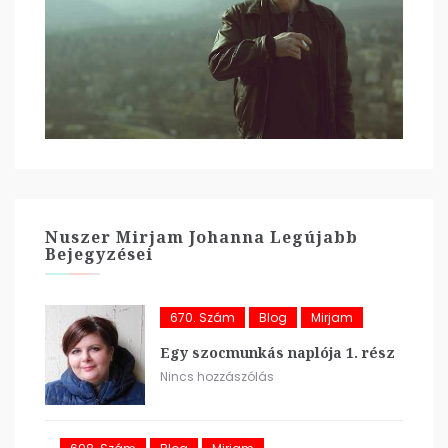
Nuszer Mirjam Johanna Legújabb
Bejegyzései
670. Szám
Blog
Mirjam
Egy szocmunkás naplója 1. rész
Nincs hozzászólás