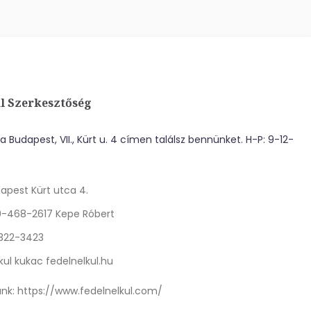
l Szerkesztőség
 Budapest, VII., Kürt u. 4 címen találsz bennünket. H-P: 9-12-
apest Kürt utca 4.
0-468-2617 Kepe Róbert
 322-3423
kul kukac fedelnelkul.hu
nk:
https://www.fedelnelkul.com/