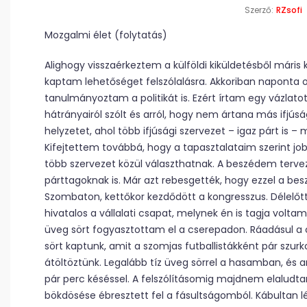
Szerző:
RZsofi
Mozgalmi élet (folytatás)
Alighogy visszaérkeztem a külföldi kiküldetésből máris 
kaptam lehetőséget felszólalásra. Akkoriban naponta
tanulmányoztam a politikát is. Ezért írtam egy vázla
hátrányairól szólt és arról, hogy nem ártana más ifjúsá
helyzetet, ahol több ifjúsági szervezet – igaz párt is 
Kifejtettem továbbá, hogy a tapasztalataim szerint jo
több szervezet közül választhatnak. A beszédem terve
párttagoknak is. Már azt rebesgették, hogy ezzel a bes
Szombaton, kettőkor kezdődött a kongresszus. Délelőtt
hivatalos a vállalati csapat, melynek én is tagja volt
üveg sört fogyasztottam el a cserepadon. Ráadásul a 
sört kaptunk, amit a szomjas futballistákként pár szurk
átöltöztünk. Legalább tíz üveg sörrel a hasamban, é
pár perc késéssel. A felszólításomig majdnem elaludta
bökdösése ébresztett fel a fásultságomból. Kábultan