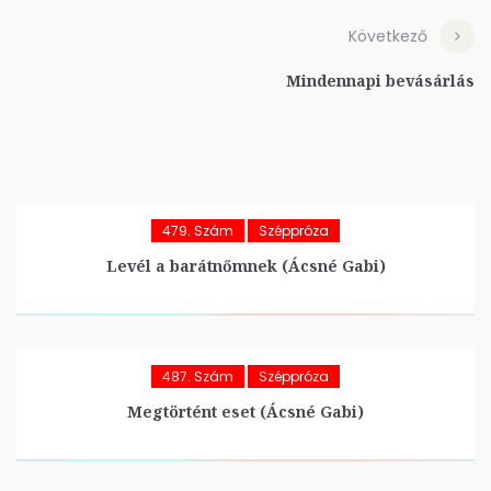
Következő
Mindennapi bevásárlás
479. Szám
Széppróza
Levél a barátnőmnek (Ácsné Gabi)
487. Szám
Széppróza
Megtörtént eset (Ácsné Gabi)