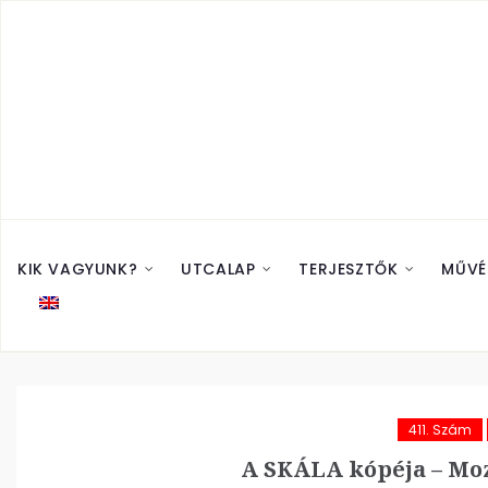
KIK VAGYUNK?
UTCALAP
TERJESZTŐK
MŰVÉ
411. Szám
A SKÁLA kópéja – Mozg