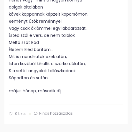
nehéz vagy.. mint a nagyon könnyű
dolgok általában
kövek koppannak képzelt koporsómon.
Reményt ütök reménnyel
Vagy csak öklömmel egy labdarózsát,
Érted szól e vers, de nem találok
Méltó szót Rád
Életem Eléd borítom…
Mit is mondhatok ezek után,
Isten kezéből kihullik e szürke délután,
S a setét angyalok tollászkodnak
Sápadtan és sután
május hónap, második díj
Nincs hozzászólás
0
Likes