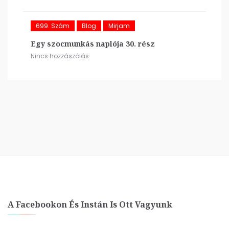
699. Szám
Blog
Mirjam
Egy szocmunkás naplója 30. rész
Nincs hozzászólás
A Facebookon És Instán Is Ott Vagyunk