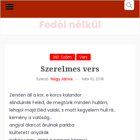
Fedél nélkül
391. Szám
Vers
Szerelmes vers
Szerző:
Nagy János
febr 10, 2018
Zeniten áll a kor, e korcs kalandor
elindulnék Feléd, de megtörik minden hullám,
lehajol majd Eléd valaki, s matt kegyelem hull rá…
kemény a valóság…
angyal álarcot árulnak parkba
kiültetett anyókák