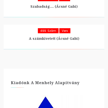
Szabadság…. (Ácsné Gabi)
499. Szám
Vers
A számkivetett (Ácsné Gabi)
Kiadónk A Menhely Alapítvány