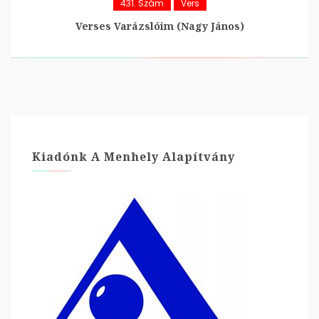
431. Szám
Vers
Verses Varázslóim (Nagy János)
Kiadónk A Menhely Alapítvány