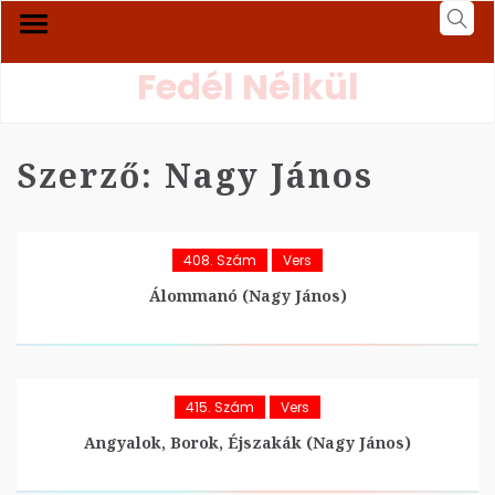
Fedél Nélkül
Szerző:
Nagy János
408. Szám
Vers
Álommanó (Nagy János)
415. Szám
Vers
Angyalok, Borok, Éjszakák (Nagy János)