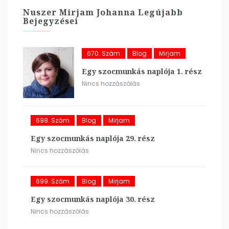
Nuszer Mirjam Johanna Legújabb
Bejegyzései
670. Szám
Blog
Mirjam
Egy szocmunkás naplója 1. rész
Nincs hozzászólás
698. Szám
Blog
Mirjam
Egy szocmunkás naplója 29. rész
Nincs hozzászólás
699. Szám
Blog
Mirjam
Egy szocmunkás naplója 30. rész
Nincs hozzászólás