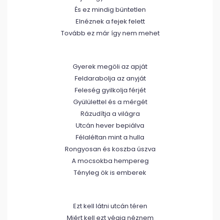
És ez mindig büntetlen
Elnéznek a fejek felett
Tovább ez már így nem mehet
Gyerek megöli az apját
Feldarabolja az anyját
Feleség gyilkolja férjét
Gyülülettel és a mérgét
Rázudítja a világra
Utcán hever bepiálva
Félaléltan mint a hulla
Rongyosan és koszba úszva
A mocsokba hempereg
Tényleg ök is emberek
Ezt kell látni utcán téren
Miért kell ezt végig néznem