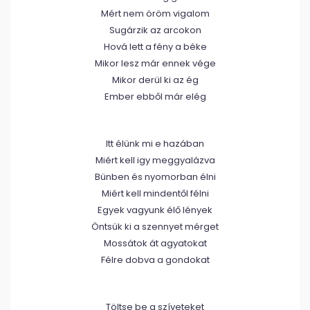
Mért nem öröm vigalom
Sugárzik az arcokon
Hová lett a fény a béke
Mikor lesz már ennek vége
Mikor derül ki az ég
Ember ebből már elég
Itt élünk mi e hazában
Miért kell igy meggyalázva
Bünben és nyomorban élni
Miért kell mindentől félni
Egyek vagyunk élő lények
Öntsük ki a szennyet mérget
Mossátok át agyatokat
Félre dobva a gondokat
Töltse be a szíveteket