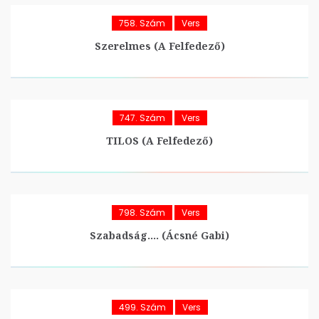
758. Szám
Vers
Szerelmes (A Felfedező)
747. Szám
Vers
TILOS (A Felfedező)
798. Szám
Vers
Szabadság…. (Ácsné Gabi)
499. Szám
Vers