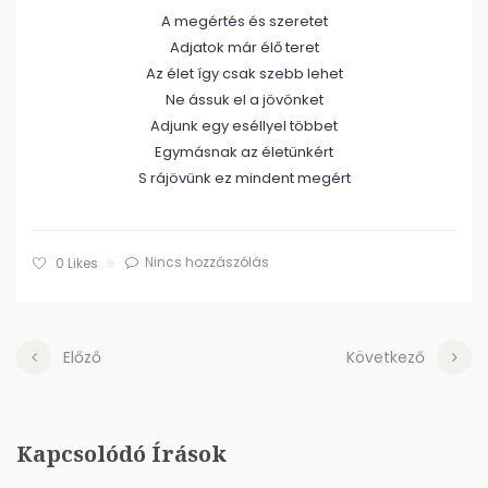
A megértés és szeretet
Adjatok már élő teret
Az élet így csak szebb lehet
Ne ássuk el a jövönket
Adjunk egy eséllyel többet
Egymásnak az életünkért
S rájövünk ez mindent megért
Nincs hozzászólás
0
Likes
Előző
Következő
Kapcsolódó Írások