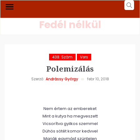
Fedél nélkül
438. Szám
Vers
Polemizálás
Szerző:
Andrássy György
febr 10, 2018
Nem értem az embereket
Mint a kutya ha megveszett
Vicsorítva gyilkos szemmel
Dühös sötét komor kedvvel
Marják egymást szüntelen