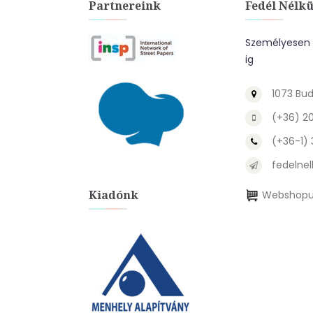
Partnereink
Fedél Nélkü
Személyesen a
ig
1073 Bud
(+36) 2
(+36-1)
fedelnel
Kiadónk
Webshopu