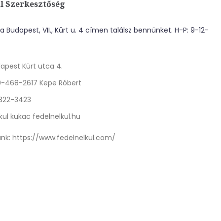
l Szerkesztőség
 Budapest, VII., Kürt u. 4 címen találsz bennünket. H-P: 9-12-
apest Kürt utca 4.
0-468-2617 Kepe Róbert
 322-3423
kul kukac fedelnelkul.hu
nk:
https://www.fedelnelkul.com/