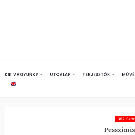
KIK VAGYUNK?
UTCALAP
TERJESZTŐK
MŰVÉ
362. Szá
Pesszimis