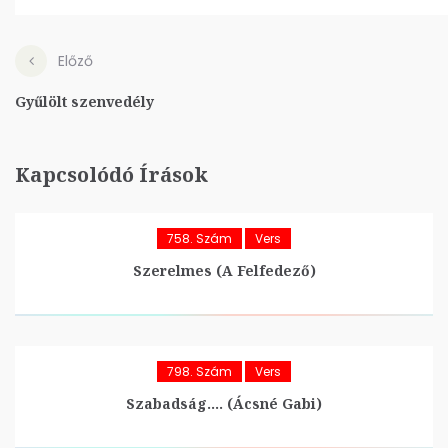
Előző
Gyűlölt szenvedély
Kapcsolódó Írások
758. Szám
Vers
Szerelmes (A Felfedező)
798. Szám
Vers
Szabadság…. (Ácsné Gabi)