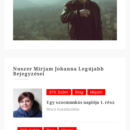
Nuszer Mirjam Johanna Legújabb
Bejegyzései
670. Szám
Blog
Mirjam
Egy szocmunkás naplója 1. rész
Nincs hozzászólás