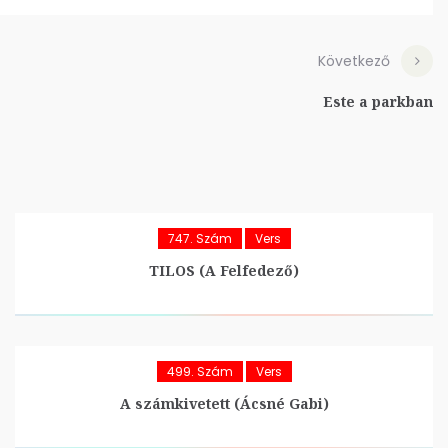
Következő
Este a parkban
747. Szám
Vers
TILOS (A Felfedező)
499. Szám
Vers
A számkivetett (Ácsné Gabi)