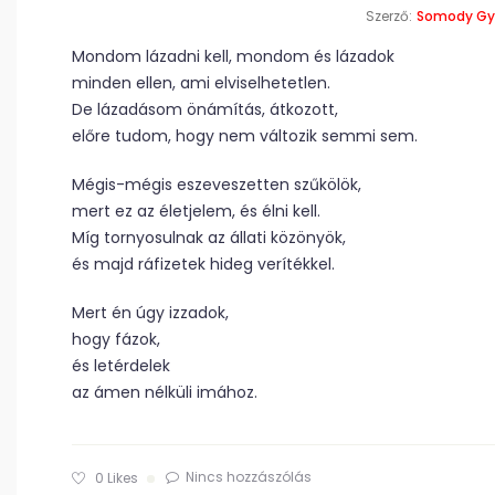
Szerző:
Somody Gy
Mondom lázadni kell, mondom és lázadok
minden ellen, ami elviselhetetlen.
De lázadásom önámítás, átkozott,
előre tudom, hogy nem változik semmi sem.
Mégis-mégis eszeveszetten szűkölök,
mert ez az életjelem, és élni kell.
Míg tornyosulnak az állati közönyök,
és majd ráfizetek hideg verítékkel.
Mert én úgy izzadok,
hogy fázok,
és letérdelek
az ámen nélküli imához.
Nincs hozzászólás
0
Likes