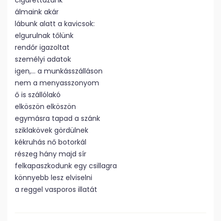
cigarettázunk
álmaink akár
lábunk alatt a kavicsok:
elgurulnak tőlünk
rendőr igazoltat
személyi adatok
igen,… a munkásszálláson
nem a menyasszonyom
ő is szállólakó
elköszön elköszön
egymásra tapad a szánk
sziklakövek gördülnek
kékruhás nő botorkál
részeg hány majd sír
felkapaszkodunk egy csillagra
könnyebb lesz elviselni
a reggel vasporos illatát