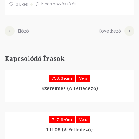
Nincs hozzászólás
0
Likes
Előző
Következő
Kapcsolódó Írások
758. Szám
Vers
Szerelmes (A Felfedező)
747. Szám
Vers
TILOS (A Felfedező)