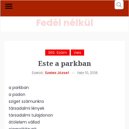
Fedél nélkül
365. Szám
Vers
Este a parkban
Szerző:
Szeles József
febr 10, 2018
a parkban
a padon
sziget számunkra
társadalmi lények
társadalmi tulajdonon
átölelem vállad