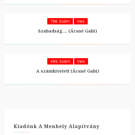
798. Szám
Vers
Szabadság…. (Ácsné Gabi)
499. Szám
Vers
A számkivetett (Ácsné Gabi)
Kiadónk A Menhely Alapítvány