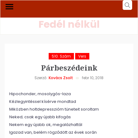
Fedél nélkül
510. Szám
Vers
Párbeszédeink
Szerző:
Kovács Zsolt
febr 10, 2018
Hipochonder, mosolygós-laza
Kézlegyintéssel kísérve mondtad
Miközben holtdepresszióm tüneteit soroltam
Neked; csak egy újabb kifogás
Nekem egy újabb ok, megalázhattál
Igazad van, belém rögződött az évek során