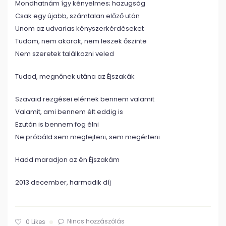
Mondhatnám így kényelmes; hazugság
Csak egy újabb, számtalan előző után
Unom az udvarias kényszerkérdéseket
Tudom, nem akarok, nem leszek őszinte
Nem szeretek találkozni veled
Tudod, megnőnek utána az Éjszakák
Szavaid rezgései elérnek bennem valamit
Valamit, ami bennem élt eddig is
Ezután is bennem fog élni
Ne próbáld sem megfejteni, sem megérteni
Hadd maradjon az én Éjszakám
2013 december, harmadik díj
Nincs hozzászólás
0
Likes