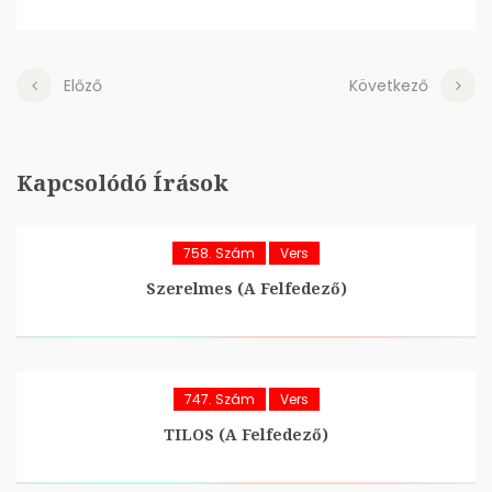
Előző
Következő
Kapcsolódó Írások
758. Szám
Vers
Szerelmes (A Felfedező)
747. Szám
Vers
TILOS (A Felfedező)