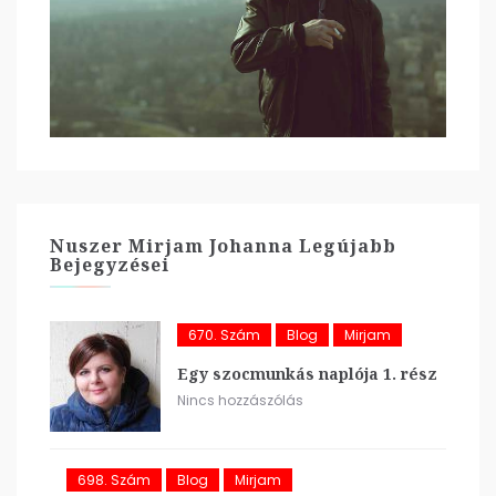
Nuszer Mirjam Johanna Legújabb
Bejegyzései
670. Szám
Blog
Mirjam
Egy szocmunkás naplója 1. rész
Nincs hozzászólás
698. Szám
Blog
Mirjam