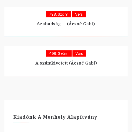
798. Szám
Vers
Szabadság…. (Ácsné Gabi)
499. Szám
Vers
A számkivetett (Ácsné Gabi)
Kiadónk A Menhely Alapítvány