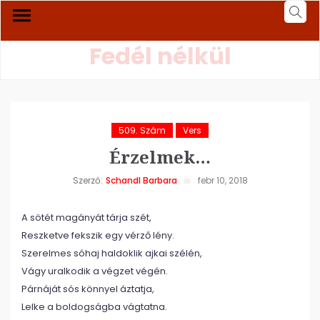
Fedél nélkül
509. Szám
Vers
Érzelmek…
Szerző:
Schandl Barbara
febr 10, 2018
A sötét magányát tárja szét,
Reszketve fekszik egy vérző lény.
Szerelmes sóhaj haldoklik ajkai szélén,
Vágy uralkodik a végzet végén.
Párnáját sós könnyel áztatja,
Lelke a boldogságba vágtatna.