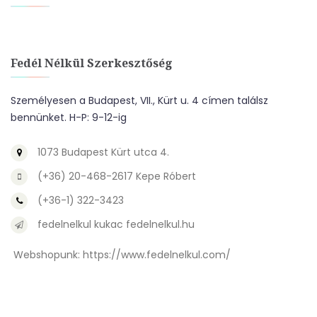
Fedél Nélkül Szerkesztőség
Személyesen a Budapest, VII., Kürt u. 4 címen találsz
bennünket. H-P: 9-12-ig
1073 Budapest Kürt utca 4.
(+36) 20-468-2617 Kepe Róbert
(+36-1) 322-3423
fedelnelkul kukac fedelnelkul.hu
Webshopunk:
https://www.fedelnelkul.com/