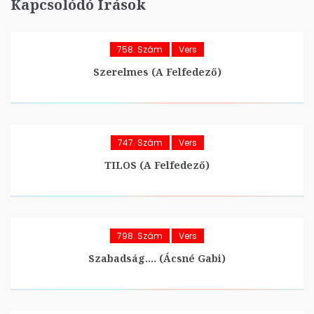
Kapcsolódó Írások
758. Szám
Vers
Szerelmes (A Felfedező)
747. Szám
Vers
TILOS (A Felfedező)
798. Szám
Vers
Szabadság…. (Ácsné Gabi)