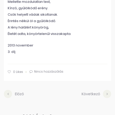
Mellette mozdulatlan test,
Kínzó, gyűlölködő erény.
Csók helyett vádak sikoltanak.
Érintés nélkül öl a gyűlölködő.
A lény halálért könyörög,
Életét adta, könyörtelenűl visszakapta.
2013 november
3. díj
Nincs hozzászólás
0
Likes
Előző
Következő