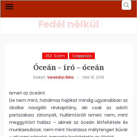
Fedél nélkül
353. Szám
Széppróza
Óceán – író – óceán
Szerző:
Verebélyi Béla
febr 10, 2018
Ismeri az óceánt.
De nem mint, hatalmas hajókat mindig ugyanabban az
öbölbe navigáló révkapitány, aki csak az adott
partszakasz zátonyait, hullámtörőit ismeri; nem, mint
meggyötört halász – akinek az óceán létfeltétele és
munkaeszköze; nem mint hivatásos mélytengeri búvár