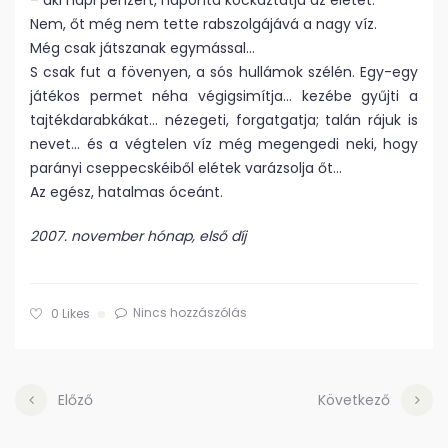
– aki napi pénzért, naponta kockáztatja az életét.
Nem, őt még nem tette rabszolgájává a nagy víz.
Még csak játszanak egymással…
S csak fut a fövenyen, a sós hullámok szélén. Egy-egy
játékos permet néha végigsimítja… kezébe gyűjti a
tajtékdarabkákat… nézegeti, forgatgatja; talán rájuk is
nevet… és a végtelen víz még megengedi neki, hogy
parányi cseppecskéiből elétek varázsolja őt…
Az egész, hatalmas óceánt.
2007. november hónap, első díj
Nincs hozzászólás
0
Likes
Előző
Következő