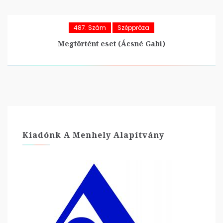
487. Szám
Széppróza
Megtörtént eset (Ácsné Gabi)
Kiadónk A Menhely Alapítvány