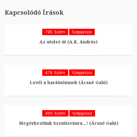
Kapcsolódó Írások
795. Szám
Széppróza
Az utolsó út (A.K. András)
479. Szám
Széppróza
Levél a barátnőmnek (Ácsné Gabi)
450. Szám
Széppróza
Megérkeztünk Szentisvánra…! (Ácsné Gabi)