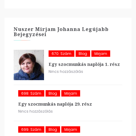
Nuszer Mirjam Johanna Legújabb
Bejegyzései
670. Szám
Blog
Mirjam
Egy szocmunkás naplója 1. rész
Nincs hozzászólás
698. Szám
Blog
Mirjam
Egy szocmunkás naplója 29. rész
Nincs hozzászólás
699. Szám
Blog
Mirjam