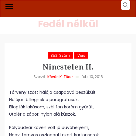
Fedél nélkül
352. Szám
Vers
Nincstelen II.
Szerző:
Kővári K. Tibor
febr 10, 2018
Törvény szőtt hálója csapdává beszűkült,
Hálóján billegnek a paragrafusok,
Ellopták lakásom, szél fon körém gyűrűt,
Utolér a zápor, nylon alá kúszok.
Pályaudvar kövén volt jó búvóhelyem,
Nagy, tornyos oszloppal takart kartonsarok,