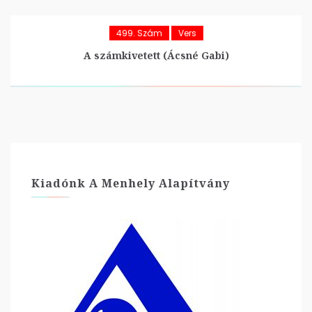
499. Szám
Vers
A számkivetett (Ácsné Gabi)
Kiadónk A Menhely Alapítvány