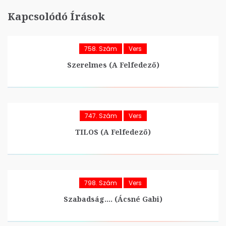
Kapcsolódó Írások
758. Szám
Vers
Szerelmes (A Felfedező)
747. Szám
Vers
TILOS (A Felfedező)
798. Szám
Vers
Szabadság…. (Ácsné Gabi)