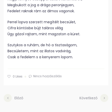
Megbukott a jog a drága peronjegyen,
Fedelet raknak rám az álmos vagonok.
Perrel lopva szerzett megítélt becsület,
Cifra köntösbe bújt taláros világ
Úgy gázol rajtam, mint magzaton a küret.
Szutykos a ruhám, de hó a tisztaságom,
Becsületem, mint az illatos vadvirág,
Csak a fedelem s a kenyerem lopom.
Nincs hozzászólás
0
Likes
Előző
Következő