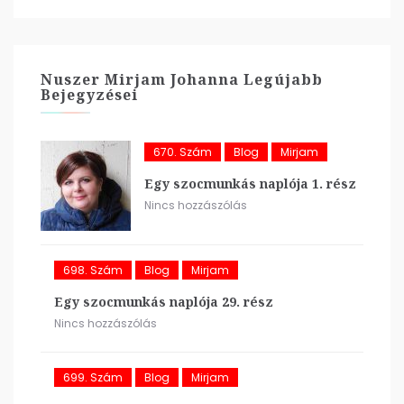
Nuszer Mirjam Johanna Legújabb
Bejegyzései
670. Szám
Blog
Mirjam
Egy szocmunkás naplója 1. rész
Nincs hozzászólás
698. Szám
Blog
Mirjam
Egy szocmunkás naplója 29. rész
Nincs hozzászólás
699. Szám
Blog
Mirjam