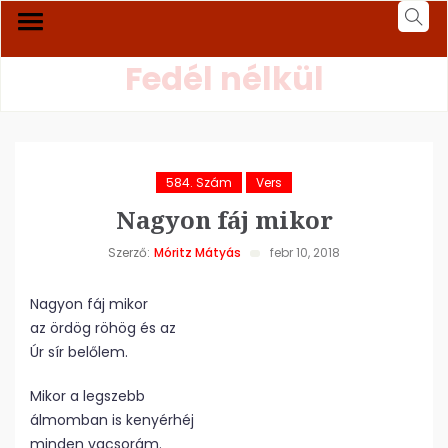
Fedél nélkül
584. Szám
Vers
Nagyon fáj mikor
Szerző:
Móritz Mátyás
febr 10, 2018
Nagyon fáj mikor
az ördög röhög és az
Úr sír belőlem.
Mikor a legszebb
álmomban is kenyérhéj
minden vacsorám.