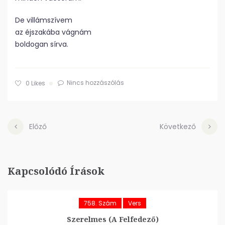
De villámszívem
az éjszakába vágnám
boldogan sírva.
Nincs hozzászólás
0
Likes
Előző
Következő
Kapcsolódó Írások
758. Szám
Vers
Szerelmes (A Felfedező)