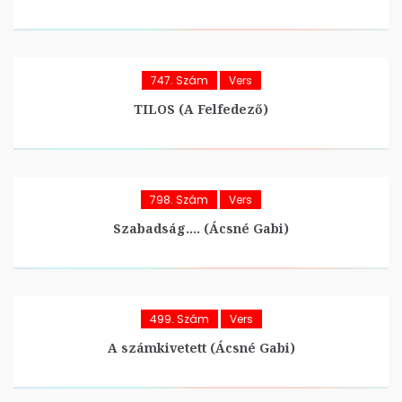
747. Szám
Vers
TILOS (A Felfedező)
798. Szám
Vers
Szabadság…. (Ácsné Gabi)
499. Szám
Vers
A számkivetett (Ácsné Gabi)