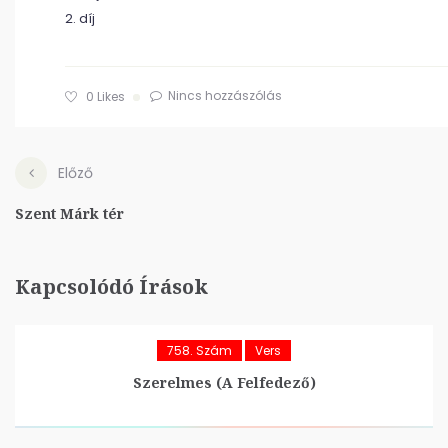
2. díj
Nincs hozzászólás
0
Likes
Előző
Szent Márk tér
Kapcsolódó Írások
758. Szám
Vers
Szerelmes (A Felfedező)