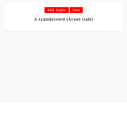
499. Szám
Vers
A számkivetett (Ácsné Gabi)