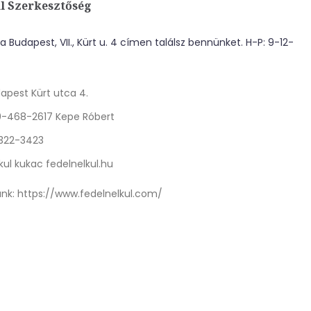
l Szerkesztőség
 Budapest, VII., Kürt u. 4 címen találsz bennünket. H-P: 9-12-
apest Kürt utca 4.
0-468-2617 Kepe Róbert
 322-3423
kul kukac fedelnelkul.hu
nk:
https://www.fedelnelkul.com/