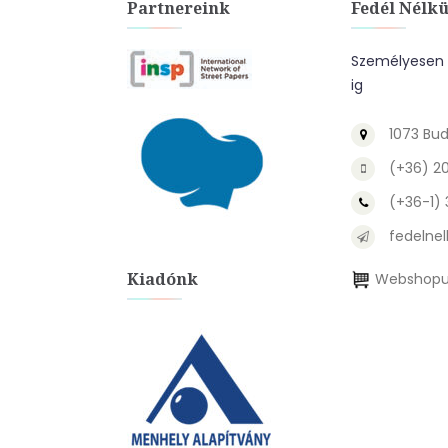
Partnereink
Fedél Nélkü
Személyesen a
ig
1073 Bud
(+36) 2
(+36-1)
fedelnel
Kiadónk
Webshopu