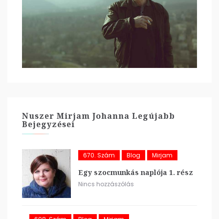
Nuszer Mirjam Johanna Legújabb
Bejegyzései
670. Szám
Blog
Mirjam
Egy szocmunkás naplója 1. rész
Nincs hozzászólás