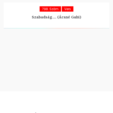
798. Szám
Vers
Szabadság…. (Ácsné Gabi)