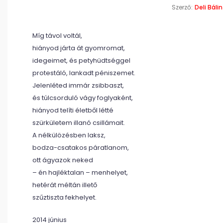
Szerző:
Deli Bálin
Míg távol voltál,
hiányod járta át gyomromat,
idegeimet, és petyhüdtséggel
protestáló, lankadt péniszemet.
Jelenléted immár zsibbaszt,
és túlcsorduló vágy foglyaként,
hiányod telíti életből létté
szürkületem illanó csillámait.
A nélkülözésben laksz,
bodza-csatakos páratlanom,
ott ágyazok neked
– én hajléktalan – menhelyet,
hetérát méltán illető
szűztiszta fekhelyet.
2014 június