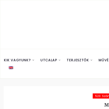
KIK VAGYUNK?
UTCALAP
TERJESZTŐK
MŰVÉ
523. Szá
M