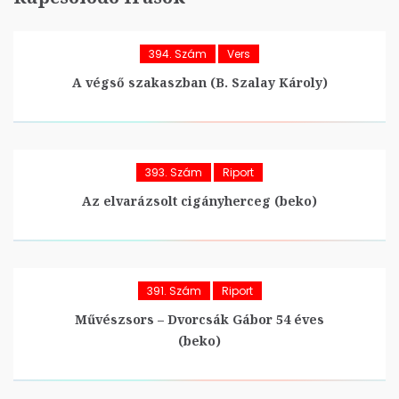
394. Szám
Vers
A végső szakaszban (B. Szalay Károly)
393. Szám
Riport
Az elvarázsolt cigányherceg (beko)
391. Szám
Riport
Művészsors – Dvorcsák Gábor 54 éves
(beko)