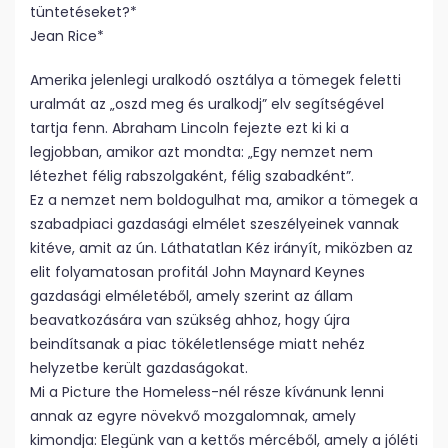
tüntetéseket?*
Jean Rice*
Amerika jelenlegi uralkodó osztálya a tömegek feletti
uralmát az „oszd meg és uralkodj” elv segítségével
tartja fenn. Abraham Lincoln fejezte ezt ki ki a
legjobban, amikor azt mondta: „Egy nemzet nem
létezhet félig rabszolgaként, félig szabadként”.
Ez a nemzet nem boldogulhat ma, amikor a tömegek a
szabadpiaci gazdasági elmélet szeszélyeinek vannak
kitéve, amit az ún. Láthatatlan Kéz irányít, miközben az
elit folyamatosan profitál John Maynard Keynes
gazdasági elméletéből, amely szerint az állam
beavatkozására van szükség ahhoz, hogy újra
beindítsanak a piac tökéletlensége miatt nehéz
helyzetbe került gazdaságokat.
Mi a Picture the Homeless-nél része kívánunk lenni
annak az egyre növekvő mozgalomnak, amely
kimondja: Elegünk van a kettős mércéből, amely a jóléti