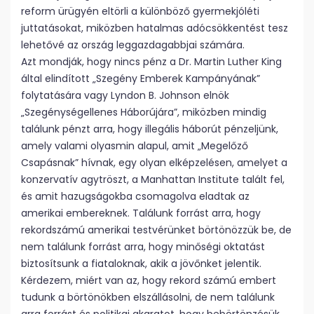
reform ürügyén eltörli a különböző gyermekjóléti
juttatásokat, miközben hatalmas adócsökkentést tesz
lehetővé az ország leggazdagabbjai számára.
Azt mondják, hogy nincs pénz a Dr. Martin Luther King
által elindított „Szegény Emberek Kampányának”
folytatására vagy Lyndon B. Johnson elnök
„Szegénységellenes Háborújára”, miközben mindig
találunk pénzt arra, hogy illegális háborút pénzeljünk,
amely valami olyasmin alapul, amit „Megelőző
Csapásnak” hívnak, egy olyan elképzelésen, amelyet a
konzervatív agytröszt, a Manhattan Institute talált fel,
és amit hazugságokba csomagolva eladtak az
amerikai embereknek. Találunk forrást arra, hogy
rekordszámú amerikai testvérünket börtönözzük be, de
nem találunk forrást arra, hogy minőségi oktatást
biztosítsunk a fiataloknak, akik a jövőnket jelentik.
Kérdezem, miért van az, hogy rekord számú embert
tudunk a börtönökben elszállásolni, de nem találunk