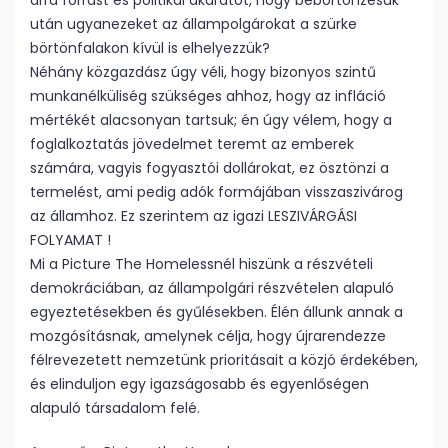
arra forrást és politikai akaratot, hogy bebörtönzésük
után ugyanezeket az állampolgárokat a szürke
börtönfalakon kívül is elhelyezzük?
Néhány közgazdász úgy véli, hogy bizonyos szintű
munkanélküliség szükséges ahhoz, hogy az infláció
mértékét alacsonyan tartsuk; én úgy vélem, hogy a
foglalkoztatás jövedelmet teremt az emberek
számára, vagyis fogyasztói dollárokat, ez ösztönzi a
termelést, ami pedig adók formájában visszaszivárog
az államhoz. Ez szerintem az igazi LESZIVÁRGÁSI
FOLYAMAT !
Mi a Picture The Homelessnél hiszünk a részvételi
demokráciában, az állampolgári részvételen alapuló
egyeztetésekben és gyűlésekben. Élén állunk annak a
mozgósításnak, amelynek célja, hogy újrarendezze
félrevezetett nemzetünk prioritásait a közjó érdekében,
és elinduljon egy igazságosabb és egyenlőségen
alapuló társadalom felé.