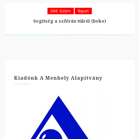
366. Szám
Riport
Segítség a szférán túlról (beko)
Kiadónk A Menhely Alapítvány