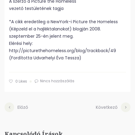
A szerző a Picture the Homeless
vezető testületének tagja
*A cikk eredetileg a NewYork-i Picture the Homeless
(Képzeld el a hajléktalanokat) blogján 2008.
szeptember 25-én jelent meg.
Elérési hely:
http://picturethehomeless.org/blog/trackback/49
(Fordította Udvarhelyi Éva Tessza)
Nincs hozzászólás
0
Likes
Előző
Következő
Kapcsolódó Írások