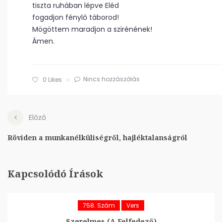
tiszta ruhában lépve Eléd
fogadjon fénylő táborod!
Mögöttem maradjon a szirénének!
Ámen.
Nincs hozzászólás
0
Likes
Előző
Röviden a munkanélküliségről, hajléktalanságról
Kapcsolódó Írások
758. Szám
Vers
Szerelmes (A Felfedező)