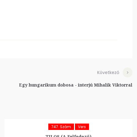
Következő
Egy hungarikum dobosa - interjú Mihalik Viktorral
747. Szám
Vers
TILOS (A Felfedező)