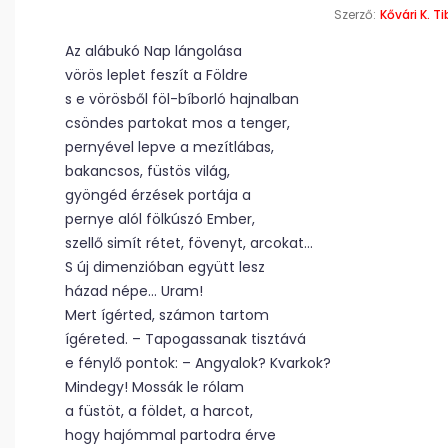
Szerző:
Kővári K. Ti
Az alábukó Nap lángolása
vörös leplet feszít a Földre
s e vörösből föl-bíborló hajnalban
csöndes partokat mos a tenger,
pernyével lepve a mezítlábas,
bakancsos, füstös világ,
gyöngéd érzések portája a
pernye alól fölkúszó Ember,
szellő simít rétet, fövenyt, arcokat…
S új dimenzióban együtt lesz
házad népe… Uram!
Mert ígérted, számon tartom
ígéreted. – Tapogassanak tisztává
e fénylő pontok: – Angyalok? Kvarkok?
Mindegy! Mossák le rólam
a füstöt, a földet, a harcot,
hogy hajómmal partodra érve