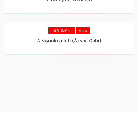
499. Szám
Vers
A számkivetett (Ácsné Gabi)