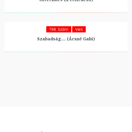
798. Szám
Vers
Szabadság…. (Ácsné Gabi)