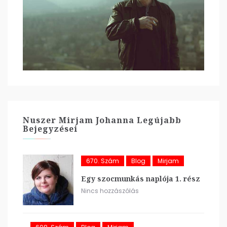
Nuszer Mirjam Johanna Legújabb
Bejegyzései
670. Szám
Blog
Mirjam
Egy szocmunkás naplója 1. rész
Nincs hozzászólás