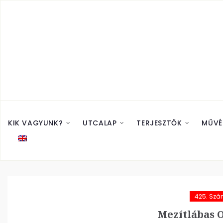
KIK VAGYUNK?
UTCALAP
TERJESZTŐK
MŰVÉ
425. Sz
Mezítlábas O