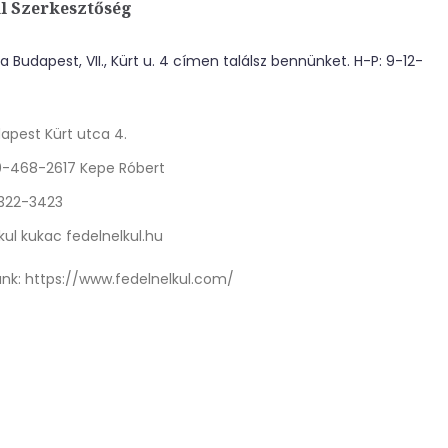
l Szerkesztőség
 Budapest, VII., Kürt u. 4 címen találsz bennünket. H-P: 9-12-
apest Kürt utca 4.
0-468-2617 Kepe Róbert
 322-3423
kul kukac fedelnelkul.hu
nk:
https://www.fedelnelkul.com/