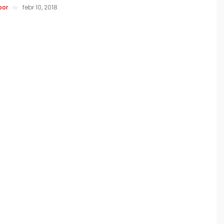
bor
febr 10, 2018