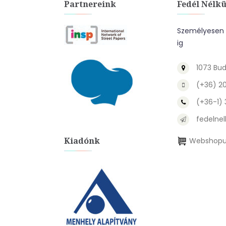
Partnereink
Fedél Nélkü
Személyesen a
ig
1073 Bud
(+36) 2
(+36-1)
fedelnel
Kiadónk
Webshopu