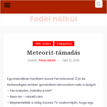
Fedél nélkül
486. Szám
Széppróza
Meteorit-támadás
Szerző:
Páva László
febr 10, 2018
Egy kisboltban futottam össze Feri bácsival. Ő jó és
tisztességes ember gondoltam elmondom neki a dolgot.
– Feri bátyám, hallotta a hírt?
– Nem én – nézett rám.
– Bejelentették a világ összes TV csatornáján, hogy egy