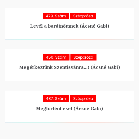
479. Szám
Széppróza
Levél a barátnőmnek (Ácsné Gabi)
450. Szám
Széppróza
Megérkeztünk Szentisvánra…! (Ácsné Gabi)
487. Szám
Széppróza
Megtörtént eset (Ácsné Gabi)