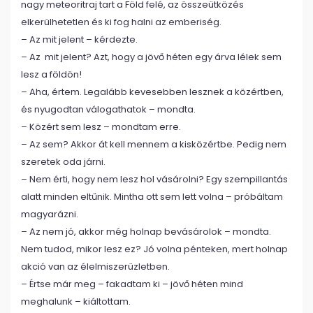
nagy meteoritraj tart a Föld felé, az összeütközés
elkerülhetetlen és ki fog halni az emberiség.
– Az mit jelent – kérdezte.
– Az mit jelent? Azt, hogy a jövő héten egy árva lélek sem
lesz a földön!
– Aha, értem. Legalább kevesebben lesznek a közértben,
és nyugodtan válogathatok – mondta.
– Közért sem lesz – mondtam erre.
– Az sem? Akkor át kell mennem a kisközértbe. Pedig nem
szeretek oda járni.
– Nem érti, hogy nem lesz hol vásárolni? Egy szempillantás
alatt minden eltűnik. Mintha ott sem lett volna – próbáltam
magyarázni.
– Az nem jó, akkor még holnap bevásárolok – mondta.
Nem tudod, mikor lesz ez? Jó volna pénteken, mert holnap
akció van az élelmiszerüzletben.
– Értse már meg – fakadtam ki – jövő héten mind
meghalunk – kiáltottam.