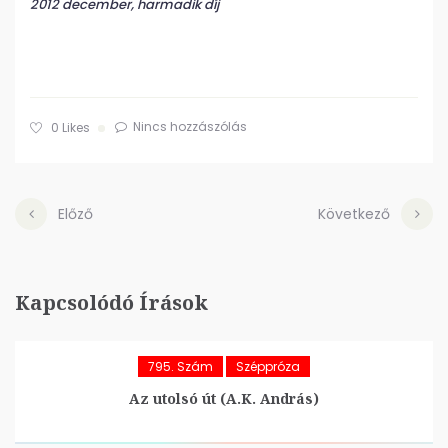
2012 december, harmadik díj
Nincs hozzászólás
0
Likes
Előző
Következő
Kapcsolódó Írások
795. Szám
Széppróza
Az utolsó út (A.K. András)