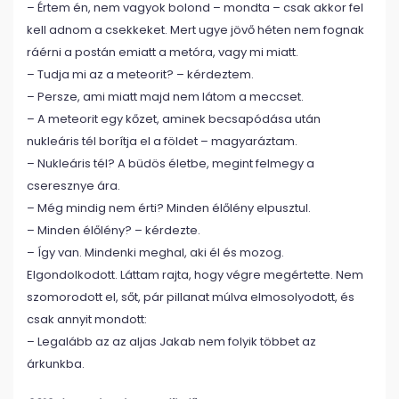
– Értem én, nem vagyok bolond – mondta – csak akkor fel
kell adnom a csekkeket. Mert ugye jövő héten nem fognak
ráérni a postán emiatt a metóra, vagy mi miatt.
– Tudja mi az a meteorit? – kérdeztem.
– Persze, ami miatt majd nem látom a meccset.
– A meteorit egy kőzet, aminek becsapódása után
nukleáris tél borítja el a földet – magyaráztam.
– Nukleáris tél? A büdös életbe, megint felmegy a
cseresznye ára.
– Még mindig nem érti? Minden élőlény elpusztul.
– Minden élőlény? – kérdezte.
– Így van. Mindenki meghal, aki él és mozog.
Elgondolkodott. Láttam rajta, hogy végre megértette. Nem
szomorodott el, sőt, pár pillanat múlva elmosolyodott, és
csak annyit mondott:
– Legalább az az aljas Jakab nem folyik többet az
árkunkba.