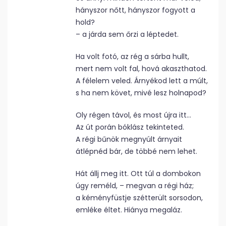
hányszor nőtt, hányszor fogyott a
hold?
– a járda sem őrzi a léptedet.
Ha volt fotó, az rég a sárba hullt,
mert nem volt fal, hová akaszthatod.
A félelem veled. Árnyékod lett a múlt,
s ha nem követ, mivé lesz holnapod?
Oly régen távol, és most újra itt…
Az út porán bóklász tekinteted.
A régi bűnök megnyúlt árnyait
átlépnéd bár, de többé nem lehet.
Hát állj meg itt. Ott túl a dombokon
úgy reméld, – megvan a régi ház;
a kéményfüstje szétterült sorsodon,
emléke éltet. Hiánya megaláz.