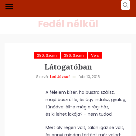
Fedél nélkül
380. Szám
386. Szám
Vers
Látogatóban
Szerző:
Leé József
febr 10, 2018
A félelem kísér, ha buszra szállsz,
majd buszról le, és úgy indulsz, gyalog;
tűnődve: áll-e még a régi ház,
és ki lehet lakója? – nem tudod.
Mert oly régen volt, talán igaz se volt,
és annyi minden történt már veled;