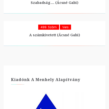
Szabadság…. (Ácsné Gabi)
499. Szám
Vers
A számkivetett (Ácsné Gabi)
Kiadónk A Menhely Alapítvány