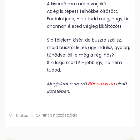
A kiserdő ma már a varjaké…
Az ég is tépett felhőkbe öltözött.
Fordulni jobb, – ne tudd meg, hogy kié
ahonnan életed végleg kiköltözött.
S a félelem kísér, de buszra szállsz,
majd buszról le, és úgy indulsz, gyalog;
tűnődve: áll-e még a régi ház?
S ki lakja most? – jobb így, ha nem
tudod.
Megjelent a szerző
Bánom is én
című
kötetében.
Nincs hozzászólás
0
Likes