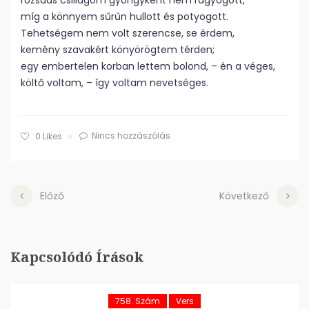
rozsdás csillagom gyöngyként nem ragyogott,
míg a könnyem sűrűn hullott és potyogott.
Tehetségem nem volt szerencse, se érdem,
kemény szavakért könyörögtem térden;
egy embertelen korban lettem bolond, – én a véges,
költő voltam, – így voltam nevetséges.
Nincs hozzászólás
0
Likes
Előző
Következő
Kapcsolódó Írások
758. Szám
Vers