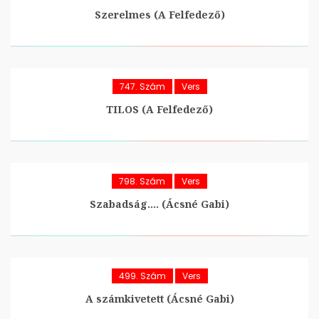
Szerelmes (A Felfedező)
747. Szám
Vers
TILOS (A Felfedező)
798. Szám
Vers
Szabadság…. (Ácsné Gabi)
499. Szám
Vers
A számkivetett (Ácsné Gabi)