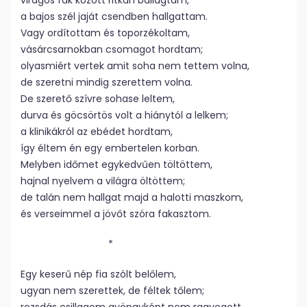
virágos fák között ritkán ballagtam,
a bajos szél jaját csendben hallgattam.
Vagy ordítottam és toporzékoltam,
vásárcsarnokban csomagot hordtam;
olyasmiért vertek amit soha nem tettem volna,
de szeretni mindig szerettem volna.
De szerető szívre sohase leltem,
durva és göcsörtös volt a hiánytól a lelkem;
a klinikákról az ebédet hordtam,
így éltem én egy embertelen korban.
Melyben időmet egykedvűen töltöttem,
hajnal nyelvem a világra öltöttem;
de talán nem hallgat majd a halotti maszkom,
és verseimmel a jövőt szóra fakasztom.
*
Egy keserű nép fia szólt belőlem,
ugyan nem szerettek, de féltek tőlem;