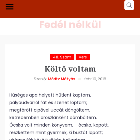
Fedél nélkül
411. Szám
Vers
Költő voltam
Szerző:
Móritz Mátyás
febr 10, 2018
Hűséges apa helyett hűtlent kaptam,
pályaudvarról fát és szenet loptam;
megtörött cipővel uccát döngöltem,
ketrecemben oroszlánként bömböltem.
Ócska volt minden könyvem, – ócska, kopott,
reszkettem mint gyermek, ki buktát lopott;