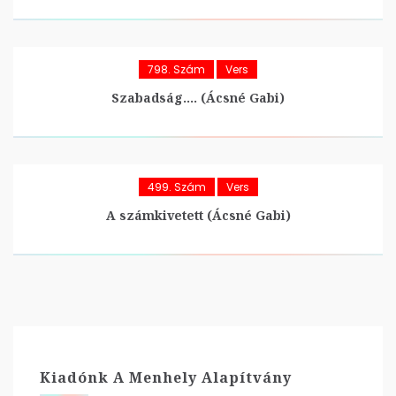
798. Szám
Vers
Szabadság…. (Ácsné Gabi)
499. Szám
Vers
A számkivetett (Ácsné Gabi)
Kiadónk A Menhely Alapítvány