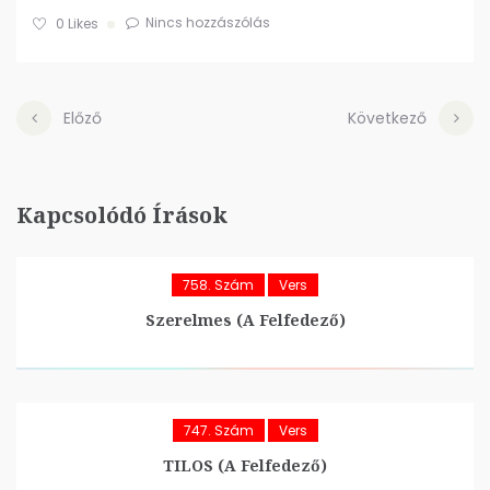
Nincs hozzászólás
0
Likes
Előző
Következő
Kapcsolódó Írások
758. Szám
Vers
Szerelmes (A Felfedező)
747. Szám
Vers
TILOS (A Felfedező)