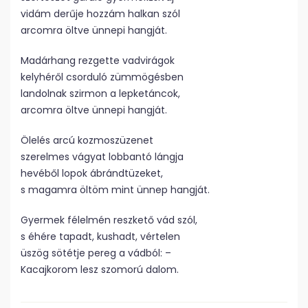
vidám derűje hozzám halkan szól
arcomra öltve ünnepi hangját.
Madárhang rezgette vadvirágok
kelyhéről csorduló zümmögésben
landolnak szirmon a lepketáncok,
arcomra öltve ünnepi hangját.
Ölelés arcú kozmoszüzenet
szerelmes vágyat lobbantó lángja
hevéből lopok ábrándtüzeket,
s magamra öltöm mint ünnep hangját.
Gyermek félelmén reszkető vád szól,
s éhére tapadt, kushadt, vértelen
üszög sötétje pereg a vádból: –
Kacajkorom lesz szomorú dalom.