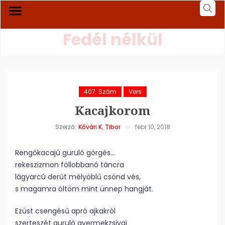
Fedél nélkül
407. Szám
Vers
Kacajkorom
Szerző:
Kővári K. Tibor
febr 10, 2018
Rengőkacajú guruló görgés…
rekeszizmon föllobbanó táncra
lágyarcú derűt mélyöblű csönd vés,
s magamra öltöm mint ünnep hangját.
Ezüst csengésű apró ajkakról
szerteszét guruló gyermekzsivaj