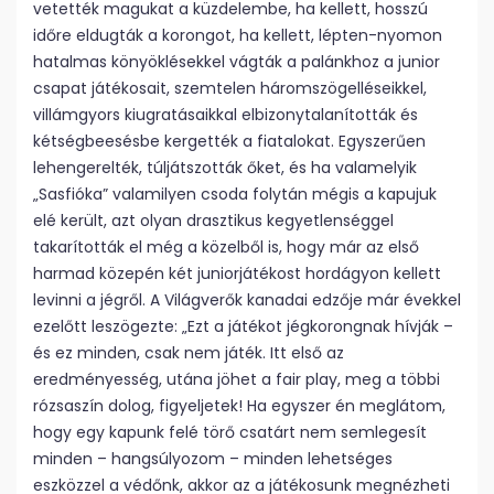
vetették magukat a küzdelembe, ha kellett, hosszú
időre eldugták a korongot, ha kellett, lépten-nyomon
hatalmas könyöklésekkel vágták a palánkhoz a junior
csapat játékosait, szemtelen háromszögelléseikkel,
villámgyors kiugratásaikkal elbizonytalanították és
kétségbeesésbe kergették a fiatalokat. Egyszerűen
lehengerelték, túljátszották őket, és ha valamelyik
„Sasfióka” valamilyen csoda folytán mégis a kapujuk
elé került, azt olyan drasztikus kegyetlenséggel
takarították el még a közelből is, hogy már az első
harmad közepén két juniorjátékost hordágyon kellett
levinni a jégről. A Világverők kanadai edzője már évekkel
ezelőtt leszögezte: „Ezt a játékot jégkorongnak hívják –
és ez minden, csak nem játék. Itt első az
eredményesség, utána jöhet a fair play, meg a többi
rózsaszín dolog, figyeljetek! Ha egyszer én meglátom,
hogy egy kapunk felé törő csatárt nem semlegesít
minden – hangsúlyozom – minden lehetséges
eszközzel a védőnk, akkor az a játékosunk megnézheti