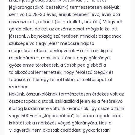
ki az ifjúsági csapatból. A Sasoknak (17-18 éves
jégkorongozókról beszélünk) természetesen esélyük
sem volt a 28-30 éves, erejük teljében lévő, évek óta
összeszokott, rafinált (és ha kellett, brutális) Világverő
gárda ellen, de ezt az edzőmeccset mégis le kellett
játszani. A bajnokság szünetében mindkét csapatnak
szüksége volt egy „éles” meccsre hajazó
megmérettetésre; a Világverők – mint mindig és
mindenáron –, most is kiütéses, nagy gólarányú
győzelemre törekedtek, a Sasok pedig ebből a
találkozóból lemérhették, hogy felkészültségük és
tudásuk mit ér egy felnőttekből álló elitcsapattal
szemben.
Nekünk, ősszurkolóknak természetesen érdekes volt az
összecsapás; a stabil, sziklaszilárd jelen és a feltörekvő
ifjúság küzdelmére voltunk kíváncsiak. Így összejöttünk
vagy 1500-an a „Jégarénában”, és sokan fogadásokat
is kötöttek a mérkőzés végső gólarányára. Nos, a
Világverők nem okoztak csalódást: gyakorlottan