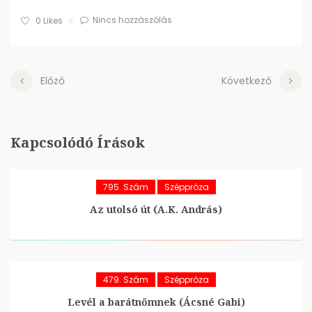
Nincs hozzászólás
0
Likes
Előző
Következő
Kapcsolódó Írások
795. Szám
Széppróza
Az utolsó út (A.K. András)
479. Szám
Széppróza
Levél a barátnőmnek (Ácsné Gabi)