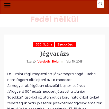
Fedél nélkül
556. Szám
Széppróza
Jégvarázs
Szerző:
Verebélyi Béla
febr 10, 2018
Én – mint régi, megszállott jégkorongrajongó – soha
nem fogom elfelejteni azt a meccset.
A magyar elsőligában abszolút bajnok esélyes
„Világverő SC” edzőmeccset játszott a „Junior
Sasokkal”, azokkal az utánpótlás korú fiatalokkal, akiket
tehetségük okán jó szemű játékosmegfigyelők emeltek