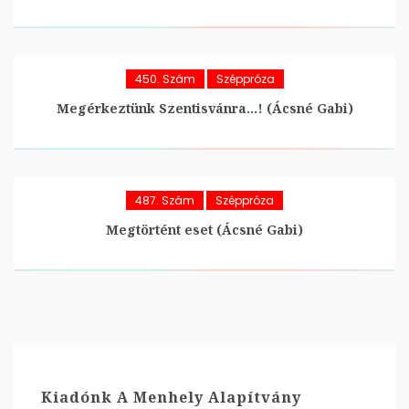
450. Szám
Széppróza
Megérkeztünk Szentisvánra…! (Ácsné Gabi)
487. Szám
Széppróza
Megtörtént eset (Ácsné Gabi)
Kiadónk A Menhely Alapítvány