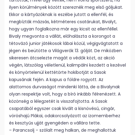
tartottak, mivel úgy vélték, nem volna sportszerű, ha
ilyen körülmények között szereznék meg első góljukat.
Ekkor a kártyázóknak is eszébe jutott a ellenfél, és
megbízták mázsás, kétméteres csatárukat, Bivalyt,
hogy ugyan foglalkozna már egy kicsit az ellenféllel.
Bivaly megvonta a vállát, előhalászta a korongot a
tétovázó junior játékosok lábai közül, végigvágtatott a
jégen és beütötte a Világverők 13. gólját. De miközben
sikeresen átcselezte magát a védők közt, az akció
végén, látszólag véletlenül, kalimpálni kezdett a kezével
és könyörtelenül kettétörte hokibotját a Sasok
kapusának fején. A kapus a földre rogyott. Az
alattomos durvaságot mindenki látta, de a Bivalynak
olyan respektje volt, hogy a bíró inkább félrenézett. A
közönség a lélegzetét is visszafojtotta. A Sasok
csapatából egyszer csak kivált a kisnövésű, cingár,
vöröshajú Plákai, odakorcsolyázott az izomemberhez
és kesztyűs ujját gyengéden a vállára tette.
– Parancsolj – szólalt meg halkan, de meghallottuk