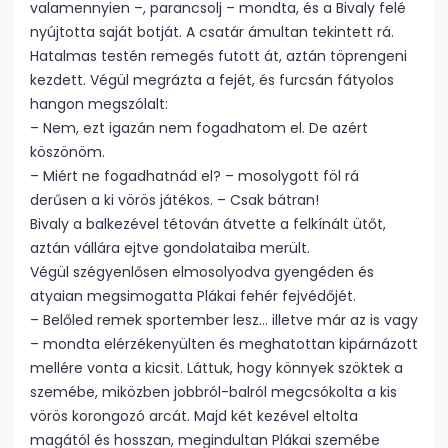
valamennyien –, parancsolj – mondta, és a Bivaly felé
nyújtotta saját botját. A csatár ámultan tekintett rá.
Hatalmas testén remegés futott át, aztán töprengeni
kezdett. Végül megrázta a fejét, és furcsán fátyolos
hangon megszólalt:
– Nem, ezt igazán nem fogadhatom el. De azért
köszönöm.
– Miért ne fogadhatnád el? – mosolygott föl rá
derűsen a ki vörös játékos. – Csak bátran!
Bivaly a balkezével tétován átvette a felkínált ütőt,
aztán vállára ejtve gondolataiba merült.
Végül szégyenlősen elmosolyodva gyengéden és
atyaian megsimogatta Plákai fehér fejvédőjét.
– Belőled remek sportember lesz… illetve már az is vagy
– mondta elérzékenyülten és meghatottan kipárnázott
mellére vonta a kicsit. Láttuk, hogy könnyek szöktek a
szemébe, miközben jobbról-balról megcsókolta a kis
vörös korongozó arcát. Majd két kezével eltolta
magától és hosszan, megindultan Plákai szemébe