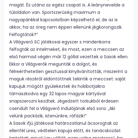
magát. És utána az egész csapat is. A leánynevelde a
túloldalon van. Sportszerűség maximum a
nagyapánkkal kapcsolatban képzelhető el, de az is
akkor, ha az öreg nem éppen ellenünk jégkorongozik.
Felfogtátok?”
A Világverő SC játékosai egyszer s mindenkorra
felfogták az intelmeket, és most, ezen a meccsen az
első harmad végén már 12 góllal vezettek a Sasok ellen.
Ekkor a Világverők megunták a dolgot, és
félreérthetetlen gesztussal kinyilvánították, miszerint a
maguk részéről eldöntöttnek tekintik a meccset: saját
kapujuk mögött gyülekeztek és hokibotjaikra
támaszkodva egy 32 lapos magyar kártyával
snapszerozni kezdtek. Jégedzett torkukból érdesen
csendült fel a Világverő indulójának első sora: „Aki
velünk packázik, istenünkre, ráfázik!”
A Sasok ifjú játékosai határozatlanul ácsorogtak az
ellenfél üres, védtelen kapuja előtt, és tanácskozást