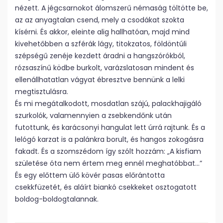
nézett. A jégcsarnokot álomszerű némaság töltötte be,
az az anyagtalan csend, mely a csodákat szokta
kísérni. És akkor, eleinte alig hallhatóan, majd mind
kivehetőbben a szférák lágy, titokzatos, földöntúli
szépségű zenéje kezdett áradni a hangszórókból,
rózsaszínű ködbe burkolt, varázslatosan mindent és
ellenállhatatlan vágyat ébresztve bennünk a lelki
megtisztulásra.
És mi megátalkodott, mosdatlan szájú, palackhajigáló
szurkolók, valamennyien a zsebkendőnk után
futottunk, és karácsonyi hangulat lett úrrá rajtunk. És a
lelógó karzat is a palánkra borult, és hangos zokogásra
fakadt. És a szomszédom így szólt hozzám: „A kisfiam
születése óta nem értem meg ennél meghatóbbat…”
És egy előttem ülő kövér pasas előrántotta
csekkfüzetét, és aláírt biankó csekkeket osztogatott
boldog-boldogtalannak.