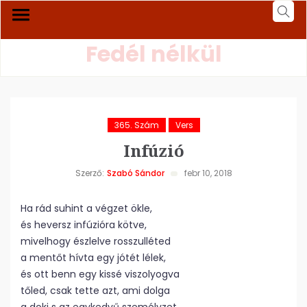
Fedél nélkül
365. Szám
Vers
Infúzió
Szerző:
Szabó Sándor
febr 10, 2018
Ha rád suhint a végzet ökle,
és heversz infúzióra kötve,
mivelhogy észlelve rosszulléted
a mentőt hívta egy jótét lélek,
és ott benn egy kissé viszolyogva
tőled, csak tette azt, ami dolga