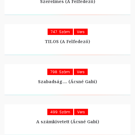
Szerelmes (A Felfedező)
747. Szám
Vers
TILOS (A Felfedező)
798. Szám
Vers
Szabadság…. (Ácsné Gabi)
499. Szám
Vers
A számkivetett (Ácsné Gabi)