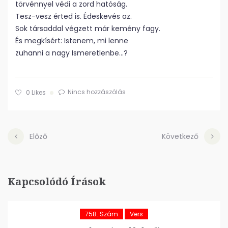
törvénnyel védi a zord hatóság.
Tesz-vesz érted is. Édeskevés az.
Sok társaddal végzett már kemény fagy.
És megkísért: Istenem, mi lenne
zuhanni a nagy Ismeretlenbe…?
Nincs hozzászólás
0
Likes
Előző
Következő
Kapcsolódó Írások
758. Szám
Vers