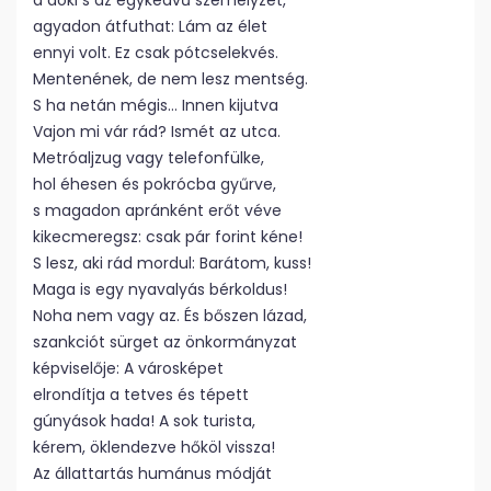
a doki s az egykedvű személyzet,
agyadon átfuthat: Lám az élet
ennyi volt. Ez csak pótcselekvés.
Mentenének, de nem lesz mentség.
S ha netán mégis… Innen kijutva
Vajon mi vár rád? Ismét az utca.
Metróaljzug vagy telefonfülke,
hol éhesen és pokrócba gyűrve,
s magadon apránként erőt véve
kikecmeregsz: csak pár forint kéne!
S lesz, aki rád mordul: Barátom, kuss!
Maga is egy nyavalyás bérkoldus!
Noha nem vagy az. És bőszen lázad,
szankciót sürget az önkormányzat
képviselője: A városképet
elrondítja a tetves és tépett
gúnyások hada! A sok turista,
kérem, öklendezve hőköl vissza!
Az állattartás humánus módját