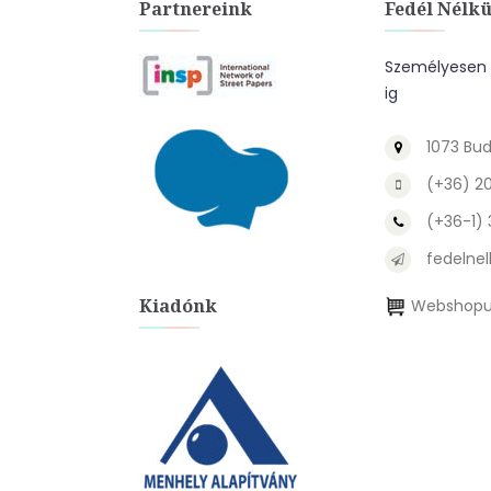
Partnereink
Fedél Nélkü
Személyesen a
ig
1073 Bud
(+36) 2
(+36-1)
fedelnel
Kiadónk
Webshopu