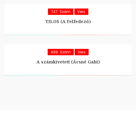
747. Szám
Vers
TILOS (A Felfedező)
499. Szám
Vers
A számkivetett (Ácsné Gabi)