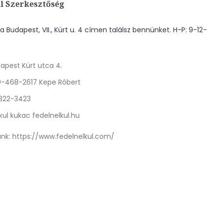
l Szerkesztőség
 Budapest, VII., Kürt u. 4 címen találsz bennünket. H-P: 9-12-
apest Kürt utca 4.
0-468-2617 Kepe Róbert
 322-3423
kul kukac fedelnelkul.hu
nk:
https://www.fedelnelkul.com/