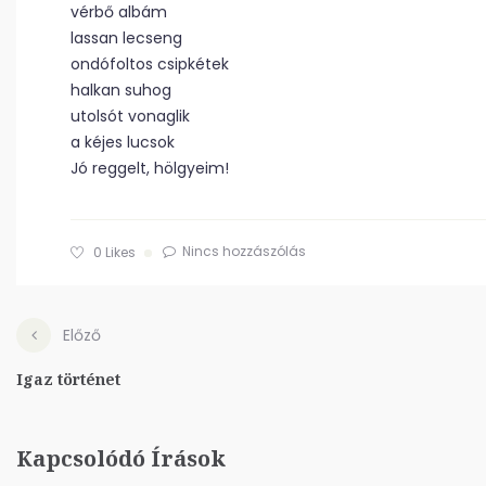
vérbő albám
lassan lecseng
ondófoltos csipkétek
halkan suhog
utolsót vonaglik
a kéjes lucsok
Jó reggelt, hölgyeim!
Nincs hozzászólás
0
Likes
Előző
Igaz történet
Kapcsolódó Írások