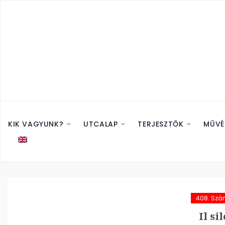
KIK VAGYUNK?
UTCALAP
TERJESZTŐK
MŰVÉ
408. Sz
Il si