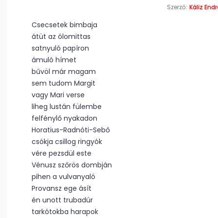
Szerző:
Káliz End
Csecsetek bimbaja
átüt az ólomittas
satnyuló papíron
ámuló hímet
bűvöl már magam
sem tudom Margit
vagy Mari verse
liheg lustán fülembe
felfénylő nyakadon
Horatius-Radnóti-Sebő
csókja csillog ringyók
vére pezsdül este
Vénusz szőrös dombján
pihen a vulvanyaló
Provansz ege ásít
én unott trubadúr
tarkótokba harapok