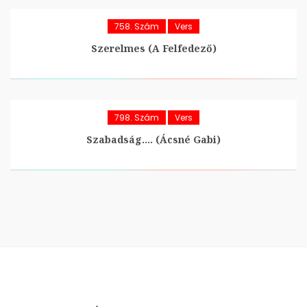
758. Szám
Vers
Szerelmes (A Felfedező)
798. Szám
Vers
Szabadság…. (Ácsné Gabi)