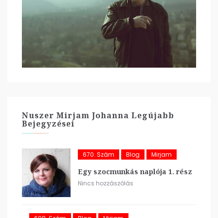
Nuszer Mirjam Johanna Legújabb
Bejegyzései
670. Szám
Blog
Mirjam
Egy szocmunkás naplója 1. rész
Nincs hozzászólás