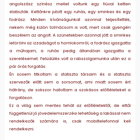
angolszász színész mellet voltunk egy fiúval ketten
statiszták. Kettőnkre jutott egy ruhás, egy sminkes és egy
fodrász. Minden kívánságunkat azonnal teljesítették,
nekem még külön tolmácsom is volt, mert csak gyengén
beszélem az angolt. A szünetekben azonnal jött a sminkes
letörölni az izzadságot a homlokomról, a fodrász igazgatta
a műhajam, a ruhás pedig állandóan igazgatta a
szerelésemet. Felüdülés volt a rabszolgamunka után ez a
pár órás forgatás.
Én sosem titkoltam a statiszta társaim és a statiszta
szervezők előtt sem a sorsomat, ami miatt sosem ért
hátrány, de sokszor hallottam a szokásos előítéleteket a
forgatáson.
Ez a világ sem mentes tehát az előítéletektől, de ettől
függetlenül jó jövedelemszerzési lehetőség a lakással nem
rendelkezők számára is, csak mobiltelefonnal kell
rendelkezni.