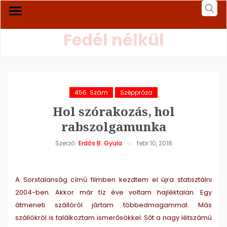
Fedél nélkül
456. Szám
Széppróza
Hol szórakozás, hol
rabszolgamunka
Szerző:
Erdős B. Gyula
febr 10, 2018
A Sorstalanság című filmben kezdtem el újra statisztálni
2004-ben. Akkor már tíz éve voltam hajléktalan. Egy
átmeneti szállóról jártam többedmagammal. Más
szállókról is találkoztam ismerősökkel. Sőt a nagy létszámú