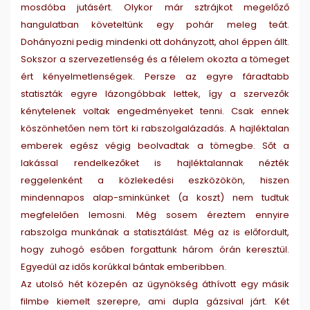
mosdóba jutásért. Olykor már sztrájkot megelőző
hangulatban követeltünk egy pohár meleg teát.
Dohányozni pedig mindenki ott dohányzott, ahol éppen állt.
Sokszor a szervezetlenség és a félelem okozta a tömeget
ért kényelmetlenségek. Persze az egyre fáradtabb
statiszták egyre lázongóbbak lettek, így a szervezők
kénytelenek voltak engedményeket tenni. Csak ennek
köszönhetően nem tört ki rabszolgalázadás. A hajléktalan
emberek egész végig beolvadtak a tömegbe. Sőt a
lakással rendelkezőket is hajléktalannak nézték
reggelenként a közlekedési eszközökön, hiszen
mindennapos alap-sminkünket (a koszt) nem tudtuk
megfelelően lemosni. Még sosem éreztem ennyire
rabszolga munkának a statisztálást. Még az is előfordult,
hogy zuhogó esőben forgattunk három órán keresztül.
Egyedül az idős korúkkal bántak emberibben.
Az utolsó hét közepén az ügynökség áthívott egy másik
filmbe kiemelt szerepre, ami dupla gázsival járt. Két