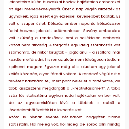
jelenetekre külön buszokkal hoztak hajléktalan embereket
az éjjeli menedékhelyekről. Őket a nap végén kifizették az
ügynökeik, igaz ezért egy ezressel kevesebbet kaptak. Ez
volt a szuper üzlet. Kétszáz ember naponta kétszázezer
forint hasznot jelentett adómentesen. Sovány emberekre
volt szükség a rendezőnek, ami a hajléktalan emberek
között nem ritkaság. A forgatás egy ideig szórakozás volt
számomra, de mikor kirúgtak – jogtalanul – a szállóról már
kezdtem elfáradni, hiszen az utcán nem túlságosan tudtam
kipihenni magam. Egyszer még el is aludtam egy jelenet
kellős közepén, olyan fáradt voltam. A rendező végül ezt a
felvételt használta fel, mert pont beleillet a történetbe, de
több asszisztens megdorgált a „kreativitásomért”. A több
száz fős statisztéria egyharmada hajléktalan ember volt,
de az egyetemistákon kívül a többiek is ebből a
jövedelemből fizették ki a lakhatásukat.
Azóta is hívnak évente két-három nagyjáték filmbe
statisztálni. Hol meleg volt, hol hideg, de sorba állni mindig