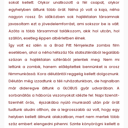
sokat kellett. Olykor unatkozott a fél csapat, olykor
egyhelyben álltunk több órát. Néha jó volt a kaja, néha
nagyon rossz. Én időközben sok hajléktalan társamnak
javasoltam ezt a jövedelemforrást, ami sokszor be is vált.
Azóta is több társammal találkozom, akik hol utcán, hol
szállón, esetleg éppen albérletben élnek.
Így volt ez idén is a Brad Pitt fémjelezte zombis film
esetében, ahol a néha hétszáz fős statisztériából legalább
százan a hajléktalan szférából jelentek meg. Nem mi
lettünk a zombik, hanem előléptettek bennünket is orosz
fémmunkássá. Kora délutántól reggelig kellett dolgoznunk.
Délután még izzadtunk a téli ruházatunkban, de hajnalban
már dideregve álltunk a GLOBUS gyár udvarában. A
sorbanállás a háborús viszonyokat idézte fel. Napi tizenöt-
tizenhét órás, éjszakába nyúló munkaidő után pár órát
tudtunk aludni otthon, de a legrosszabb az volt, hogy egy
helyben kellett állnunk alakzatban, mert nem mertek több
száz embert elengedni pihenni. Szinte könyörögni kellett a