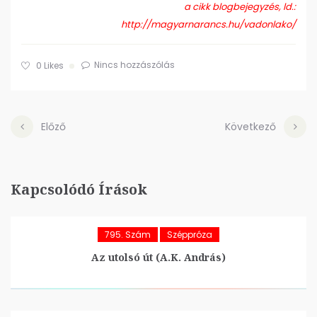
a cikk blogbejegyzés, ld.:
http://magyarnarancs.hu/vadonlako/
Nincs hozzászólás
0
Likes
Előző
Következő
Kapcsolódó Írások
795. Szám
Széppróza
Az utolsó út (A.K. András)