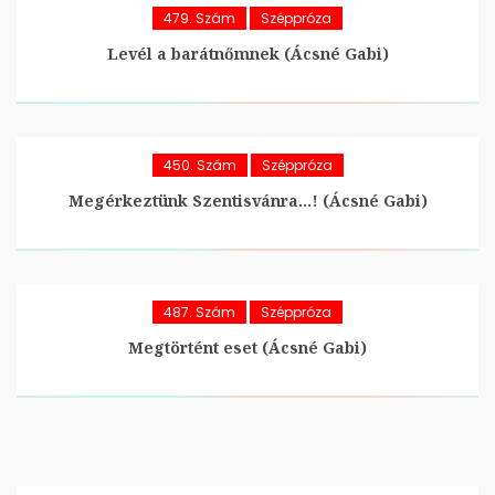
479. Szám
Széppróza
Levél a barátnőmnek (Ácsné Gabi)
450. Szám
Széppróza
Megérkeztünk Szentisvánra…! (Ácsné Gabi)
487. Szám
Széppróza
Megtörtént eset (Ácsné Gabi)