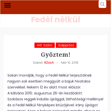
Fedél nélkül
441. Szám
Széppróza
Győztem!
Szerző:
RZsofi
febr 10, 2018
Sokan mondják, hogy a Fedél Nélkül terjesztőinek
nagyon sok esetben meggyűlt a bajuk hivatalos
szervekkel. Nekem 12 év alatt most először.
A kálvária 2010. augusztus 26-án kezdődött.
Szokásos reggeli indulás újsággal, láthatósági mellényel
és a Fedél Nélkül fényképes kitűzőjével: irány újságot