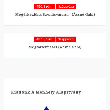
450. Szám
Széppróza
Megérkeztünk Szentisvánra…! (Ácsné Gabi)
487. Szám
Széppróza
Megtörtént eset (Ácsné Gabi)
Kiadónk A Menhely Alapítvány