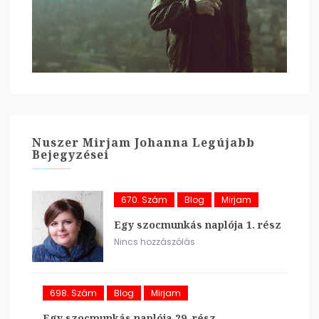
Nuszer Mirjam Johanna Legújabb
Bejegyzései
670. Szám
Blog
Mirjam
Egy szocmunkás naplója 1. rész
Nincs hozzászólás
698. Szám
Blog
Mirjam
Egy szocmunkás naplója 29. rész