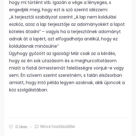
hogy mi történt stb. Igazán a vége a lényeges, s
engedjék meg, hogy ezt is szó szerint idézzem:
„A terjesztői szabályzat szerint „A lap nem koldulási
eszköz, azaz a lap terjesztője az adományokért a lapot
köteles átadni” – vagyis ha a terjesztőnek adományt
adnak át a lapért, azt elfogadhatja anélkül, hogy ez
koldulásnak minősülne”
Úgyhogy győzött az igazság! Már csak az a kérdés,
hogy az én sok utazásom és a meghurcoltatásom
miatt a fiatal őrmesternőt felelősségre vonjuk-e vagy
sem. Én szívem szerint szeretném, s talán elsősorban
amiatt, hogy intő példa legyen azoknak, akik újoncok a
köz szolgálatában.
Nincs hozzászólás
0
Likes