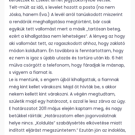
kérdezzék ki. Ezeket ismét jegyzőkönyvbe vették.
Telt-múlt az idő, s levelet hozott a posta (na nem
Jóska, hanem Éva.) A levél arról tanúskodott miszerint
a rendőrök meghallgatása megtörtént, bár csak
egyikük tett vallomást mert a másik „tartósan beteg,
ezért a kihallgatása nem lehetséges”. A lényeg az hogy
aki vallomást tett, az ragaszkodott ahhoz, hogy zaklató
módon koldultam. Én továbbra is fenntartottam, hogy
ez nem is igaz s újabb utazás és tortúra után kb. 6 hét
múlva csörgött a telefonom, hogy fáradjak le másnap,
s vigyem a fiamat is.
Le is mentünk, s engem újból kihallgattak, a fiamnak
még kint kellet várakozni. Majd őt hívták be, s akkor
nekem kellett kint várakozni. A végén megtudtam,
születik majd egy határozat, s azzal le lesz zárva az ügy.
E határozatot 2011 május elején kaptam meg, és nagy
betűkkel ráírták: „Határozatom ellen jogorvoslatnak
helye nincs. „Koldulás” szabálysértés elkövetése miatt
indított eljárást megszüntetem.” Ezután jön az indoklás,