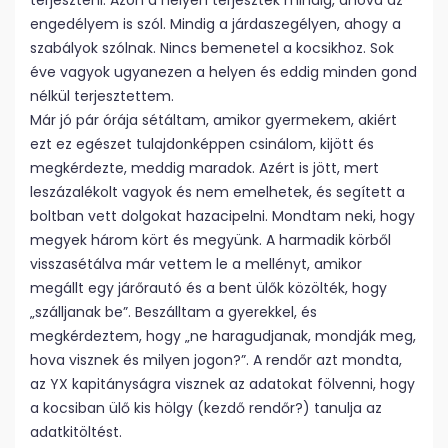
terjeszteni. Azon a helyen terjesztek mindig, ahova az
engedélyem is szól. Mindig a járdaszegélyen, ahogy a
szabályok szólnak. Nincs bemenetel a kocsikhoz. Sok
éve vagyok ugyanezen a helyen és eddig minden gond
nélkül terjesztettem.
Már jó pár órája sétáltam, amikor gyermekem, akiért
ezt ez egészet tulajdonképpen csinálom, kijött és
megkérdezte, meddig maradok. Azért is jött, mert
leszázalékolt vagyok és nem emelhetek, és segített a
boltban vett dolgokat hazacipelni. Mondtam neki, hogy
megyek három kört és megyünk. A harmadik körből
visszasétálva már vettem le a mellényt, amikor
megállt egy járőrautó és a bent ülők közölték, hogy
„szálljanak be”. Beszálltam a gyerekkel, és
megkérdeztem, hogy „ne haragudjanak, mondják meg,
hova visznek és milyen jogon?”. A rendőr azt mondta,
az YX kapitányságra visznek az adatokat fölvenni, hogy
a kocsiban ülő kis hölgy (kezdő rendőr?) tanulja az
adatkitöltést.