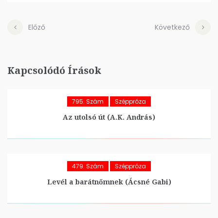
Előző
Következő
Kapcsolódó Írások
795. Szám
Széppróza
Az utolsó út (A.K. András)
479. Szám
Széppróza
Levél a barátnőmnek (Ácsné Gabi)