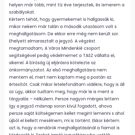
helyen már több, mint tíz éve terjesztek, és ismerem a
szabályokat.
Kértem tehát, hogy gyermekemet is hallgassák ki,
mikor nekem már talán a második utazásom volt s
meghallgatásom. De ekkor erre még nem került sor.
Ehelyett elmarasztalt a jegyző. A végzést
megtamadtam, A Város Mindenkié csoport
segítségével pedig védelmemet a TASZ vállalta el,
sikerrel. A bíróság új eljárásra kötelezte az
önkormányzatot. Az első meghallgatásra nem
mentem el, mert nem kaptam meg a postán az
értesítőt. Csak mikor letelefonáltam vidékre, hogy is áll
az ügy, akkor tudtam meg, hogy már le is ment a
tárgyalás – nélkülem. Persze nagyon mérges lettem
így a jegyző másnap soron kívül fogadott, ahova
persze saját költségemen kellet megint lemenni s ahol
újból el kellett mesélnem, mi is történt. Ekkor kértem
azt is, hogy a rendőrök meghallgatásánál a fiamat is