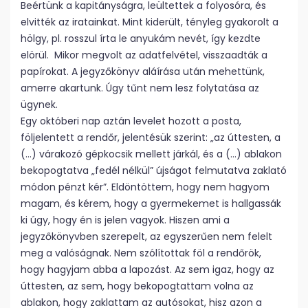
Beértünk a kapitányságra, leültettek a folyosóra, és
elvitték az iratainkat. Mint kiderült, tényleg gyakorolt a
hölgy, pl. rosszul írta le anyukám nevét, így kezdte
elörül. Mikor megvolt az adatfelvétel, visszaadták a
papírokat. A jegyzőkönyv aláírása után mehettünk,
amerre akartunk. Úgy tűnt nem lesz folytatása az
ügynek.
Egy októberi nap aztán levelet hozott a posta,
följelentett a rendőr, jelentésük szerint: „az úttesten, a
(…) várakozó gépkocsik mellett járkál, és a (…) ablakon
bekopogtatva „fedél nélkül” újságot felmutatva zaklató
módon pénzt kér”. Eldöntöttem, hogy nem hagyom
magam, és kérem, hogy a gyermekemet is hallgassák
ki úgy, hogy én is jelen vagyok. Hiszen ami a
jegyzőkönyvben szerepelt, az egyszerűen nem felelt
meg a valóságnak. Nem szólítottak föl a rendőrök,
hogy hagyjam abba a lapozást. Az sem igaz, hogy az
úttesten, az sem, hogy bekopogtattam volna az
ablakon, hogy zaklattam az autósokat, hisz azon a