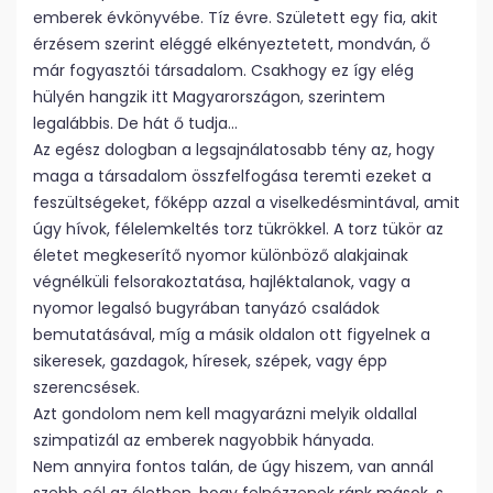
emberek évkönyvébe. Tíz évre. Született egy fia, akit
érzésem szerint eléggé elkényeztetett, mondván, ő
már fogyasztói társadalom. Csakhogy ez így elég
hülyén hangzik itt Magyarországon, szerintem
legalábbis. De hát ő tudja…
Az egész dologban a legsajnálatosabb tény az, hogy
maga a társadalom összfelfogása teremti ezeket a
feszültségeket, főképp azzal a viselkedésmintával, amit
úgy hívok, félelemkeltés torz tükrökkel. A torz tükör az
életet megkeserítő nyomor különböző alakjainak
végnélküli felsorakoztatása, hajléktalanok, vagy a
nyomor legalsó bugyrában tanyázó családok
bemutatásával, míg a másik oldalon ott figyelnek a
sikeresek, gazdagok, híresek, szépek, vagy épp
szerencsések.
Azt gondolom nem kell magyarázni melyik oldallal
szimpatizál az emberek nagyobbik hányada.
Nem annyira fontos talán, de úgy hiszem, van annál