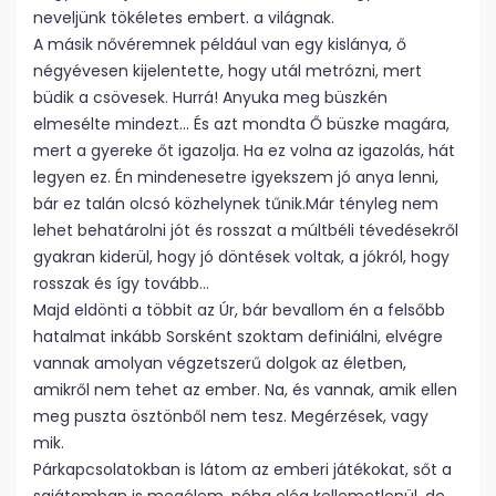
neveljünk tökéletes embert. a világnak.
A másik nővéremnek például van egy kislánya, ő
négyévesen kijelentette, hogy utál metrózni, mert
büdik a csövesek. Hurrá! Anyuka meg büszkén
elmesélte mindezt… És azt mondta Ő büszke magára,
mert a gyereke őt igazolja. Ha ez volna az igazolás, hát
legyen ez. Én mindenesetre igyekszem jó anya lenni,
bár ez talán olcsó közhelynek tűnik.Már tényleg nem
lehet behatárolni jót és rosszat a múltbéli tévedésekről
gyakran kiderül, hogy jó döntések voltak, a jókról, hogy
rosszak és így tovább…
Majd eldönti a többit az Úr, bár bevallom én a felsőbb
hatalmat inkább Sorsként szoktam definiálni, elvégre
vannak amolyan végzetszerű dolgok az életben,
amikről nem tehet az ember. Na, és vannak, amik ellen
meg puszta ösztönből nem tesz. Megérzések, vagy
mik.
Párkapcsolatokban is látom az emberi játékokat, sőt a