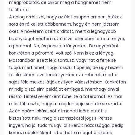
megpróbálták, de akkor meg a hangnemet nem
találták el.
A dolog arról szól, hogy az élet csupán emberi játékok
sora és rá kellett döbbennem, hogy én nem játszom
őket. A nővérem azért ordított, mert a legnagyobb
bizonyságot védtem az ő elvei ellenében erre a tényre;
a páromat. Na, és persze a lányunkat. De egyébként
konkrétan a páromról volt szó. Nem is ez a lényeg.
Mostanában esett le a tantusz. Vagy hát a fene se
tudja, mert lehet, hogy rosszul tippelek, de úgy hiszem
félelmükben üvöltenek ilyenkor az emberek, mert a
saját félelmeiket látják az ilyen választásban. Konkrétan
mindig a szüleim példáját emlegeti, merthogy anyai
részről féltestvéremként rühellte a fateromat. Az már
más tál tészta, hogy a tulajdon apja soha le se szarta.
Az én apám lakást, sőt átmeneti időre autót is
biztosított neki, meg a szomszédtól jogsit. Persze
ingyen, ha jól tudom. Egy jól sikerült házassággal pedig
kórházi ápolónőként is beírhatta magát a sikeres