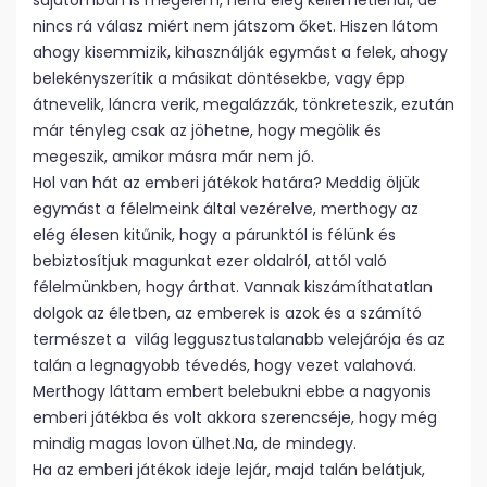
sajátomban is megélem, néha elég kellemetlenül, de
nincs rá válasz miért nem játszom őket. Hiszen látom
ahogy kisemmizik, kihasználják egymást a felek, ahogy
belekényszerítik a másikat döntésekbe, vagy épp
átnevelik, láncra verik, megalázzák, tönkreteszik, ezután
már tényleg csak az jöhetne, hogy megölik és
megeszik, amikor másra már nem jó.
Hol van hát az emberi játékok határa? Meddig öljük
egymást a félelmeink által vezérelve, merthogy az
elég élesen kitűnik, hogy a párunktól is félünk és
bebiztosítjuk magunkat ezer oldalról, attól való
félelmünkben, hogy árthat. Vannak kiszámíthatatlan
dolgok az életben, az emberek is azok és a számító
természet a világ leggusztustalanabb velejárója és az
talán a legnagyobb tévedés, hogy vezet valahová.
Merthogy láttam embert belebukni ebbe a nagyonis
emberi játékba és volt akkora szerencséje, hogy még
mindig magas lovon ülhet.Na, de mindegy.
Ha az emberi játékok ideje lejár, majd talán belátjuk,