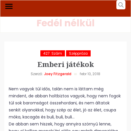
Fedél nélkül
427. Szám
Széppróza
Emberi játékok
Szerző:
Joey Fitzgerald
febr 10, 2018
Nem vagyok túl idős, talán nem is láttam még
mindent, de abban holtbiztos vagyok, hogy nem fogok
túl sok baromságot összehordani, és nem áltatok
senkit olyanokkal, hogy szép az élet, jó az élet, csupa
móka, kacagás és buli, buli, buli…
De abban sem hiszek, hogy annyira szörnyű lenne,