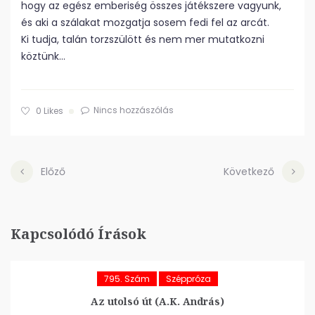
hogy az egész emberiség összes játékszere vagyunk,
és aki a szálakat mozgatja sosem fedi fel az arcát.
Ki tudja, talán torzszülött és nem mer mutatkozni
köztünk…
Nincs hozzászólás
0
Likes
Előző
Következő
Kapcsolódó Írások
795. Szám
Széppróza
Az utolsó út (A.K. András)