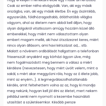
hogy el kelljen menekülni előle egy másik dimenzióba.
Csak az ember néha elvágyódik. Van, aki egy másik
országba, van, aki egy másik életbe. Én egy őszintébb,
egyszerűbb, földhözragadtabb, átláthatóbb világba
vágyom, ahol az életem nem abból kell álljon, hogy
olyan dolgokról vitatkozom amúgy hozzám közel álló
emberekkel, hogy miért nem választottam olyan
embert magam mellé, aki havi ötszázezret keres, miért
nincs olyan állásom, ami havi kétszázat ad,… stb.
Mialatt a nővérem ordibálását hallgattam a telefonban
frissenszült anyaként egy kórházi ágyon ülve, még
nem fogalmazódott meg bennem a válasz a miért
kérdésre (nevezetesen, hogy mért üvölt velem, mint a
sakál, s mért akar meggyőzni róla, hogy az ő élete jobb,
mint az enyém…). A legmegválaszolhatatlanabb
kérdés, amit feltehettem volna az az, hogy ki mondja
meg nekünk, hogyan kell jól élni az életet, mert nekem
például senki nem nyomott a kezembe használati
utasítást a születésemkor. Később persze