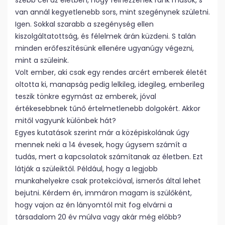
szebb cél az életben, hogy felnézzenek ránk mások, s
van annál kegyetlenebb sors, mint szegénynek születni.
Igen. Sokkal szarabb a szegénység ellen
kiszolgáltatottság, és félelmek árán küzdeni. S talán
minden erőfeszítésünk ellenére ugyanúgy végezni,
mint a szüleink.
Volt ember, aki csak egy rendes arcért emberek életét
oltotta ki, manapság pedig lelkileg, idegileg, emberileg
teszik tönkre egymást az emberek, jóval
értékesebbnek tűnő értelmetlenebb dolgokért. Akkor
mitől vagyunk különbek hát?
Egyes kutatások szerint már a középiskolának úgy
mennek neki a 14 évesek, hogy úgysem számít a
tudás, mert a kapcsolatok számítanak az életben. Ezt
látják a szüleiktől. Például, hogy a legjobb
munkahelyekre csak protekcióval, ismerős által lehet
bejutni. Kérdem én, immáron magam is szülőként,
hogy vajon az én lányomtól mit fog elvárni a
társadalom 20 év múlva vagy akár még előbb?