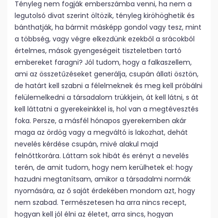
Tényleg nem fogják emberszámba venni, ha nem a
legutolsó divat szerint öltözik, tényleg kiröhöghetik és
bánthatják, ha bármit másképp gondol vagy tesz, mint
a többség, vagy végre elkezdünk ezekből a srácokból
értelmes, mások gyengeségeit tiszteletben tartó
embereket faragni? Jól tudom, hogy a falkaszellem,
ami az összetűzéseket generálja, csupán állati ösztön,
de határt kell szabni a félelmeknek és meg kell próbálni
felülemelkedni a társadalom trükkjein, át kell látni, s át
kell láttatni a gyerekeinkkel is, hol van a megtévesztés
foka. Persze, a másfél hónapos gyerekemben akár
maga az ördög vagy a megváltó is lakozhat, dehát
nevelés kérdése csupán, mivé alakul majd
felnőttkorára. Láttam sok hibát és erényt a nevelés
terén, de amit tudom, hogy nem kerülhetek el: hogy
hazudni megtanítsam, amikor a társadalmi normák
nyomására, az ő saját érdekében mondom azt, hogy
nem szabad. Természetesen ha arra nincs recept,
hogyan kell jól élni az életet, arra sincs, hogyan