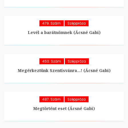
479. Szám
Széppróza
Levél a barátnőmnek (Ácsné Gabi)
450. Szám
Széppróza
Megérkeztünk Szentisvánra…! (Ácsné Gabi)
487. Szám
Széppróza
Megtörtént eset (Ácsné Gabi)