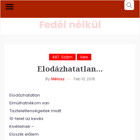
Fedél nélkül
487. Szám
Vers
Elodázhatatlan…
By
Mélosz
Feb 10, 2018
Elodázhatatlan
Elmúlhatnékom van
Tiszteletlenségeitek miatt
10-telet az kevés
Kivételnek –
Eloszlik előlem