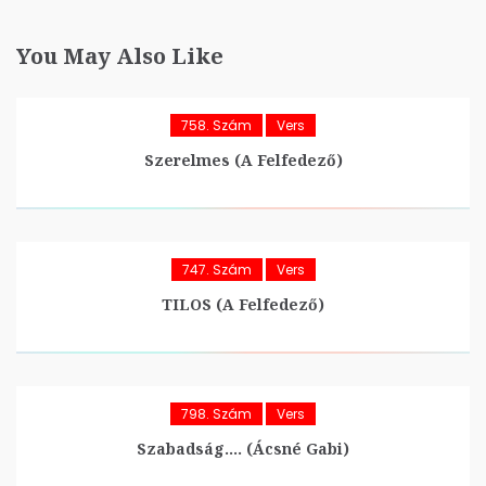
You May Also Like
758. Szám
Vers
Szerelmes (A Felfedező)
747. Szám
Vers
TILOS (A Felfedező)
798. Szám
Vers
Szabadság…. (Ácsné Gabi)