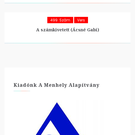
499. Szám
Vers
A számkivetett (Ácsné Gabi)
Kiadónk A Menhely Alapítvány