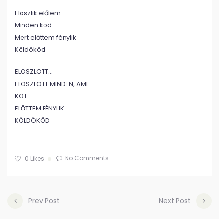
Eloszlik előlem
Minden köd
Mert előttem fénylik
Köldököd
ELOSZLOTT…
ELOSZLOTT MINDEN, AMI
KÖT
ELŐTTEM FÉNYLIK
KÖLDÖKÖD
No Comments
0
Likes
Prev Post
Next Post