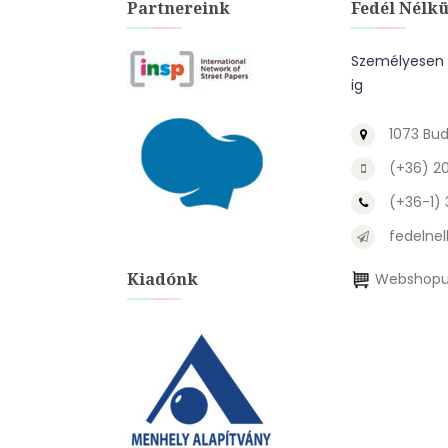
Partnereink
Fedél Nélkü
Személyesen a
ig
1073 Bud
(+36) 2
(+36-1)
fedelnel
Kiadónk
Webshopu