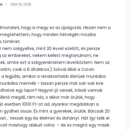
ia
febr 10, 2018
lmondani, hogy is megy ez az újságozás. Hiszen nem a
ég megtehettem, hogy minden hétvégén moziba
s történet.
r nem szégyellve, mint 20 évvel ezelőtt, és persze
meg az embereket, nekem kellett megtanulnom, ne
letek, amire ezt a szégyenérzetem levetkőztem. Nem az
kolám, csak a 8 általános.) Szóval állok a Corvin
l a legjobb, amikor a rendezettebb életűek munkába
ha munkába mennék – lassan persze már sok-sok éve
dhatok egy lapot? Nagyon jó versek, írások vannak
llető megáll, rám néz, s akkor már örülök, hogy
n jó esetben 1000 Ft-ot ad, olyankor megdobban a
 gyűlhet össze. És mint a gyerekek, örülök. Bárcsak 20
et… Veszek egy kis élelmet és dohányt. Hát így telik el
icsit máshogy alakult volna – de ez megint egy másik