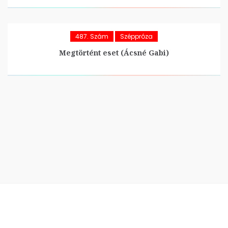
487. Szám
Széppróza
Megtörtént eset (Ácsné Gabi)