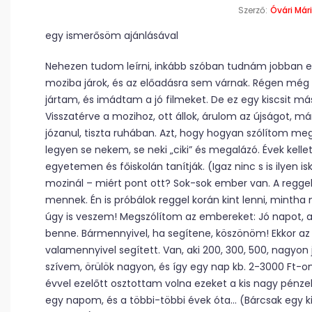
Szerző:
Óvári Már
egy ismerősöm ajánlásával
Nehezen tudom leírni, inkább szóban tudnám jobban e
moziba járok, és az előadásra sem várnak. Régen m
jártam, és imádtam a jó filmeket. De ez egy kiscsit má
Visszatérve a mozihoz, ott állok, árulom az újságot, má
józanul, tiszta ruhában. Azt, hogy hogyan szólítom 
legyen se nekem, se neki „ciki” és megalázó. Évek kel
egyetemen és főiskolán tanítják. (Igaz ninc s is ilyen is
mozinál – miért pont ott? Sok-sok ember van. A regge
mennek. Én is próbálok reggel korán kint lenni, mint
úgy is veszem! Megszólítom az embereket: Jó napot, a
benne. Bármennyivel, ha segítene, köszönöm! Ekkor az i
valamennyivel segített. Van, aki 200, 300, 500, nagyo
szívem, örülök nagyon, és így egy nap kb. 2-3000 Ft-om
évvel ezelőtt osztottam volna ezeket a kis nagy pénzek
egy napom, és a többi-többi évek óta… (Bárcsak egy k