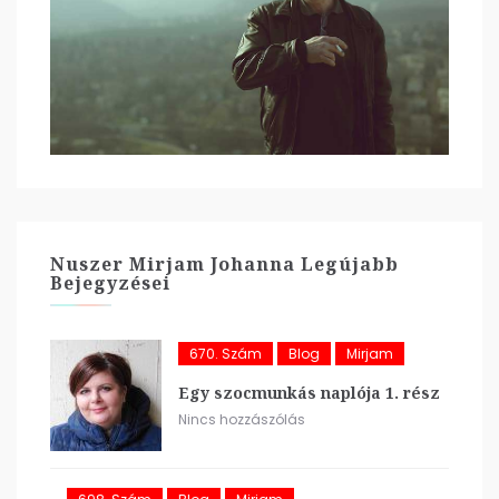
Nuszer Mirjam Johanna Legújabb
Bejegyzései
670. Szám
Blog
Mirjam
Egy szocmunkás naplója 1. rész
Nincs hozzászólás