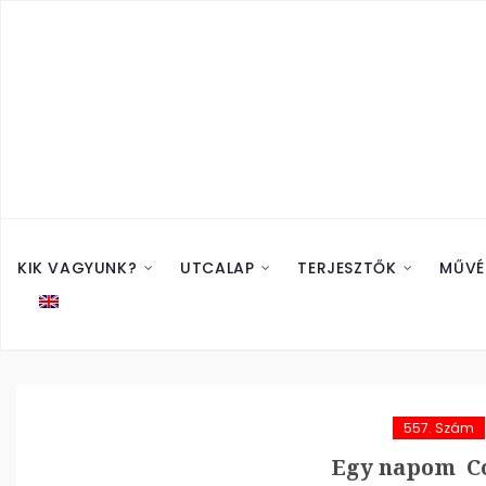
KIK VAGYUNK?
UTCALAP
TERJESZTŐK
MŰVÉ
557. Szám
Egy napom Co