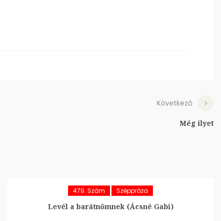
Következő
Még ilyet
479. Szám
Széppróza
Levél a barátnőmnek (Ácsné Gabi)