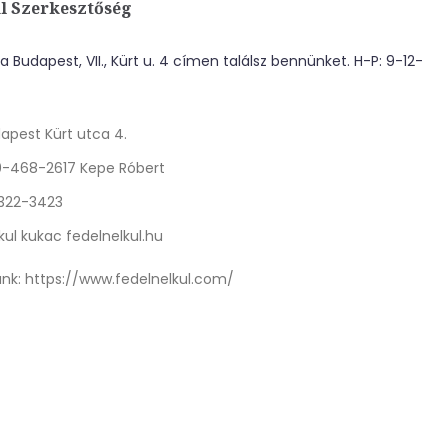
l Szerkesztőség
 Budapest, VII., Kürt u. 4 címen találsz bennünket. H-P: 9-12-
apest Kürt utca 4.
0-468-2617 Kepe Róbert
 322-3423
kul kukac fedelnelkul.hu
nk:
https://www.fedelnelkul.com/