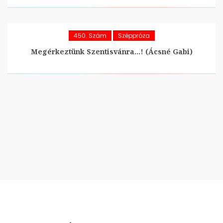
450. Szám
Széppróza
Megérkeztünk Szentisvánra…! (Ácsné Gabi)