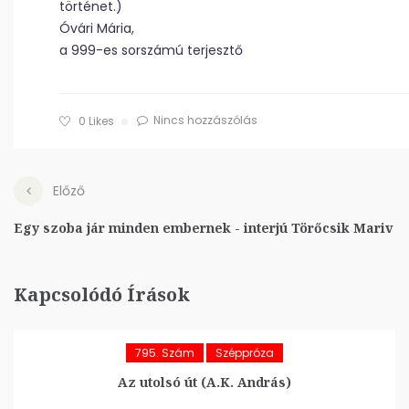
történet.)
Óvári Mária,
a 999-es sorszámú terjesztő
Nincs hozzászólás
0
Likes
Előző
Egy szoba jár minden embernek - interjú Törőcsik Mariv
Kapcsolódó Írások
795. Szám
Széppróza
Az utolsó út (A.K. András)