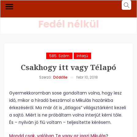
Fedél nélkül
585. Szám
Interjú
Csakhogy itt vagy Télapó
Szerző:
Dödölle
febr 10, 2018
Gyermekkoromban sose gondoltam volna, hogy lesz
idő, mikor a híradó beszámol a Mikulás hazánkba
érkezéséről. Ma már őt is „átlagos” világsztárként kezeli
a sajtó. Miért is ne próbáltam volna interjút kérni tőle.
És – nyilván jó fiú voltam – teljesítette kérésem.
Mondd csak, valóban Te vagy az igazi Mikulás
?