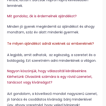
Persze, láttam. Bárcsak napról napra kevesebben
lennének.
Mit gondolsz, ők is érdemelnek ajándékot?
Minden jó gyerek megérdemli az ajándékot és ahogy
mondtam, száz év alatt mindenki gyermek.
Te milyen ajándékot adnál ezeknek az embereknek?
A legjobb, amit adhatok, az egészség, a szeretet és a
boldogság. Ezt szeretném adni mindenkinek a világon.
Nagyon köszönjük, hogy válaszoltál kérdéseinkre.
Kérhetünk Olvasóink számára is egy rövid üzenetet,
tanácsot vagy kívánságot?
Azt gondolom, a következő mondat nagyszerű üzenet,
jó tanács és csodálatos kívánság: bánj mindenkivel
úgy, ahogy szeretnéd, hogy veled bánjanak!