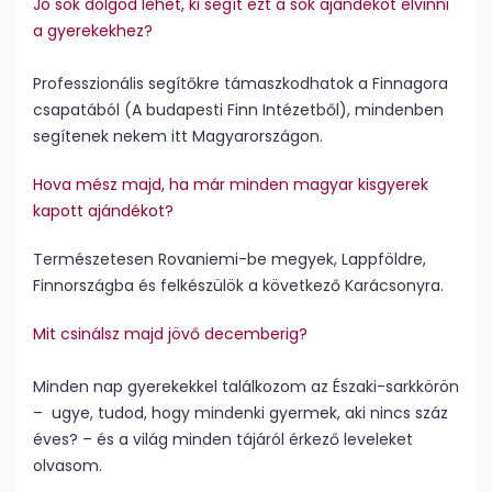
Jó sok dolgod lehet, ki segít ezt a sok ajándékot elvinni
a gyerekekhez?
Professzionális segítőkre támaszkodhatok a Finnagora
csapatából (A budapesti Finn Intézetből), mindenben
segítenek nekem itt Magyarországon.
Hova mész majd, ha már minden magyar kisgyerek
kapott ajándékot?
Természetesen Rovaniemi-be megyek, Lappföldre,
Finnországba és felkészülök a következő Karácsonyra.
Mit csinálsz majd jövő decemberig?
Minden nap gyerekekkel találkozom az Északi-sarkkörön
– ugye, tudod, hogy mindenki gyermek, aki nincs száz
éves? – és a világ minden tájáról érkező leveleket
olvasom.