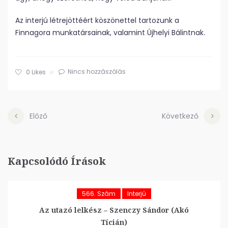
Az interjú létrejöttéért köszönettel tartozunk a
Finnagora munkatársainak, valamint Újhelyi Bálintnak.
Nincs hozzászólás
0
Likes
Előző
Következő
Kapcsolódó Írások
566. Szám
Interjú
Az utazó lelkész – Szenczy Sándor (Akó
Tícián)