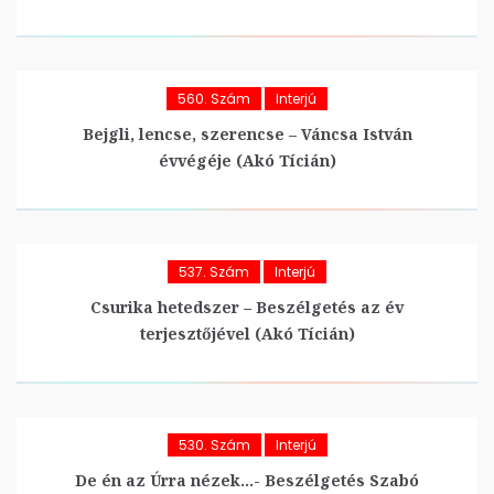
560. Szám
Interjú
Bejgli, lencse, szerencse – Váncsa István
évvégéje (Akó Tícián)
537. Szám
Interjú
Csurika hetedszer – Beszélgetés az év
terjesztőjével (Akó Tícián)
530. Szám
Interjú
De én az Úrra nézek…- Beszélgetés Szabó