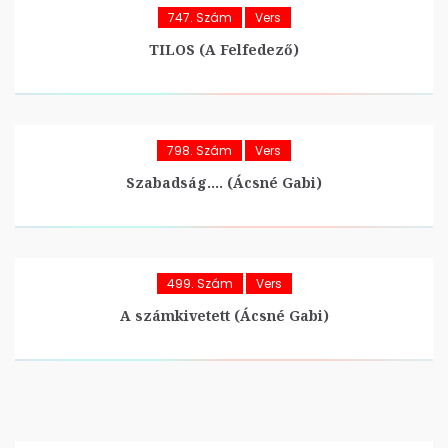
747. Szám
Vers
TILOS (A Felfedező)
798. Szám
Vers
Szabadság…. (Ácsné Gabi)
499. Szám
Vers
A számkivetett (Ácsné Gabi)