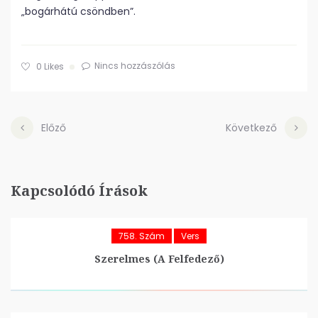
„bogárhátú csöndben”.
Nincs hozzászólás
0
Likes
Előző
Következő
Kapcsolódó Írások
758. Szám
Vers
Szerelmes (A Felfedező)