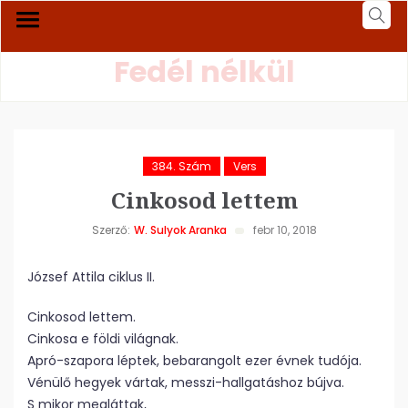
Fedél nélkül
384. Szám
Vers
Cinkosod lettem
Szerző:
W. Sulyok Aranka
febr 10, 2018
József Attila ciklus II.
Cinkosod lettem.
Cinkosa e földi világnak.
Apró-szapora léptek, bebarangolt ezer évnek tudója.
Vénülő hegyek vártak, messzi-hallgatáshoz bújva.
S mikor megláttak,