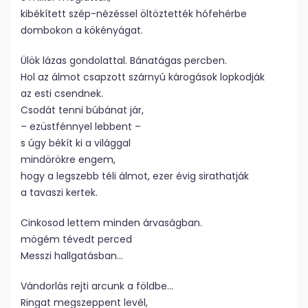
kibékített szép-nézéssel öltöztették hófehérbe
dombokon a kökényágat.
Ülök lázas gondolattal. Bánatágas percben.
Hol az álmot csapzott szárnyú károgások lopkodják
az esti csendnek.
Csodát tenni búbánat jár,
– ezüstfénnyel lebbent –
s úgy békít ki a világgal
mindörökre engem,
hogy a legszebb téli álmot, ezer évig sirathatják
a tavaszi kertek.
Cinkosod lettem minden árvaságban.
mögém tévedt perced
Messzi hallgatásban…
Vándorlás rejti arcunk a földbe…
Ringat megszeppent levél,