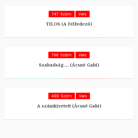
747. Szám
Vers
TILOS (A Felfedező)
798. Szám
Vers
Szabadság…. (Ácsné Gabi)
499. Szám
Vers
A számkivetett (Ácsné Gabi)