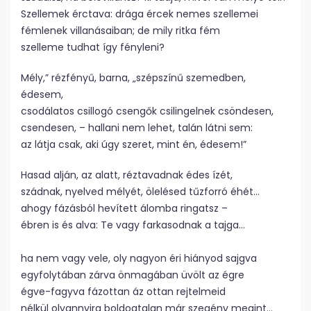
Szellemek érctava: drága ércek nemes szellemei
fémlenek villanásaiban; de mily ritka fém
szelleme tudhat így fényleni?
Mély,” rézfényű, barna, „szépszínű szemedben,
édesem,
csodálatos csillogó csengők csilingelnek csöndesen,
csendesen, – hallani nem lehet, talán látni sem:
az látja csak, aki úgy szeret, mint én, édesem!”
Hasad alján, az alatt, réztavadnak édes ízét,
szádnak, nyelved mélyét, ölelésed tűzforró éhét…
ahogy fázásból hevített álomba ringatsz –
ébren is és alva: Te vagy farkasodnak a tajga…
ha nem vagy vele, oly nagyon éri hiányod sajgva
egyfolytában zárva önmagában üvölt az égre
égve-fagyva fázottan áz ottan rejtelmeid
nélkül olyannyira boldogtalan már szegény megint…