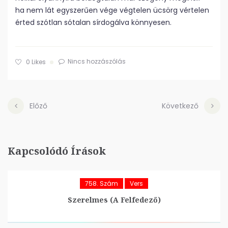
ha nem lát egyszerűen vége végtelen ücsörg vértelen
érted szótlan sótalan sírdogálva könnyesen.
Nincs hozzászólás
0
Likes
Előző
Következő
Kapcsolódó Írások
758. Szám
Vers
Szerelmes (A Felfedező)