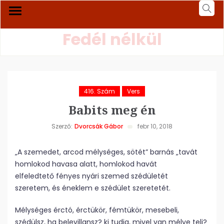
Fedél nélkül
416. Szám
Vers
Babits meg én
Szerző:
Dvorcsák Gábor
febr 10, 2018
„A szemedet, arcod mélységes, sötét” barnás „tavát
homlokod havasa alatt, homlokod havát
elfeledtető fényes nyári szemed szédületét
szeretem, és éneklem e szédület szeretetét.
Mélységes érctó, érctükör, fémtükör, mesebeli,
szédülsz, ha belevillansz? ki tudja, mivel van mélye teli?