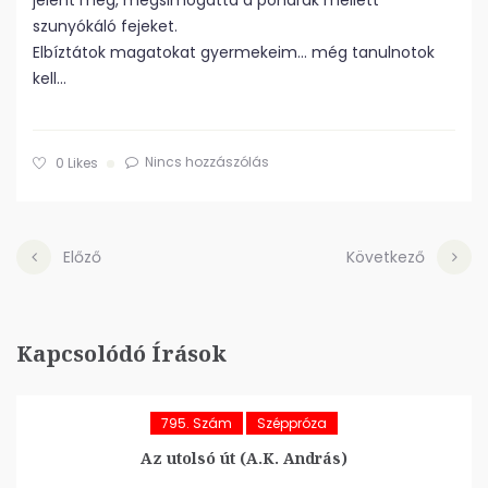
jelent meg, megsimogatta a poharak mellett
szunyókáló fejeket.
Elbíztátok magatokat gyermekeim… még tanulnotok
kell…
Nincs hozzászólás
0
Likes
Előző
Következő
Kapcsolódó Írások
795. Szám
Széppróza
Az utolsó út (A.K. András)