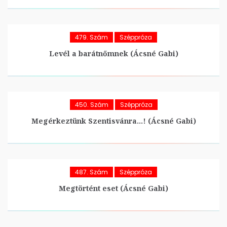
479. Szám
Széppróza
Levél a barátnőmnek (Ácsné Gabi)
450. Szám
Széppróza
Megérkeztünk Szentisvánra…! (Ácsné Gabi)
487. Szám
Széppróza
Megtörtént eset (Ácsné Gabi)