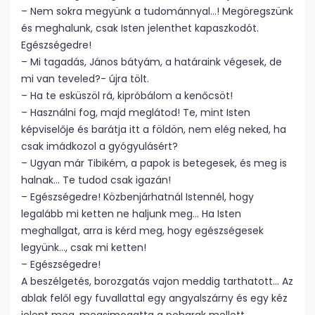
– Nem sokra megyünk a tudománnyal…! Megöregszünk
és meghalunk, csak Isten jelenthet kapaszkodót.
Egészségedre!
– Mi tagadás, János bátyám, a határaink végesek, de
mi van teveled?- újra tölt.
– Ha te esküszöl rá, kipróbálom a kenőcsöt!
– Használni fog, majd meglátod! Te, mint Isten
képviselője és barátja itt a földön, nem elég neked, ha
csak imádkozol a gyógyulásért?
– Ugyan már Tibikém, a papok is betegesek, és meg is
halnak… Te tudod csak igazán!
– Egészségedre! Közbenjárhatnál Istennél, hogy
legalább mi ketten ne haljunk meg… Ha Isten
meghallgat, arra is kérd meg, hogy egészségesek
legyünk…, csak mi ketten!
– Egészségedre!
A beszélgetés, borozgatás vajon meddig tarthatott… Az
ablak felől egy fuvallattal egy angyalszárny és egy kéz