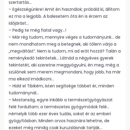
szertartás…
– Egészségünkre! Amit én használok; próbáld ki, állítom
ez ma a legjobb. A balesetem óta én is érzem az
időjárást…
– Pedig te még fiatal vagy…!
– Már rég tudom, mennyire véges a tudományunk… de
nem mondhatom meg a betegnek, aki tőlem várja a
„megváltást”. Nem is tudom, mi ad erőt hozzá? Talán a
reménykedő tekintetek… Látnád a négyéves gyerek
tekintetét, aki szeretne meggyógyulni, én meg, még a
szülőnek sem merem megmondani, hogy jobb, ha már
ma elkezd imádkozni…
– Hidd el Tibikém, Isten segítsége többet ér, minden
tudománynál…
– Mostanság, egyre inkább a természetgyógyászat
felé fordultam; a természetes gyógymódok felé…
némelyik több ezer éves tudás, sokat ér az emberi
gyógyításban. Minden orvos hasznára lehetne, de
ezeket még mindig csak kuruzslásnak tartják…