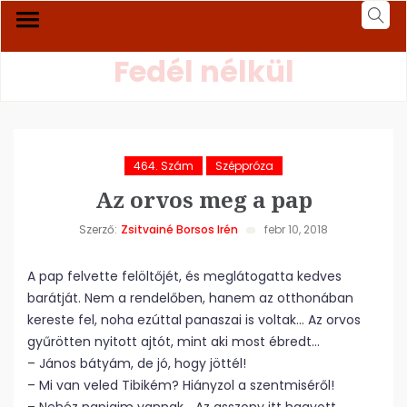
Fedél nélkül
464. Szám
Széppróza
Az orvos meg a pap
Szerző:
Zsitvainé Borsos Irén
febr 10, 2018
A pap felvette felöltőjét, és meglátogatta kedves
barátját. Nem a rendelőben, hanem az otthonában
kereste fel, noha ezúttal panaszai is voltak… Az orvos
gyűrötten nyitott ajtót, mint aki most ébredt…
– János bátyám, de jó, hogy jöttél!
– Mi van veled Tibikém? Hiányzol a szentmiséről!