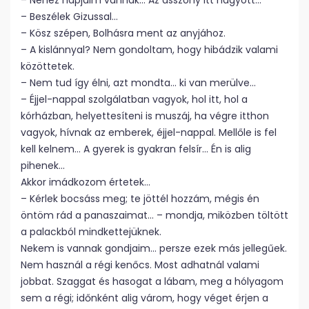
– Nehéz napjaim vannak… Az asszony itt hagyott…
– Beszélek Gizussal…
– Kösz szépen, Bolhásra ment az anyjához.
– A kislánnyal? Nem gondoltam, hogy hibádzik valami
közöttetek.
– Nem tud így élni, azt mondta… ki van merülve…
– Éjjel-nappal szolgálatban vagyok, hol itt, hol a
kórházban, helyettesíteni is muszáj, ha végre itthon
vagyok, hívnak az emberek, éjjel-nappal. Mellőle is fel
kell kelnem… A gyerek is gyakran felsír… Én is alig
pihenek…
Akkor imádkozom értetek…
– Kérlek bocsáss meg; te jöttél hozzám, mégis én
öntöm rád a panaszaimat… – mondja, miközben töltött
a palackból mindkettejüknek.
Nekem is vannak gondjaim… persze ezek más jellegűek.
Nem használ a régi kenőcs. Most adhatnál valami
jobbat. Szaggat és hasogat a lábam, meg a hólyagom
sem a régi; időnként alig várom, hogy véget érjen a