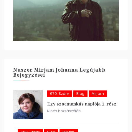
Nuszer Mirjam Johanna Legújabb
Bejegyzései
670. Szám
Blog
Mirjam
Egy szocmunkás naplója 1. rész
Nincs hozzászólás