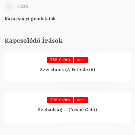
Előző
Karácsonyi gondolatok
Kapcsolódó Írások
758. Szám
Vers
Szerelmes (A Felfedező)
798. Szám
Vers
Szabadság…. (Ácsné Gabi)