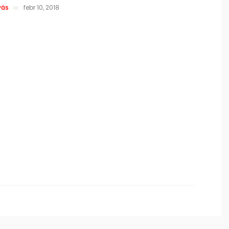
yás
febr 10, 2018