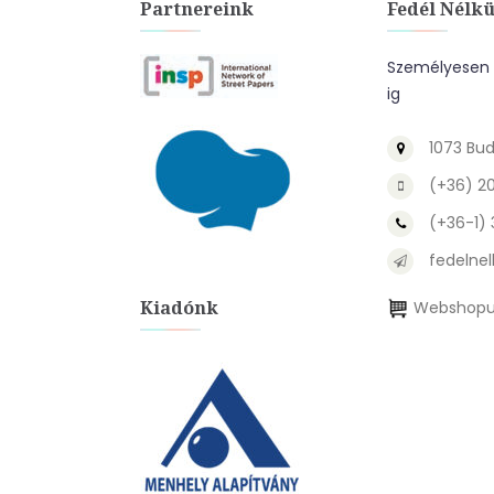
Partnereink
Fedél Nélkü
Személyesen a
ig
1073 Bud
(+36) 2
(+36-1)
fedelnel
Kiadónk
Webshopu