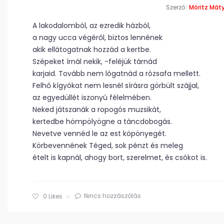
Szerző:
Móritz Mát
A lakodalomból, az ezredik házból,
a nagy ucca végéről, biztos lennének
akik ellátogatnak hozzád a kertbe.
Szépeket írnál nekik, -feléjük tárnád
karjaid. Tovább nem lógatnád a rózsafa mellett.
Felhő kígyókat nem lesnél sírásra görbült szájjal,
az egyedüllét iszonyú félelmében.
Neked játszanák a ropogós muzsikát,
kertedbe hömpölyögne a táncdobogás.
Nevetve vennéd le az est köpönyegét.
Körbevennének Téged, sok pénzt és meleg
ételt is kapnál, ahogy bort, szerelmet, és csókot is.
Nincs hozzászólás
0
Likes