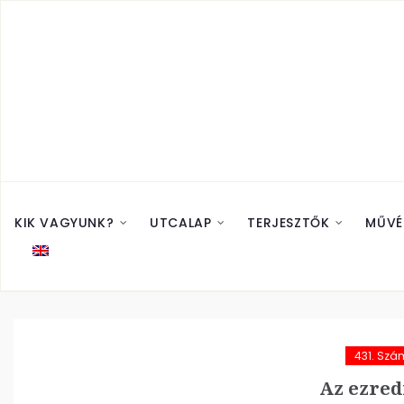
KIK VAGYUNK?
UTCALAP
TERJESZTŐK
MŰVÉ
431. Szá
Az ezred