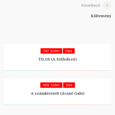
Következő
Költemény
747. Szám
Vers
TILOS (A Felfedező)
499. Szám
Vers
A számkivetett (Ácsné Gabi)