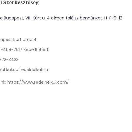
l Szerkesztőség
 Budapest, VII., Kürt u. 4 címen találsz bennünket. H-P: 9-12-
apest Kürt utca 4.
0-468-2617 Kepe Róbert
 322-3423
kul kukac fedelnelkul.hu
nk:
https://www.fedelnelkul.com/