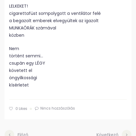
LELKEKET!
cigarettafüst sompolygott a ventilátor felé
a begazolt emberek elvegyültek az igazolt
MUNKAÓRÁK számával
közben
Nem
történt semmi…
csupán egy LÉGY
követett el
öngyilkossági
kísérletet
Nincs hozzászólás
0
Likes
Előző
Következő