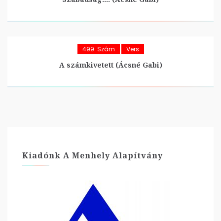
499. Szám
Vers
A számkivetett (Ácsné Gabi)
Kiadónk A Menhely Alapítvány