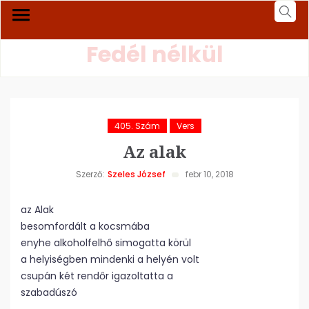
Fedél nélkül
405. Szám
Vers
Az alak
Szerző:
Szeles József
febr 10, 2018
az Alak
besomfordált a kocsmába
enyhe alkoholfelhő simogatta körül
a helyiségben mindenki a helyén volt
csupán két rendőr igazoltatta a
szabadúszó