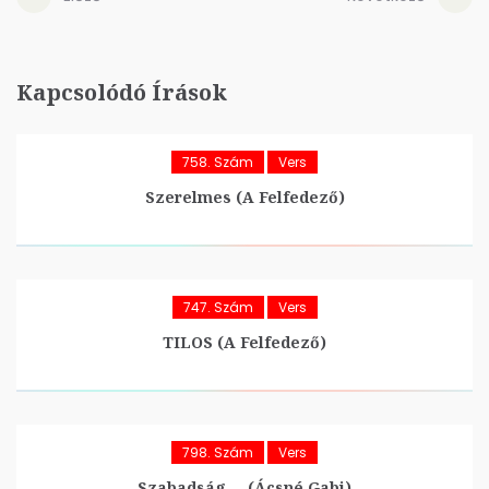
Kapcsolódó Írások
758. Szám
Vers
Szerelmes (A Felfedező)
747. Szám
Vers
TILOS (A Felfedező)
798. Szám
Vers
Szabadság…. (Ácsné Gabi)