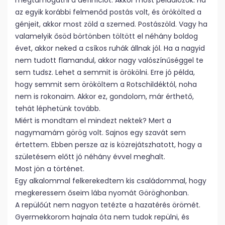
megtámogatni a definíciót. Akkor most példálózok. Ha
az egyik korábbi felmenőd postás volt, és örökölted a
génjeit, akkor most zöld a szemed. Postászöld. Vagy ha
valamelyik ősöd börtönben töltött el néhány boldog
évet, akkor neked a csíkos ruhák állnak jól. Ha a nagyid
nem tudott flamandul, akkor nagy valószínűséggel te
sem tudsz. Lehet a semmit is örökölni. Erre jó példa,
hogy semmit sem örököltem a Rotschildéktól, noha
nem is rokonaim. Akkor ez, gondolom, már érthető,
tehát léphetünk tovább.
Miért is mondtam el mindezt nektek? Mert a
nagymamám görög volt. Sajnos egy szavát sem
értettem. Ebben persze az is közrejátszhatott, hogy a
születésem előtt jó néhány évvel meghalt.
Most jön a történet.
Egy alkalommal felkerekedtem kis családommal, hogy
megkeressem őseim lába nyomát Göröghonban.
A repülőút nem nagyon tetézte a hazatérés örömét.
Gyermekkorom hajnala óta nem tudok repülni, és