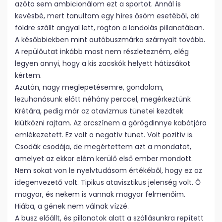
azóta sem ambicionálom ezt a sportot. Annál is
kevésbé, mert tanultam egy híres ősöm esetéből, aki
földre szállt angyal lett, rögtön a landolás pillanatában.
A későbbiekben mint autóbuszmárka szárnyalt tovább.
A repülőutat inkább most nem részletezném, elég
legyen annyi, hogy a kis zacskók helyett hátizsákot
kértem.
Azután, nagy meglepetésemre, gondolom,
lezuhanásunk előtt néhány perccel, megérkeztünk
Krétára, pedig már az atavizmus tünetei kezdtek
kiütközni rajtam. Az arcszínem a görögdinnye kabátjára
emlékezetett. Ez volt a negatív tünet. Volt pozitív is.
Csodák csodája, de megértettem azt a mondatot,
amelyet az ekkor elém kerülő első ember mondott.
Nem sokat von le nyelvtudásom értékéből, hogy ez az
idegenvezető volt. Tipikus atavisztikus jelenség volt. Ő
magyar, és nekem is vannak magyar felmenőim.
Hiába, a gének nem válnak vízzé.
A busz előállt, és pillanatok alatt a szállásunkra repített