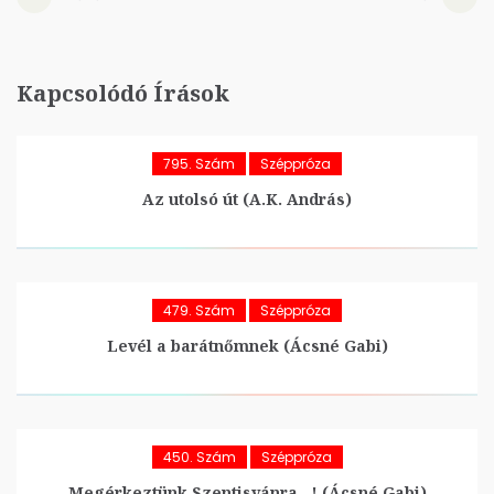
Kapcsolódó Írások
795. Szám
Széppróza
Az utolsó út (A.K. András)
479. Szám
Széppróza
Levél a barátnőmnek (Ácsné Gabi)
450. Szám
Széppróza
Megérkeztünk Szentisvánra…! (Ácsné Gabi)