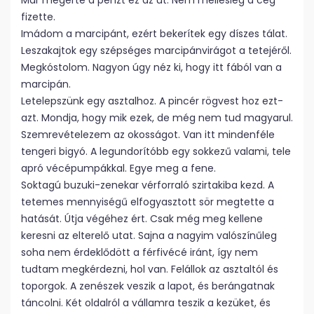
Már megérte a pénzt ez az út. Nem mellesleg a cég
fizette.
Imádom a marcipánt, ezért bekerítek egy díszes tálat.
Leszakajtok egy szépséges marcipánvirágot a tetejéről.
Megkóstolom. Nagyon úgy néz ki, hogy itt fából van a
marcipán.
Letelepszünk egy asztalhoz. A pincér rögvest hoz ezt-
azt. Mondja, hogy mik ezek, de még nem tud magyarul.
Szemrevételezem az okosságot. Van itt mindenféle
tengeri bigyó. A legundorítóbb egy sokkezű valami, tele
apró vécépumpákkal. Egye meg a fene.
Soktagú buzuki-zenekar vérforraló szirtakiba kezd. A
tetemes mennyiségű elfogyasztott sör megtette a
hatását. Útja végéhez ért. Csak még meg kellene
keresni az elterelő utat. Sajna a nagyim valószínűleg
soha nem érdeklődött a férfivécé iránt, így nem
tudtam megkérdezni, hol van. Felállok az asztaltól és
toporgok. A zenészek veszik a lapot, és berángatnak
táncolni. Két oldalról a vállamra teszik a kezüket, és