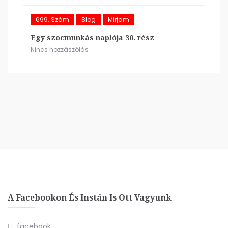
699. Szám
Blog
Mirjam
Egy szocmunkás naplója 30. rész
Nincs hozzászólás
A Facebookon És Instán Is Ott Vagyunk
facebook