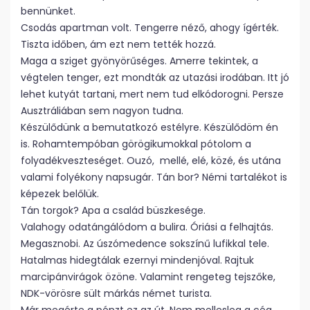
bennünket.
Csodás apartman volt. Tengerre néző, ahogy ígérték.
Tiszta időben, ám ezt nem tették hozzá.
Maga a sziget gyönyörűséges. Amerre tekintek, a
végtelen tenger, ezt mondták az utazási irodában. Itt jó
lehet kutyát tartani, mert nem tud elkódorogni. Persze
Ausztráliában sem nagyon tudna.
Készülődünk a bemutatkozó estélyre. Készülődöm én
is. Rohamtempóban görögikumokkal pótolom a
folyadékveszteséget. Ouzó, mellé, elé, közé, és utána
valami folyékony napsugár. Tán bor? Némi tartalékot is
képezek belőlük.
Tán torgok? Apa a család büszkesége.
Valahogy odatángálódom a bulira. Óriási a felhajtás.
Megasznobi. Az úszómedence sokszínű lufikkal tele.
Hatalmas hidegtálak ezernyi mindenjóval. Rajtuk
marcipánvirágok özöne. Valamint rengeteg tejszőke,
NDK-vörösre sült márkás német turista.