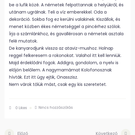
be a lufik közé. A németek felpattannak a helyükről, és
utánam ugrálnak. Teli a víz emberekkel. Oda a
dekoráció. Sokba fog ez kerülni valakinek. Kiszállok, és
menet közben ékes németséggel a pincérhez szólok.
Írja a számlánkhoz, és gavallérosan a németek asztala
felé mutatok.
De kanyarodjunk vissza az ataviz-mushoz. Holnap
reggel felkeresem a rokonokat. Valahol itt kell lenniük.
Majd érdeklődni fogok. Addigra, gondolom, a nyelv is
előjön belőlem. A nagymamámat Kolofonosznak
hívták. Ezt itt úgy ejtik, Onasszisz.
Nem várok tőlük mást, csak egy kis szeretetet.
Nincs hozzászólás
0
Likes
Előző
Következő