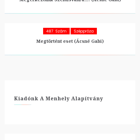
487. Szám
Széppróza
Megtörtént eset (Ácsné Gabi)
Kiadónk A Menhely Alapítvány