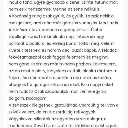
indul a tánc. Egyre gyorsabb a zene. Szinte futunk már.
Nem esik nehezemre. Menne ez zene nélkül is.
A közönség meg csak gyűlik, és gyűlik. Tetszik nekik a
mozgásom, ami már-már görcsös vonaglás. Mert az is.
A zenészek érzik bennem a görög virtust. Újabb
tájjellegű kunszttal kínálnak meg. Letesznek egy
poharat a padlóra, és elvileg borral töltik meg. Velem
kivételt tesznek, és három deci ouzót kapok. A feladat:
fekvőtámaszból csak foggal felemelni és meginni.
Nem gond. Ittam én már minden pózban. Felemelem,
aztán mint a pinty, lenyelem az italt, oldalra rántom a
fejem, és már repül is a pohár a németek asztalára,
ahogy ezt a görögöknél csinálni kell. Ez a nagyi miket
nem tudott! Csak szabaduljak már. Lenne egy kis
dolgom. Kisdolgom.
A zenészek ölelgetnek, gratulálnak. Csordultig teli van a
szívük velem, de én is csordultig teli vagyok.
Vágyakozva pillantok az egyetlen vizes dologra, a
medencére. Rövid futás után festői ívben fejest ugrok,