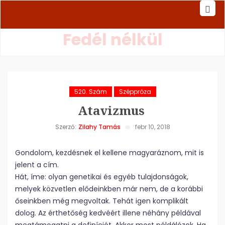
Fedél nélkül
520. Szám
Széppróza
Atavizmus
Szerző:
Zilahy Tamás
febr 10, 2018
Gondolom, kezdésnek el kellene magyaráznom, mit is
jelent a cím.
Hát, íme: olyan genetikai és egyéb tulajdonságok,
melyek közvetlen elődeinkben már nem, de a korábbi
őseinkben még megvoltak. Tehát igen komplikált
dolog. Az érthetőség kedvéért illene néhány példával