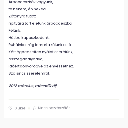
Árbocdeszkák vagyunk,
te nekem, én neked.
Zátonyra futott,
ripityára tört életünk árbocdeszkái.
Félünk.
Húsba kapaszkodunk.
Ruháinkat rég lemarta rólunk a só.
Kétségbeesetten nyálat cserélünk,
összegabalyodva,
időért könyörögve az enyészethez.
Szó sincs szerelemről.
2012 március, második díj
Nincs hozzászólás
0
Likes