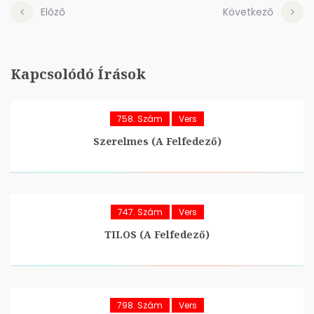
Előző
Következő
Kapcsolódó Írások
758. Szám
Vers
Szerelmes (A Felfedező)
747. Szám
Vers
TILOS (A Felfedező)
798. Szám
Vers