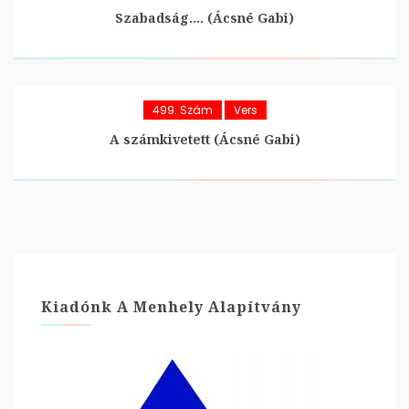
Szabadság…. (Ácsné Gabi)
499. Szám
Vers
A számkivetett (Ácsné Gabi)
Kiadónk A Menhely Alapítvány