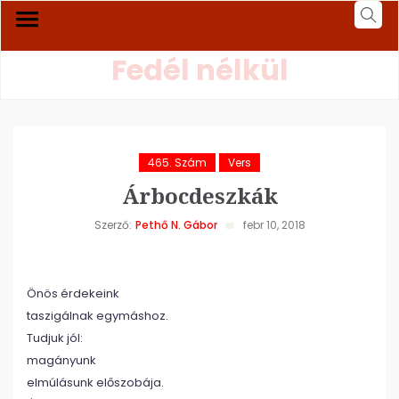
Fedél nélkül
465. Szám
Vers
Árbocdeszkák
Szerző:
Pethő N. Gábor
febr 10, 2018
Önös érdekeink
taszigálnak egymáshoz.
Tudjuk jól:
magányunk
elmúlásunk előszobája.