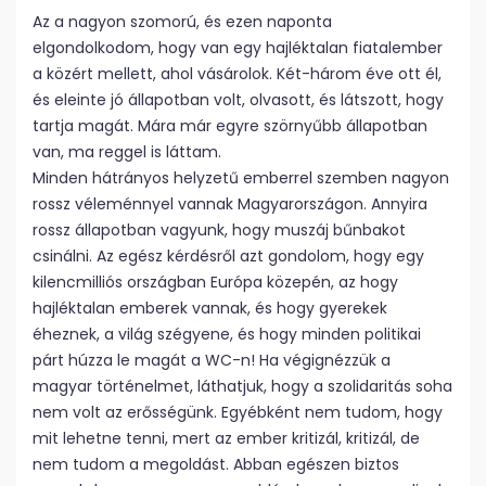
Az a nagyon szomorú, és ezen naponta
elgondolkodom, hogy van egy hajléktalan fiatalember
a közért mellett, ahol vásárolok. Két-három éve ott él,
és eleinte jó állapotban volt, olvasott, és látszott, hogy
tartja magát. Mára már egyre szörnyűbb állapotban
van, ma reggel is láttam.
Minden hátrányos helyzetű emberrel szemben nagyon
rossz véleménnyel vannak Magyarországon. Annyira
rossz állapotban vagyunk, hogy muszáj bűnbakot
csinálni. Az egész kérdésről azt gondolom, hogy egy
kilencmilliós országban Európa közepén, az hogy
hajléktalan emberek vannak, és hogy gyerekek
éheznek, a világ szégyene, és hogy minden politikai
párt húzza le magát a WC-n! Ha végignézzük a
magyar történelmet, láthatjuk, hogy a szolidaritás soha
nem volt az erősségünk. Egyébként nem tudom, hogy
mit lehetne tenni, mert az ember kritizál, kritizál, de
nem tudom a megoldást. Abban egészen biztos