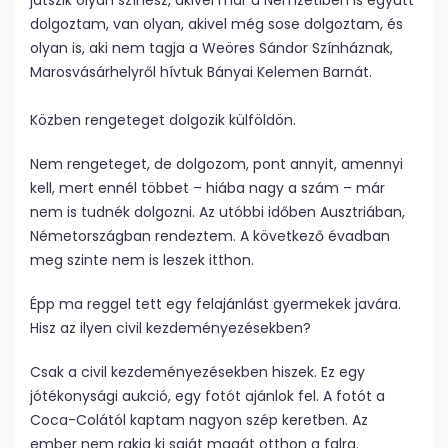
játszik olyan színész, akivel már a Nemzetiben is együtt
dolgoztam, van olyan, akivel még sose dolgoztam, és
olyan is, aki nem tagja a Weöres Sándor Színháznak,
Marosvásárhelyről hívtuk Bányai Kelemen Barnát.
Közben rengeteget dolgozik külföldön.
Nem rengeteget, de dolgozom, pont annyit, amennyi
kell, mert ennél többet – hiába nagy a szám – már
nem is tudnék dolgozni. Az utóbbi időben Ausztriában,
Németországban rendeztem. A következő évadban
meg szinte nem is leszek itthon.
Épp ma reggel tett egy felajánlást gyermekek javára.
Hisz az ilyen civil kezdeményezésekben?
Csak a civil kezdeményezésekben hiszek. Ez egy
jótékonysági aukció, egy fotót ajánlok fel. A fotót a
Coca-Colától kaptam nagyon szép keretben. Az
ember nem rakja ki saját magát otthon a falra.