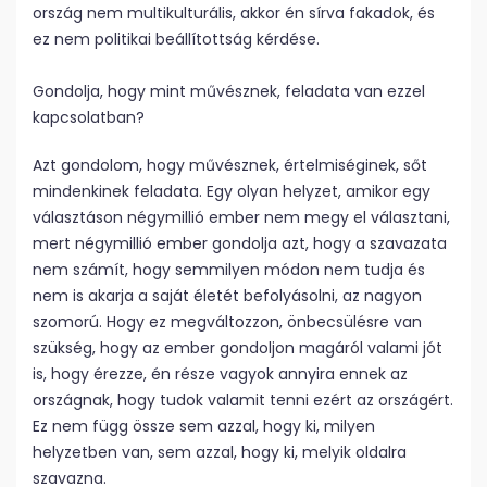
ország nem multikulturális, akkor én sírva fakadok, és
ez nem politikai beállítottság kérdése.
Gondolja, hogy mint művésznek, feladata van ezzel
kapcsolatban?
Azt gondolom, hogy művésznek, értelmiséginek, sőt
mindenkinek feladata. Egy olyan helyzet, amikor egy
választáson négymillió ember nem megy el választani,
mert négymillió ember gondolja azt, hogy a szavazata
nem számít, hogy semmilyen módon nem tudja és
nem is akarja a saját életét befolyásolni, az nagyon
szomorú. Hogy ez megváltozzon, önbecsülésre van
szükség, hogy az ember gondoljon magáról valami jót
is, hogy érezze, én része vagyok annyira ennek az
országnak, hogy tudok valamit tenni ezért az országért.
Ez nem függ össze sem azzal, hogy ki, milyen
helyzetben van, sem azzal, hogy ki, melyik oldalra
szavazna.