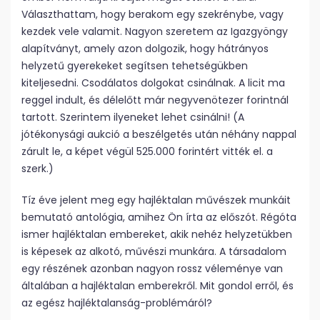
Választhattam, hogy berakom egy szekrénybe, vagy
kezdek vele valamit. Nagyon szeretem az Igazgyöngy
alapítványt, amely azon dolgozik, hogy hátrányos
helyzetű gyerekeket segítsen tehetségükben
kiteljesedni. Csodálatos dolgokat csinálnak. A licit ma
reggel indult, és délelőtt már negyvenötezer forintnál
tartott. Szerintem ilyeneket lehet csinálni! (A
jótékonysági aukció a beszélgetés után néhány nappal
zárult le, a képet végül 525.000 forintért vitték el. a
szerk.)
Tíz éve jelent meg egy hajléktalan művészek munkáit
bemutató antológia, amihez Ön írta az előszót. Régóta
ismer hajléktalan embereket, akik nehéz helyzetükben
is képesek az alkotó, művészi munkára. A társadalom
egy részének azonban nagyon rossz véleménye van
általában a hajléktalan emberekről. Mit gondol erről, és
az egész hajléktalanság-problémáról?