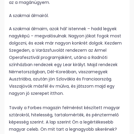
az a magánügyem.
A szakmai álmairól.
A szakmai álmaim, azok hál’ istennek – hadd legyek
nagyképű – megvalósulnak. Nagyon jókat fogok most
dolgozni, és ezek már nagyon konkrét dolgok. Kezdem
Szegeden, a Varázsfuvolát rendezem az Armel
Operafesztivál programjaként, utána a Radnóti
színházban rendezek egy Lear királyt. Majd rendezek
Németországban, Dél-Koreában, visszamegyek
Ausztriába, azután jön Szlovákia és Franciaország.
Visszajövök másfél év múlva, és játszom majd egy
nagyon jó szerepet itthon.
Tavaly a Forbes magazin felmérést készített magyar
sztárokról, hitelesség, tartalomérték, és pénztermelő
képesség szerint. A lap szerint Ön a legértékesebb
magyar celeb. Ön mit tart a legnagyobb sikerének?