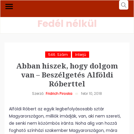
Fedél nélkül
546. Szám
Interjú
Abban hiszek, hogy dolgom
van – Beszélgetés Alföldi
Róberttel
Szerző:
Fridrich Piroska
febr 10, 2018
Alföldi Róbert az egyik legbefolyásosabb sztár
Magyarországon, milliók imádják, van, aki nem szereti,
de senki nem közömbös iránta. Noha alig van hozzá
fogható színházi szakember Magyarországon, mára