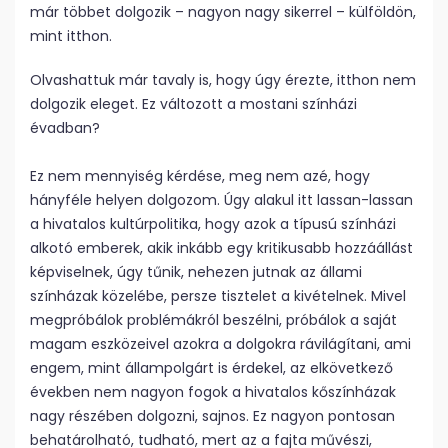
már többet dolgozik – nagyon nagy sikerrel – külföldön,
mint itthon.
Olvashattuk már tavaly is, hogy úgy érezte, itthon nem
dolgozik eleget. Ez változott a mostani színházi
évadban?
Ez nem mennyiség kérdése, meg nem azé, hogy
hányféle helyen dolgozom. Úgy alakul itt lassan-lassan
a hivatalos kultúrpolitika, hogy azok a típusú színházi
alkotó emberek, akik inkább egy kritikusabb hozzáállást
képviselnek, úgy tűnik, nehezen jutnak az állami
színházak közelébe, persze tisztelet a kivételnek. Mivel
megpróbálok problémákról beszélni, próbálok a saját
magam eszközeivel azokra a dolgokra rávilágítani, ami
engem, mint állampolgárt is érdekel, az elkövetkező
években nem nagyon fogok a hivatalos kőszínházak
nagy részében dolgozni, sajnos. Ez nagyon pontosan
behatárolható, tudható, mert az a fajta művészi,