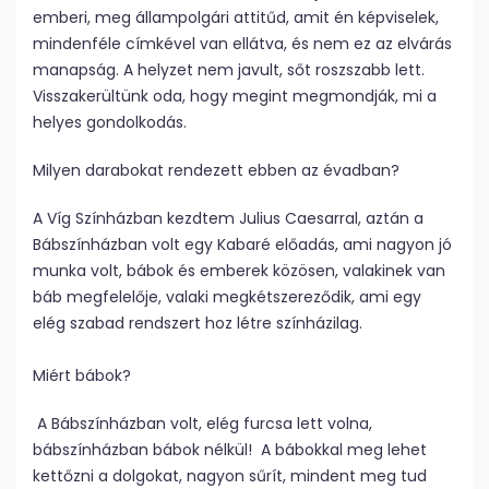
emberi, meg állampolgári attitűd, amit én képviselek,
mindenféle címkével van ellátva, és nem ez az elvárás
manapság. A helyzet nem javult, sőt roszszabb lett.
Visszakerültünk oda, hogy megint megmondják, mi a
helyes gondolkodás.
Milyen darabokat rendezett ebben az évadban?
A Víg Színházban kezdtem Julius Caesarral, aztán a
Bábszínházban volt egy Kabaré előadás, ami nagyon jó
munka volt, bábok és emberek közösen, valakinek van
báb megfelelője, valaki megkétszereződik, ami egy
elég szabad rendszert hoz létre színházilag.
Miért bábok?
A Bábszínházban volt, elég furcsa lett volna,
bábszínházban bábok nélkül! A bábokkal meg lehet
kettőzni a dolgokat, nagyon sűrít, mindent meg tud