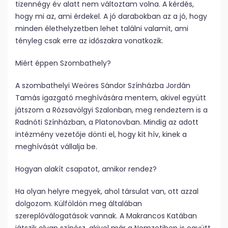
tizennégy év alatt nem változtam volna. A kérdés,
hogy mi az, ami érdekel. A jó darabokban az a jó, hogy
minden élethelyzetben lehet találni valamit, ami
tényleg csak erre az időszakra vonatkozik.
Miért éppen Szombathely?
A szombathelyi Weöres Sándor Színházba Jordán
Tamás igazgató meghívására mentem, akivel együtt
játszom a Rózsavölgyi Szalonban, meg rendeztem is a
Radnóti Színházban, a Platonovban. Mindig az adott
intézmény vezetője dönti el, hogy kit hív, kinek a
meghívását vállalja be.
Hogyan alakít csapatot, amikor rendez?
Ha olyan helyre megyek, ahol társulat van, ott azzal
dolgozom. Külföldön meg általában
szereplőválogatások vannak. A Makrancos Katában