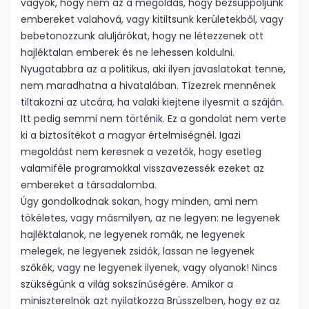
vagyok, hogy nem az a megoldás, hogy bezsuppoljunk
embereket valahová, vagy kitiltsunk kerületekből, vagy
bebetonozzunk aluljárókat, hogy ne létezzenek ott
hajléktalan emberek és ne lehessen koldulni.
Nyugatabbra az a politikus, aki ilyen javaslatokat tenne,
nem maradhatna a hivatalában. Tízezrek mennének
tiltakozni az utcára, ha valaki kiejtene ilyesmit a száján.
Itt pedig semmi nem történik. Ez a gondolat nem verte
ki a biztosítékot a magyar értelmiségnél. Igazi
megoldást nem keresnek a vezetők, hogy esetleg
valamiféle programokkal visszavezessék ezeket az
embereket a társadalomba.
Úgy gondolkodnak sokan, hogy minden, ami nem
tökéletes, vagy másmilyen, az ne legyen: ne legyenek
hajléktalanok, ne legyenek romák, ne legyenek
melegek, ne legyenek zsidók, lassan ne legyenek
szőkék, vagy ne legyenek ilyenek, vagy olyanok! Nincs
szükségünk a világ sokszínűségére. Amikor a
miniszterelnök azt nyilatkozza Brüsszelben, hogy ez az