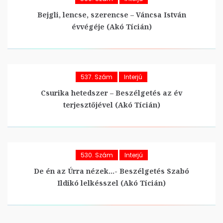
Bejgli, lencse, szerencse – Váncsa István
évvégéje (Akó Tícián)
537. Szám
Interjú
Csurika hetedszer – Beszélgetés az év
terjesztőjével (Akó Tícián)
530. Szám
Interjú
De én az Úrra nézek…- Beszélgetés Szabó
Ildikó lelkésszel (Akó Tícián)