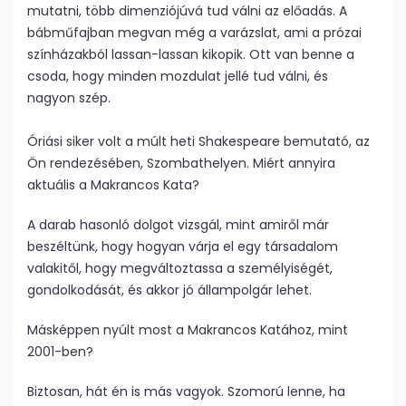
mutatni, több dimenziójúvá tud válni az előadás. A
bábműfajban megvan még a varázslat, ami a prózai
színházakból lassan-lassan kikopik. Ott van benne a
csoda, hogy minden mozdulat jellé tud válni, és
nagyon szép.
Óriási siker volt a múlt heti Shakespeare bemutató, az
Ön rendezésében, Szombathelyen. Miért annyira
aktuális a Makrancos Kata?
A darab hasonló dolgot vizsgál, mint amiről már
beszéltünk, hogy hogyan várja el egy társadalom
valakitől, hogy megváltoztassa a személyiségét,
gondolkodását, és akkor jó állampolgár lehet.
Másképpen nyúlt most a Makrancos Katához, mint
2001-ben?
Biztosan, hát én is más vagyok. Szomorú lenne, ha