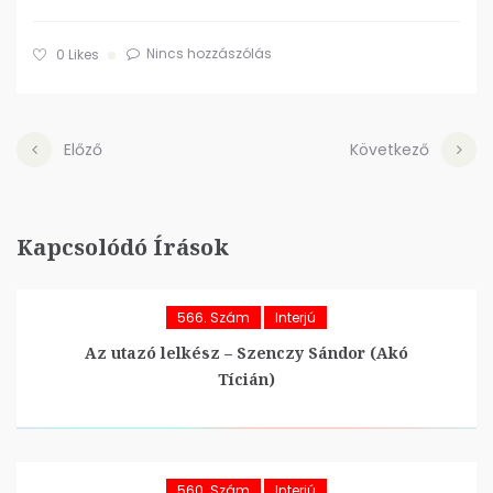
Nincs hozzászólás
0
Likes
Előző
Következő
Kapcsolódó Írások
566. Szám
Interjú
Az utazó lelkész – Szenczy Sándor (Akó
Tícián)
560. Szám
Interjú