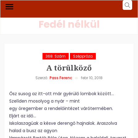
Fedél nélkül
368. Szám
Széppróza
A törülköző
Szerző:
Pass Ferenc
febr 10, 2018
Ősz susog az itt-ott már gyérülő lombok között…
Szelíden mosolyog a nyár – mint
egy öregember a rendelőintézet várótermében.
Eljárt az idő…
Iskolaszagúak a késve derengő hajnalok. Araszolva
halad a busz az agyon