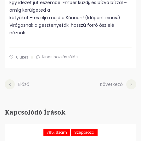
Egy idézet jut eszembe. Ember küzdj, és bízva bízzál –
amíg kerülgeted a
kátyúkat – és eljő majd a Kánaán! (Időpont nincs.)
Virágoznak a gesztenyefák, hosszú forró ősz elé
nézünk.
Nincs hozzászólás
0
Likes
Előző
Következő
Kapcsolódó Írások
795. Szám
Széppróza