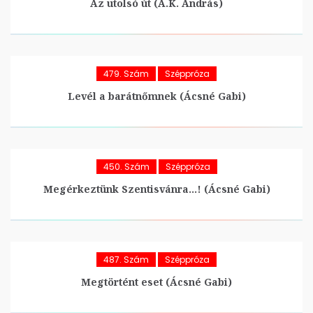
Az utolsó út (A.K. András)
479. Szám
Széppróza
Levél a barátnőmnek (Ácsné Gabi)
450. Szám
Széppróza
Megérkeztünk Szentisvánra…! (Ácsné Gabi)
487. Szám
Széppróza
Megtörtént eset (Ácsné Gabi)