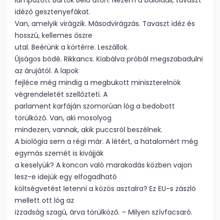
lámpázott Bartók Béla úton. Nézem a baloldali, tavaszt
idéző gesztenyefákat.
Van, amelyik virágzik. Másodvirágzás. Tavaszt idéz és
hosszú, kellemes őszre
utal. Beérünk a körtérre. Leszállok.
Újságos bódé. Rikkancs. Kiabálva próbál megszabadulni
az árujától. A lapok
fejléce még mindig a megbukott miniszterelnök
végrendeletét szellőzteti. A
parlament karfáján szomorúan lóg a bedobott
törülköző. Van, aki mosolyog
mindezen, vannak, akik puccsról beszélnek.
A biológia sem a régi már. A létért, a hatalomért még
egymás szemét is kivájják
a keselyük? A koncon való marakodás közben vajon
lesz-e idejük egy elfogadható
költségvetést letenni a közös asztalra? Ez EU-s zászló
mellett ott lóg az
izzadság szagú, árva törülköző. – Milyen szívfacsaró.