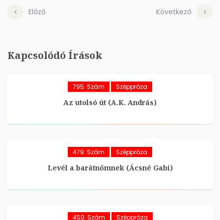
Előző
Következő
Kapcsolódó Írások
795. Szám
Széppróza
Az utolsó út (A.K. András)
479. Szám
Széppróza
Levél a barátnőmnek (Ácsné Gabi)
450. Szám
Széppróza