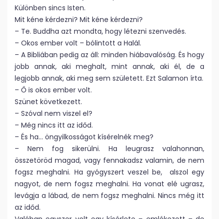
Különben sincs Isten.
Mit kéne kérdezni? Mit kéne kérdezni?
– Te. Buddha azt mondta, hogy létezni szenvedés.
– Okos ember volt – bólintott a Halál.
– A Bibliában pedig az áll: minden hiábavalóság. És hogy
jobb annak, aki meghalt, mint annak, aki él, de a
legjobb annak, aki meg sem született. Ezt Salamon írta.
– Ő is okos ember volt.
Szünet következett.
– Szóval nem viszel el?
– Még nincs itt az időd.
– És ha… öngyilkosságot kísérelnék meg?
– Nem fog sikerülni. Ha leugrasz valahonnan,
összetöröd magad, vagy fennakadsz valamin, de nem
fogsz meghalni. Ha gyógyszert veszel be, alszol egy
nagyot, de nem fogsz meghalni. Ha vonat elé ugrasz,
levágja a lábad, de nem fogsz meghalni. Nincs még itt
az időd.