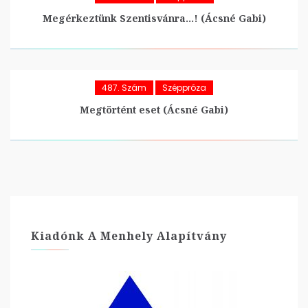
Megérkeztünk Szentisvánra…! (Ácsné Gabi)
487. Szám
Széppróza
Megtörtént eset (Ácsné Gabi)
Kiadónk A Menhely Alapítvány