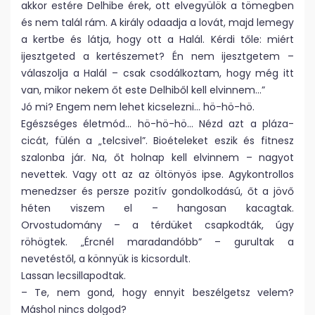
akkor estére Delhibe érek, ott elvegyülök a tömegben
és nem talál rám. A király odaadja a lovát, majd lemegy
a kertbe és látja, hogy ott a Halál. Kérdi tőle: miért
ijesztgeted a kertészemet? Én nem ijesztgetem –
válaszolja a Halál – csak csodálkoztam, hogy még itt
van, mikor nekem őt este Delhiből kell elvinnem…”
Jó mi? Engem nem lehet kicselezni… hö-hö-hö.
Egészséges életmód… hö-hö-hö… Nézd azt a pláza-
cicát, fülén a „telcsivel”. Bioételeket eszik és fitnesz
szalonba jár. Na, őt holnap kell elvinnem – nagyot
nevettek. Vagy ott az az öltönyös ipse. Agykontrollos
menedzser és persze pozitív gondolkodású, őt a jövő
héten viszem el – hangosan kacagtak.
Orvostudomány – a térdüket csapkodták, úgy
röhögtek. „Ércnél maradandóbb” – gurultak a
nevetéstől, a könnyük is kicsordult.
Lassan lecsillapodtak.
– Te, nem gond, hogy ennyit beszélgetsz velem?
Máshol nincs dolgod?