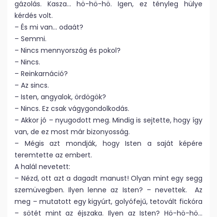
gázolás. Kasza… hö-hö-hö. Igen, ez tényleg hülye
kérdés volt.
– És mi van… odaát?
– Semmi.
– Nincs mennyország és pokol?
– Nincs.
– Reinkarnáció?
– Az sincs.
– Isten, angyalok, ördögök?
– Nincs. Ez csak vágygondolkodás.
– Akkor jó – nyugodott meg. Mindig is sejtette, hogy így
van, de ez most már bizonyosság.
– Mégis azt mondják, hogy Isten a saját képére
teremtette az embert.
A halál nevetett:
– Nézd, ott azt a dagadt manust! Olyan mint egy segg
szemüvegben. Ilyen lenne az Isten? – nevettek. Az
meg – mutatott egy kigyúrt, golyófejű, tetovált fickóra
– sötét mint az éjszaka. Ilyen az Isten? Hö-hö-hö…