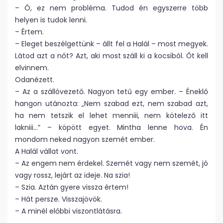
– Ó, ez nem probléma. Tudod én egyszerre több
helyen is tudok lenni.
– Értem.
– Eleget beszélgettünk – állt fel a Halál – most megyek.
Látod azt a nőt? Azt, aki most száll ki a kocsiból. Őt kell
elvinnem.
Odanézett.
– Az a szállóvezető. Nagyon tetű egy ember. – Éneklő
hangon utánozta: „Nem szabad ezt, nem szabad azt,
ha nem tetszik el lehet menniii, nem kötelező itt
lakniii…” – köpött egyet. Mintha lenne hova. Én
mondom neked nagyon szemét ember.
A Halál vállat vont.
– Az engem nem érdekel. Szemét vagy nem szemét, jó
vagy rossz, lejárt az ideje. Na szia!
– Szia. Aztán gyere vissza értem!
– Hát persze. Visszajövök.
– A minél előbbi viszontlátásra.