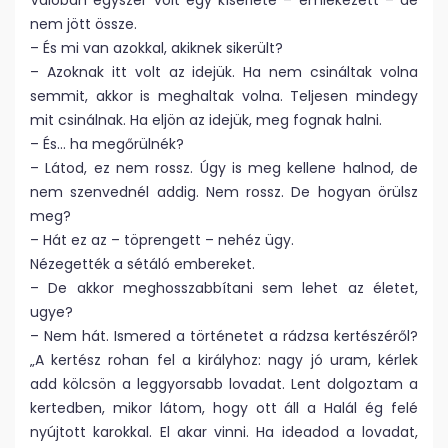
Valóban egyszer volt egy kísérlete – emlékezett – de
nem jött össze.
– És mi van azokkal, akiknek sikerült?
– Azoknak itt volt az idejük. Ha nem csináltak volna
semmit, akkor is meghaltak volna. Teljesen mindegy
mit csinálnak. Ha eljön az idejük, meg fognak halni.
– És… ha megőrülnék?
– Látod, ez nem rossz. Úgy is meg kellene halnod, de
nem szenvednél addig. Nem rossz. De hogyan örülsz
meg?
– Hát ez az – töprengett – nehéz ügy.
Nézegették a sétáló embereket.
– De akkor meghosszabbítani sem lehet az életet,
ugye?
– Nem hát. Ismered a történetet a rádzsa kertészéről?
„A kertész rohan fel a királyhoz: nagy jó uram, kérlek
add kölcsön a leggyorsabb lovadat. Lent dolgoztam a
kertedben, mikor látom, hogy ott áll a Halál ég felé
nyújtott karokkal. El akar vinni. Ha ideadod a lovadat,