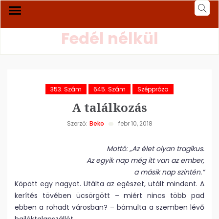
Fedél nélkül
353. Szám
645. Szám
Széppróza
A találkozás
Szerző:
Beko
febr 10, 2018
Mottó: „Az élet olyan tragikus.
Az egyik nap még itt van az ember,
a másik nap szintén.”
Köpött egy nagyot. Utálta az egészet, utált mindent. A
kerítés tövében ücsörgött – miért nincs több pad
ebben a rohadt városban? – bámulta a szemben lévő