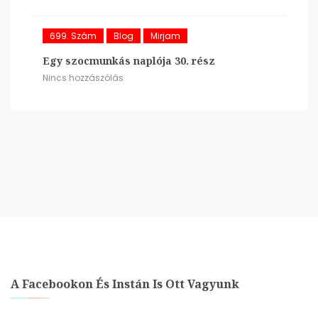
699. Szám
Blog
Mirjam
Egy szocmunkás naplója 30. rész
Nincs hozzászólás
A Facebookon És Instán Is Ott Vagyunk