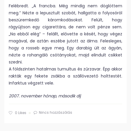
Felébredt. „A francba. Még mindig nem döglöttem
meg.” Nézte a lepusztult szobát, hallgatta a folyosóról
beszüremkedő káromkodásokat. Felült, hogy
rágyújtson egy cigarettára, de nem volt pénze sem.
„Na ebből elég” – felállt, elővette a kését, hogy végez
magával, de aztán eszébe jutott az álma. Felesleges,
hogy a rosseb egye meg. Egy darabig ült az ágyán,
nézte a rohangáló csótányokat, majd elindult csikket
szedni.
A földszinten hatalmas tumultus és zűrzavar. Épp akkor
rakták egy fekete zsákba a szállóvezető holttestét.
Infarktus végzett vele.
2007. november hónap, második díj
Nincs hozzászólás
0
Likes