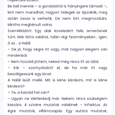
hajléktalanszállót.
Be kell mennie – a gondolattól is hányingere támadt –,
kint nem maradhat, nagyon hidegek az éjszakák, meg
aztán össze is verhetik. De nem bírt megmozdulni.
Mintha megbénult volna.
Szemlélődött. Egy alak közeledett felé, ismerősnek
tűnt. Már látta valahol, talán régi festményeken… igen,
ő az… a Halál.
– De jó, hogy végre itt vagy, már nagyon elegem van
mindenből.
– Nem hozzád jöttem, neked még nincs itt az időd.
– Kár – szontyolodott el, de ha már itt vagy
beszélgessünk egy kicsit.
A Halál leült mellé. Mit is kéne kérdezni, mit is kéne
kérdezni?
– Te, a kaszád hol van?
– Ugyan ne idétlenkedj már. Nekem nincs szükségem
kaszára. A szívére mutatok valakinek – infarktus. Az
égre mutatok, villámcsapás. Egy autóra mutatok,