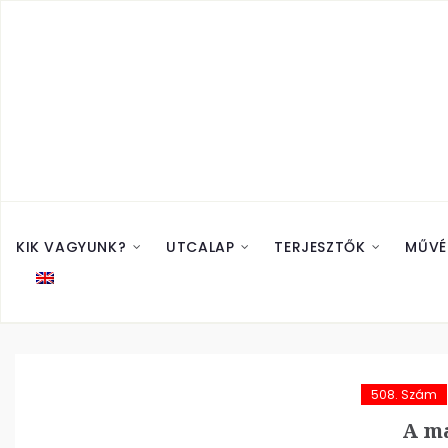
KIK VAGYUNK?
UTCALAP
TERJESZTŐK
MŰVÉ
508. Szám
A m