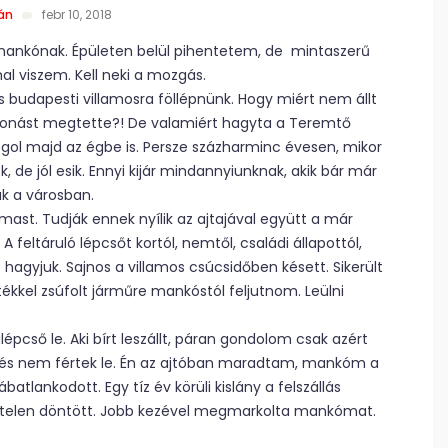
án
febr 10, 2018
 mankónak. Épületen belül pihentetem, de mintaszerű
 viszem. Kell neki a mozgás.
budapesti villamosra föllépnünk. Hogy miért nem állt
zavonást megtette?! De valamiért hagyta a Teremtő
ogol majd az égbe is. Persze százharminc évesen, mikor
de jól esik. Ennyi kijár mindannyiunknak, akik bár már
k a városban.
mast. Tudják ennek nyílik az ajtajával együtt a már
eltáruló lépcsőt kortól, nemtől, családi állapottól,
 hagyjuk. Sajnos a villamos csúcsidőben késett. Sikerült
kkel zsúfolt járműre mankóstól feljutnom. Leülni
lépcső le. Aki bírt leszállt, páran gondolom csak azért
és nem fértek le. Én az ajtóban maradtam, mankóm a
tlankodott. Egy tíz év körüli kislány a felszállás
 Hirtelen döntött. Jobb kezével megmarkolta mankómat.