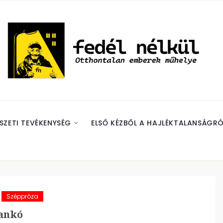
SZETI TEVÉKENYSÉG
ELSŐ KÉZBŐL A HAJLÉKTALANSÁGRÓ
Széppróza
ankó