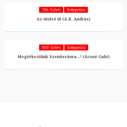
795. Szám
Széppróza
Az utolsó út (A.K. András)
450. Szám
Széppróza
Megérkeztünk Szentisvánra…! (Ácsné Gabi)