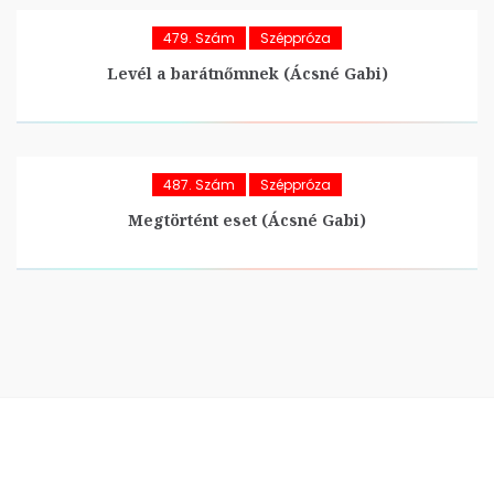
479. Szám
Széppróza
Levél a barátnőmnek (Ácsné Gabi)
487. Szám
Széppróza
Megtörtént eset (Ácsné Gabi)