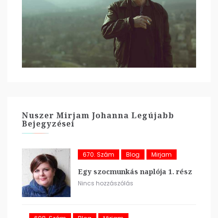
Nuszer Mirjam Johanna Legújabb
Bejegyzései
670. Szám
Blog
Mirjam
Egy szocmunkás naplója 1. rész
Nincs hozzászólás