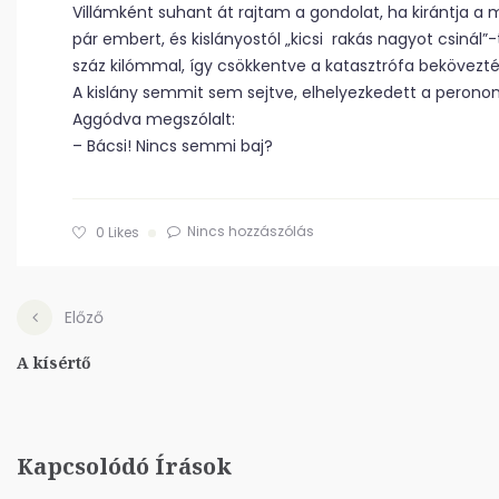
Villámként suhant át rajtam a gondolat, ha kirántja a
pár embert, és kislányostól „kicsi rakás nagyot csin
száz kilómmal, így csökkentve a katasztrófa bekövezté
A kislány semmit sem sejtve, elhelyezkedett a perono
Aggódva megszólalt:
– Bácsi! Nincs semmi baj?
Nincs hozzászólás
0
Likes
Előző
A kísértő
Kapcsolódó Írások