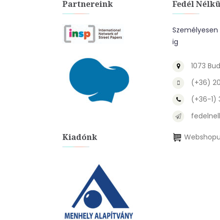
Partnereink
Fedél Nélkü
Személyesen a
ig
1073 Bud
(+36) 2
(+36-1)
fedelnel
Kiadónk
Webshopu