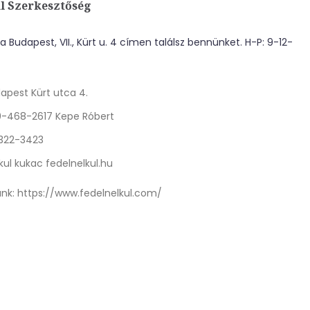
l Szerkesztőség
 Budapest, VII., Kürt u. 4 címen találsz bennünket. H-P: 9-12-
apest Kürt utca 4.
0-468-2617 Kepe Róbert
 322-3423
kul kukac fedelnelkul.hu
nk:
https://www.fedelnelkul.com/