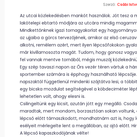
Szerző:
Csábi Istv
Az utcai közlekedésben mankót használok. Jót tesz a
lakótelepi ebtartó módjára az utcára mindig magammal
Mindkettőnknek igazi tornagyakorlat egy hagyományos 
az ujjaiba a görcs tervezőjének, amikor az első ceru
alkotni, remélem azért, mert ilyen lépcsőfokokon gyal
már kivillamosozta magát. Tudom, hogy gonosz vagyok, 
fel vannak mentve tornából, mégis muszáj közlekedniü
Egy szép tavaszi napon az Őrs vezér téren vártuk a hár
sportember számára is épphogy használható lépcsője. A f
napszaktól függetlenül mindenki szájtátva lesi, a többit
egy bicska mozdulat segítségével a köbdeciméter lépté
lehetetlen volt, ahogy elesni is.
Csilingeltünk egy kicsit, azután jött egy megálló. Csoda
maradtak, mert mondom, borzasztóan sokan voltunk, 
lépcső előtt támaszkodott, mondhatnám azt is, hogy lába
esélyeit mérlegelte lent a megállóban, az ajtó előtt.
A lépcső kapaszkodójának vélte!