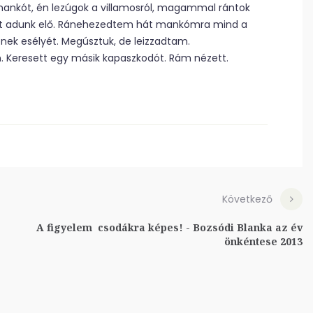
 mankót, én lezúgok a villamosról, magammal rántok
ál”-t adunk elő. Ránehezedtem hát mankómra mind a
nek esélyét. Megúsztuk, de leizzadtam.
n. Keresett egy másik kapaszkodót. Rám nézett.
Következő
A figyelem csodákra képes! - Bozsódi Blanka az év
önkéntese 2013