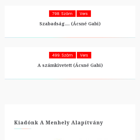
798. Szám
Vers
Szabadság…. (Ácsné Gabi)
499. Szám
Vers
A számkivetett (Ácsné Gabi)
Kiadónk A Menhely Alapítvány