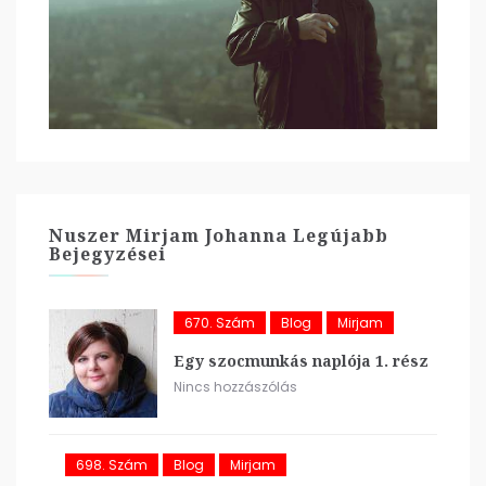
Nuszer Mirjam Johanna Legújabb
Bejegyzései
670. Szám
Blog
Mirjam
Egy szocmunkás naplója 1. rész
Nincs hozzászólás
698. Szám
Blog
Mirjam