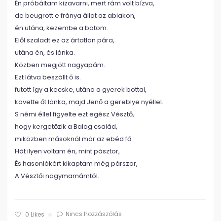
Én próbáltam kizavarni, mert rám volt bízva,
de beugrott e fránya állat az ablakon,
én utána, kezembe a botom.
Elől szaladt ez az ártatlan pára,
utána én, és lánka.
Közben megjött nagyapám.
Ezt látva beszállt ő is.
futott így a kecske, utána a gyerek bottal,
követte őt lánka, majd Jenő a gereblye nyéllel.
S némi éllel figyelte ezt egész Vésztő,
hogy kergetőzik a Balog család,
miközben másoknál már az ebéd fő.
Hát ilyen voltam én, mint pásztor,
És hasonlókért kikaptam még párszor,
A Vésztői nagymamámtól.
Nincs hozzászólás
0
Likes