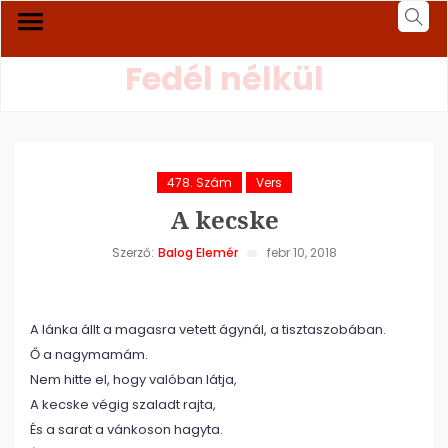
Fedél nélkül
478. Szám
Vers
A kecske
Szerző:
Balog Elemér
febr 10, 2018
A lánka állt a magasra vetett ágynál, a tisztaszobában.
Ő a nagymamám.
Nem hitte el, hogy valóban látja,
A kecske végig szaladt rajta,
És a sarat a vánkoson hagyta.