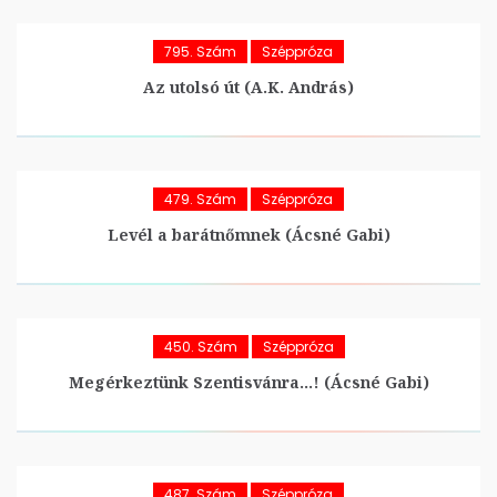
795. Szám
Széppróza
Az utolsó út (A.K. András)
479. Szám
Széppróza
Levél a barátnőmnek (Ácsné Gabi)
450. Szám
Széppróza
Megérkeztünk Szentisvánra…! (Ácsné Gabi)
487. Szám
Széppróza