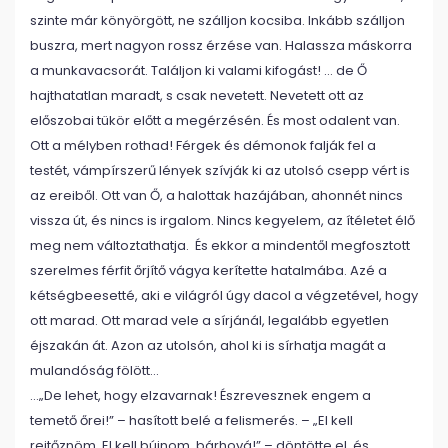
szinte már könyörgött, ne szálljon kocsiba. Inkább szálljon
buszra, mert nagyon rossz érzése van. Halassza máskorra
a munkavacsorát. Találjon ki valami kifogást! … de Ő
hajthatatlan maradt, s csak nevetett. Nevetett ott az
előszobai tükör előtt a megérzésén. És most odalent van.
Ott a mélyben rothad! Férgek és démonok falják fel a
testét, vámpírszerű lények szívják ki az utolsó csepp vért is
az ereiből. Ott van Ő, a halottak hazájában, ahonnét nincs
vissza út, és nincs is irgalom. Nincs kegyelem, az ítéletet élő
meg nem változtathatja. És ekkor a mindentől megfosztott
szerelmes férfit őrjítő vágya kerítette hatalmába. Azé a
kétségbeesetté, aki e világról úgy dacol a végzetével, hogy
ott marad. Ott marad vele a sírjánál, legalább egyetlen
éjszakán át. Azon az utolsón, ahol ki is sírhatja magát a
mulandóság fölött…
…„De lehet, hogy elzavarnak! Észrevesznek engem a
temető őrei!” – hasított belé a felismerés. – „El kell
rejtőznöm. El kell bújnom, bárhová!” – döntötte el, és