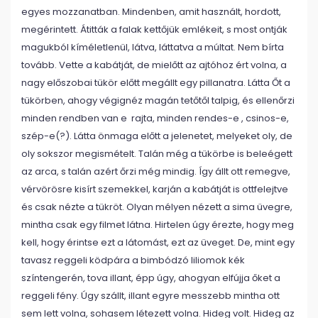
egyes mozzanatban. Mindenben, amit használt, hordott,
megérintett. Átitták a falak kettőjük emlékeit, s most ontják
magukból kíméletlenül, látva, láttatva a múltat. Nem bírta
tovább. Vette a kabátját, de mielőtt az ajtóhoz ért volna, a
nagy előszobai tükör előtt megállt egy pillanatra. Látta Őt a
tükörben, ahogy végignéz magán tetőtől talpig, és ellenőrzi
minden rendben van e rajta, minden rendes-e , csinos-e,
szép-e(?). Látta önmaga előtt a jelenetet, melyeket oly, de
oly sokszor megismételt. Talán még a tükörbe is beleégett
az arca, s talán azért őrzi még mindig. Így állt ott remegve,
vérvörösre kisírt szemekkel, karján a kabátját is ottfelejtve
és csak nézte a tükröt. Olyan mélyen nézett a sima üvegre,
mintha csak egy filmet látna. Hirtelen úgy érezte, hogy meg
kell, hogy érintse ezt a látomást, ezt az üveget. De, mint egy
tavasz reggeli ködpára a bimbódzó liliomok kék
színtengerén, tova illant, épp úgy, ahogyan elfújja őket a
reggeli fény. Úgy szállt, illant egyre messzebb mintha ott
sem lett volna, sohasem létezett volna. Hideg volt. Hideg az