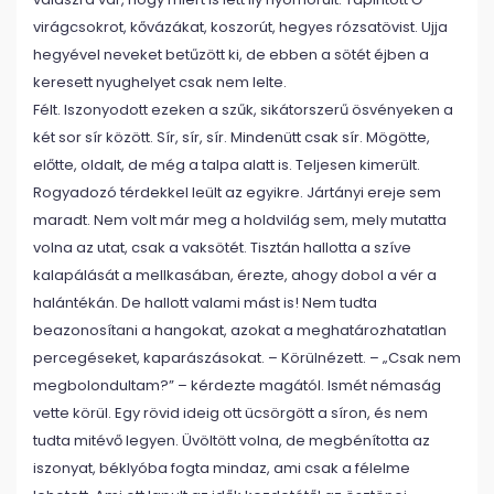
virágcsokrot, kővázákat, koszorút, hegyes rózsatövist. Ujja
hegyével neveket betűzött ki, de ebben a sötét éjben a
keresett nyughelyet csak nem lelte.
Félt. Iszonyodott ezeken a szűk, sikátorszerű ösvényeken a
két sor sír között. Sír, sír, sír. Mindenütt csak sír. Mögötte,
előtte, oldalt, de még a talpa alatt is. Teljesen kimerült.
Rogyadozó térdekkel leült az egyikre. Jártányi ereje sem
maradt. Nem volt már meg a holdvilág sem, mely mutatta
volna az utat, csak a vaksötét. Tisztán hallotta a szíve
kalapálását a mellkasában, érezte, ahogy dobol a vér a
halántékán. De hallott valami mást is! Nem tudta
beazonosítani a hangokat, azokat a meghatározhatatlan
percegéseket, kaparászásokat. – Körülnézett. – „Csak nem
megbolondultam?” – kérdezte magától. Ismét némaság
vette körül. Egy rövid ideig ott ücsörgött a síron, és nem
tudta mitévő legyen. Üvöltött volna, de megbénította az
iszonyat, béklyóba fogta mindaz, ami csak a félelme