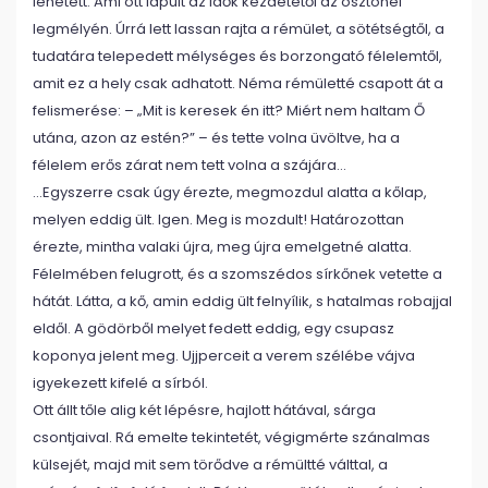
lehetett. Ami ott lapult az idők kezdetétől az ösztönei
legmélyén. Úrrá lett lassan rajta a rémület, a sötétségtől, a
tudatára telepedett mélységes és borzongató félelemtől,
amit ez a hely csak adhatott. Néma rémületté csapott át a
felismerése: – „Mit is keresek én itt? Miért nem haltam Ő
utána, azon az estén?” – és tette volna üvöltve, ha a
félelem erős zárat nem tett volna a szájára…
…Egyszerre csak úgy érezte, megmozdul alatta a kőlap,
melyen eddig ült. Igen. Meg is mozdult! Határozottan
érezte, mintha valaki újra, meg újra emelgetné alatta.
Félelmében felugrott, és a szomszédos sírkőnek vetette a
hátát. Látta, a kő, amin eddig ült felnyílik, s hatalmas robajjal
eldől. A gödörből melyet fedett eddig, egy csupasz
koponya jelent meg. Ujjperceit a verem szélébe vájva
igyekezett kifelé a sírból.
Ott állt tőle alig két lépésre, hajlott hátával, sárga
csontjaival. Rá emelte tekintetét, végigmérte szánalmas
külsejét, majd mit sem törődve a rémültté válttal, a