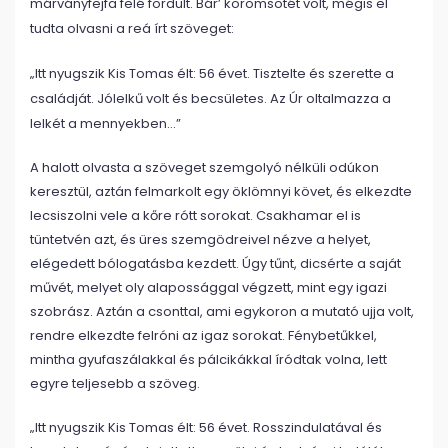
márványfejfa felé fordult. Bár’ koromsötét volt, mégis el
tudta olvasni a reá írt szöveget:
„Itt nyugszik Kis Tomas élt: 56 évet. Tisztelte és szerette a
családját. Jólelkű volt és becsületes. Az Úr oltalmazza a
lelkét a mennyekben…”
A halott olvasta a szöveget szemgolyó nélküli odúkon
keresztül, aztán felmarkolt egy öklömnyi követ, és elkezdte
lecsiszolni vele a kőre rótt sorokat. Csakhamar el is
tüntetvén azt, és üres szemgödreivel nézve a helyet,
elégedett bólogatásba kezdett. Úgy tűnt, dicsérte a saját
művét, melyet oly alapossággal végzett, mint egy igazi
szobrász. Aztán a csonttal, ami egykoron a mutató ujja volt,
rendre elkezdte felróni az igaz sorokat. Fénybetűkkel,
mintha gyufaszálakkal és pálcikákkal íródtak volna, lett
egyre teljesebb a szöveg.
„Itt nyugszik Kis Tomas élt: 56 évet. Rosszindulatával és