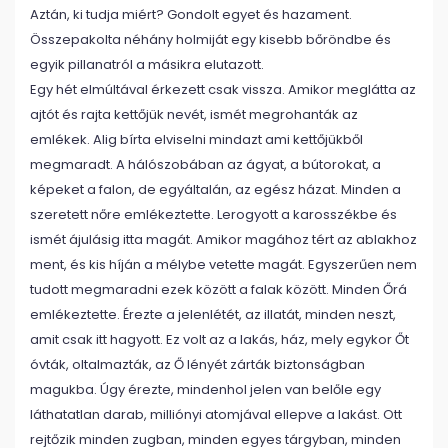
Aztán, ki tudja miért? Gondolt egyet és hazament.
Összepakolta néhány holmiját egy kisebb bőröndbe és
egyik pillanatról a másikra elutazott.
Egy hét elmúltával érkezett csak vissza. Amikor meglátta az
ajtót és rajta kettőjük nevét, ismét megrohanták az
emlékek. Alig bírta elviselni mindazt ami kettőjükből
megmaradt. A hálószobában az ágyat, a bútorokat, a
képeket a falon, de egyáltalán, az egész házat. Minden a
szeretett nőre emlékeztette. Lerogyott a karosszékbe és
ismét ájulásig itta magát. Amikor magához tért az ablakhoz
ment, és kis híján a mélybe vetette magát. Egyszerűen nem
tudott megmaradni ezek között a falak között. Minden Őrá
emlékeztette. Érezte a jelenlétét, az illatát, minden neszt,
amit csak itt hagyott. Ez volt az a lakás, ház, mely egykor Őt
óvták, oltalmazták, az Ő lényét zárták biztonságban
magukba. Úgy érezte, mindenhol jelen van belőle egy
láthatatlan darab, milliónyi atomjával ellepve a lakást. Ott
rejtőzik minden zugban, minden egyes tárgyban, minden