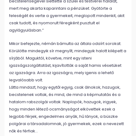
becstelenségével siettette a szülei és testvérei halálát,
mert meg akarta kaparintani a pénzüket. Gyötörte a
feleségét és verte a gyermekeit, meglopott mindenkit, akit
csak tudott, és nyomorult féregként pusztult el
agylágyulásban.”
Mikor befejezte, némán bámulta az általa odaírt sorokat.
Körülötte mindegyik sír megnyílt, mindegyik halott kilépett a
sírjából. Maguktól, követve, mint egy isteni
igazságszolgáltatást, kijavították a saját hamis vésetüket
az igazságra. Arra az igazságra, mely igenis a lehető
legvalósabb volt.
Látta mindazt, hogy egytől egyig, csak álnokok, hazugok,
becstelenek voltak, és mind, de mind a képmutatás és a
hatalom rabszolgái voltak. Naplopók, hazugok, irigyek,
hogy minden létező ocsmányságot elkövettek ezek a
legjobb férjek, engedelmes anyák, hű lányok, a büszke
polgárai a társadalomnak, jó gyermekek, ezek a nevezett
nők és férfiak…