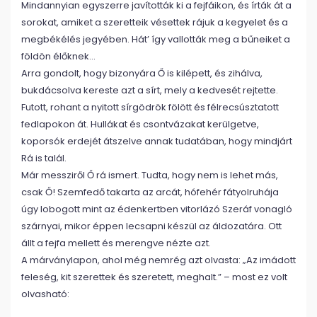
Mindannyian egyszerre javították ki a fejfáikon, és írták át a
sorokat, amiket a szeretteik vésettek rájuk a kegyelet és a
megbékélés jegyében. Hát’ így vallották meg a bűneiket a
földön élőknek…
Arra gondolt, hogy bizonyára Ő is kilépett, és zihálva,
bukdácsolva kereste azt a sírt, mely a kedvesét rejtette.
Futott, rohant a nyitott sírgödrök fölött és félrecsúsztatott
fedlapokon át. Hullákat és csontvázakat kerülgetve,
koporsók erdejét átszelve annak tudatában, hogy mindjárt
Rá is talál.
Már messziről Ő rá ismert. Tudta, hogy nem is lehet más,
csak Ő! Szemfedő takarta az arcát, hófehér fátyolruhája
úgy lobogott mint az édenkertben vitorlázó Szeráf vonagló
szárnyai, mikor éppen lecsapni készül az áldozatára. Ott
állt a fejfa mellett és merengve nézte azt.
A márványlapon, ahol még nemrég azt olvasta: „Az imádott
feleség, kit szerettek és szeretett, meghalt.” – most ez volt
olvasható: