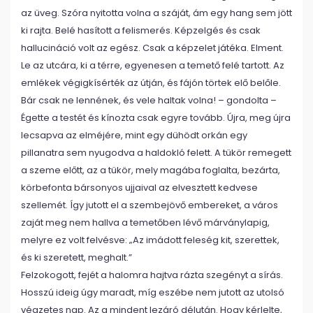
az üveg. Szóra nyitotta volna a száját, ám egy hang sem jött
ki rajta. Belé hasított a felismerés. Képzelgés és csak
hallucináció volt az egész. Csak a képzelet játéka. Elment.
Le az utcára, ki a térre, egyenesen a temető felé tartott. Az
emlékek végigkísérték az útján, és fájón törtek elő belőle.
Bár csak ne lennének, és vele haltak volna! – gondolta –
Égette a testét és kínozta csak egyre tovább. Újra, meg újra
lecsapva az elméjére, mint egy dühödt orkán egy
pillanatra sem nyugodva a haldokló felett. A tükör remegett
a szeme előtt, az a tükör, mely magába foglalta, bezárta,
körbefonta bársonyos ujjaival az elvesztett kedvese
szellemét. Így jutott el a szembejövő embereket, a város
zaját meg nem hallva a temetőben lévő márványlapig,
melyre ez volt felvésve: „Az imádott feleség kit, szerettek,
és ki szeretett, meghalt.”
Felzokogott, fejét a halomra hajtva rázta szegényt a sírás.
Hosszú ideig úgy maradt, míg eszébe nem jutott az utolsó
végzetes nap. Az a mindent lezáró délután. Hogy kérlelte,