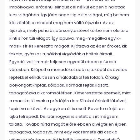
imbolyogva, erőtlenül elindult cél nélkül ebben a halottak
kies világában. Így járta napestig ezt a világot, míg be nem
köszöntött a mindent meg nem váltó éjszaka. Az az
éjszaka, mely puha és bársonytestével körbe nem ölelte a
kinti síron túli világot. Így lapulva, meg-megállva egyik-
másik sír és keresztfa mögött. Kijátszva az éber őröket, kik
fekete, gyászos ruháikkal vigyázták a holtak álmait.
Egyedül volt. Immár teljesen egyedül ebben a furcsa
városban. Kilépett a menedéket adó rejtekéből és óvatos
léptekkel elindult ezen a halottakkal teli földön. Órákig
bolyongott kripták, kőlapok, korhadt fejfák között,
tapogatózva a koromsötétben. Kimeresztette szemeit, mint
a macska, ki csak a prédájára les. Sírokat érintett lábával,
tapintva a követ. Az egyiken át is esett. Beverte a fejét az
ajka felrepedt. De, bárhogyan is sietett a sírt mégsem
találta. Tovább fúrta magát előre ebben a végtelen éjben,
tapogatva, fogdosva, mint egy vak remete aki csak a
válaszra vár, hogy miért is lett ily nyomorult. Tapintott Ő