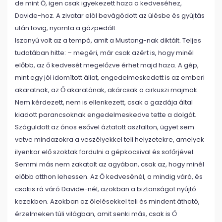
de mint Ő, igen csak igyekezett haza a kedveséhez,
Davide-hoz. A zivatar elöl bevágódott az ülésbe és gyújtás
után tövig, nyomta a gázpedált.
Iszonyú volt az a tempó, amit a Mustang-nak diktált. Teljes
tudatában hitte: – megéri, már csak azért is, hogy minél
előbb, az ő kedvesét megelőzve érhet majd haza. A gép,
mint egy jól idomított állat, engedelmeskedett is az emberi
akaratnak, az Ő akaratának, akárcsak a cirkuszi majmok.
Nem kérdezett, nem is ellenkezett, csak a gazdája által
kiadott parancsoknak engedelmeskedve tette a dolgát.
Száguldott az ónos esővel áztatott aszfalton, ügyet sem
vetve mindazokra a veszélyekkel teli helyzetekre, amelyek
ilyenkor elő szoktak fordulni a gépkocsival és sofőrjével.
Semmi más nem zakatolt az agyában, csak az, hogy minél
előbb otthon lehessen. Az Ő kedvesénél, a mindig váró, és
csakis rá váró Davide-nél, azokban a biztonságot nyújtó
kezekben. Azokban az ölelésekkel teli és mindent átható,
érzelmeken túli világban, amit senki más, csak is Ő