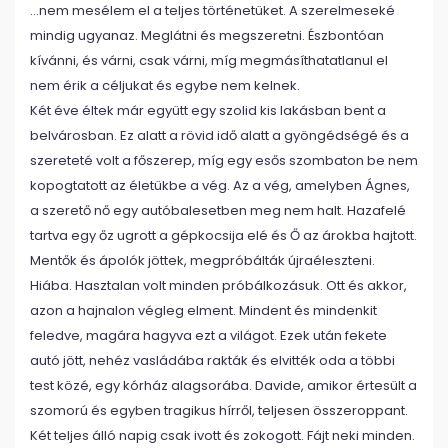
…nem mesélem el a teljes történetüket. A szerelmeseké
mindig ugyanaz. Meglátni és megszeretni. Észbontóan
kívánni, és várni, csak várni, míg megmásíthatatlanul el
nem érik a céljukat és egybe nem kelnek.
Két éve éltek már együtt egy szolid kis lakásban bent a
belvárosban. Ez alatt a rövid idő alatt a gyöngédségé és a
szereteté volt a főszerep, míg egy esős szombaton be nem
kopogtatott az életükbe a vég. Az a vég, amelyben Ágnes,
a szerető nő egy autóbalesetben meg nem halt. Hazafelé
tartva egy őz ugrott a gépkocsija elé és Ő az árokba hajtott.
Mentők és ápolók jöttek, megpróbálták újraéleszteni.
Hiába. Hasztalan volt minden próbálkozásuk. Ott és akkor,
azon a hajnalon végleg elment. Mindent és mindenkit
feledve, magára hagyva ezt a világot. Ezek után fekete
autó jött, nehéz vasládába rakták és elvitték oda a többi
test közé, egy kórház alagsorába. Davide, amikor értesült a
szomorú és egyben tragikus hírről, teljesen összeroppant.
Két teljes álló napig csak ivott és zokogott. Fájt neki minden.