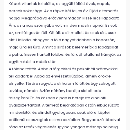
Képek villantak fel előtte, az együtt töltött évek, napok,
percek sokasága. Az a röpke két teljes év. Eljött a temetés
napja. Megpróbálva erőt venni magán kissé lecsillapodott.
Ám, az a nap szörnyűbb volt minden másik napnál. Ez volt
az, amitől igazán félt. Ott állt a sír mellett és csak sírt, csak
sírt. Hallotta, ahogyan a föld nagyot dobban a koporsón,
majd újra és újra. Amint a sírásók belemerítik a lapátjaikat
a puha, frissen hantolt földbe, és fáradhatatlanul hányják az
egyik rakást a másik után.
A földbe tették. Abba a férgekkel és pokolbéli szörnyekkel
teli gödörbe! Abba az enyészet kútjába, amely örökre
elnyelte. Térdre rogyott a sírhalom fölött és úgy zokogott
tovább, némán. Aztán néhány barátja sietett oda
felsegíteni Őt, és közben a pap is befejezte a halotti
gyászszertartást. A temető bejáratában aztán elbúcsúzott
mindenkitől, és elindult gyalogosan, csak előre. Léptei
erőtlenül csoszogtak a sima aszfalton. Rogyadozó lábaival
rótta az utcák végtelenét. Így bolyongott másnap hajnalig.