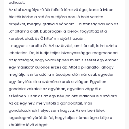
adhatott.
Az utat szegélyező fák felfelé törekvő ágai, karcsú ívben
ölelték körbe a reá és autójára boruló hold vetette
árnyékot, megnyugtatva a vándort: – biztonságban van az
„ő” oltalma alatt. Dübörögtek a lóerők, fogyott az út a
kerekek alatt, és Ő hitte’ mindjárt hazaér…
…nagyon szerette Őt. Azt az érzést, amit érzett, leírni szinte
lehetetlen. De, ki tudja teljes bizonyossággal megmondani
az igazságot, hogy voltaképpen miért is szeret egy ember
egy másikat? Különös érzés az. Attól a pillanattól, ahogy
meglátja, szinte attól a másodperctől már csak egyetlen
egy lény létezik a számára kerek e világon. Egyetlen
gondolat zakatolt az agyában, egyetlen vágy él a
szívében. Csak az az egy név jön öntudatlanul is a szájára.
Az az egy név, mely kitölti a gondolatait, más
gondolatoknak helyet sem hagyva. Az emberi lélek
legeslegmélyéről tör fel, hogy teljes némaságra ítélje a
körülötte lévő világot…