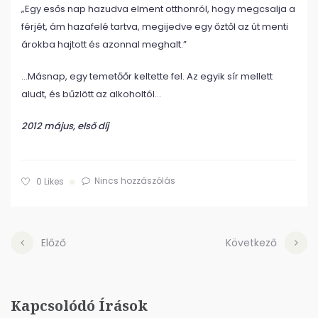
„Egy esős nap hazudva elment otthonról, hogy megcsalja a
férjét, ám hazafelé tartva, megijedve egy őztől az út menti
árokba hajtott és azonnal meghalt.”
…Másnap, egy temetőőr keltette fel. Az egyik sír mellett
aludt, és bűzlött az alkoholtól…
2012 május, első díj
Nincs hozzászólás
0
Likes
Előző
Következő
Kapcsolódó Írások