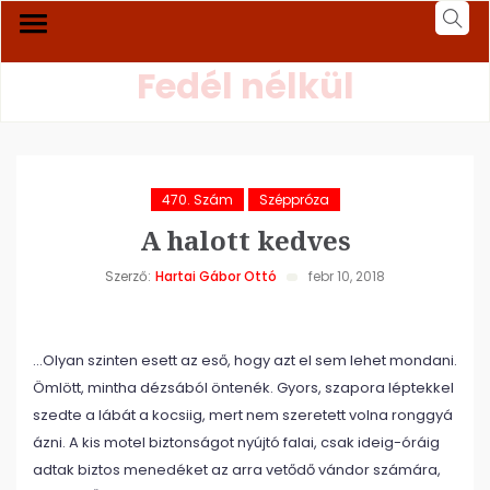
Fedél nélkül
470. Szám
Széppróza
A halott kedves
Szerző:
Hartai Gábor Ottó
febr 10, 2018
…Olyan szinten esett az eső, hogy azt el sem lehet mondani.
Ömlött, mintha dézsából öntenék. Gyors, szapora léptekkel
szedte a lábát a kocsiig, mert nem szeretett volna ronggyá
ázni. A kis motel biztonságot nyújtó falai, csak ideig-óráig
adtak biztos menedéket az arra vetődő vándor számára,