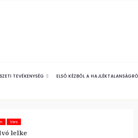
SZETI TEVÉKENYSÉG
ELSŐ KÉZBŐL A HAJLÉKTALANSÁGRÓ
ám
Vers
lvó lelke