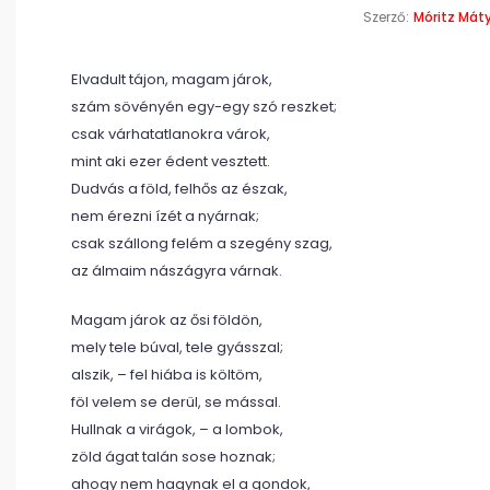
Szerző:
Móritz Mát
Elvadult tájon, magam járok,
szám sövényén egy-egy szó reszket;
csak várhatatlanokra várok,
mint aki ezer édent vesztett.
Dudvás a föld, felhős az észak,
nem érezni ízét a nyárnak;
csak szállong felém a szegény szag,
az álmaim nászágyra várnak.
Magam járok az ősi földön,
mely tele búval, tele gyásszal;
alszik, – fel hiába is költöm,
föl velem se derül, se mással.
Hullnak a virágok, – a lombok,
zöld ágat talán sose hoznak;
ahogy nem hagynak el a gondok,