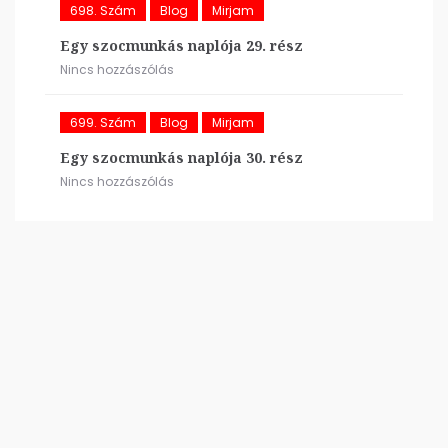
698. Szám
Blog
Mirjam
Egy szocmunkás naplója 29. rész
Nincs hozzászólás
699. Szám
Blog
Mirjam
Egy szocmunkás naplója 30. rész
Nincs hozzászólás