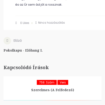
és az Úr sem ád jót a rossznak.
Nincs hozzászólás
0
Likes
Előző
Pokolkapu - Előhang I.
Kapcsolódó Írások
758. Szám
Vers
Szerelmes (A Felfedező)