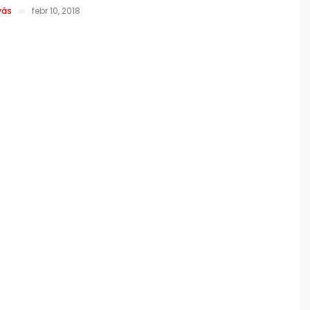
yás
febr 10, 2018