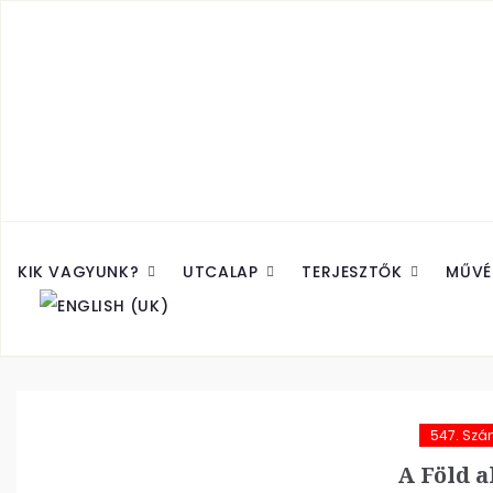
KIK VAGYUNK?
UTCALAP
TERJESZTŐK
MŰVÉ
547. Sz
A Föld a