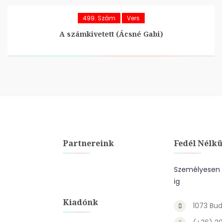
499. Szám
Vers
A számkivetett (Ácsné Gabi)
Partnereink
Fedél Nélkü
Személyesen a
ig
Kiadónk
1073 Bud