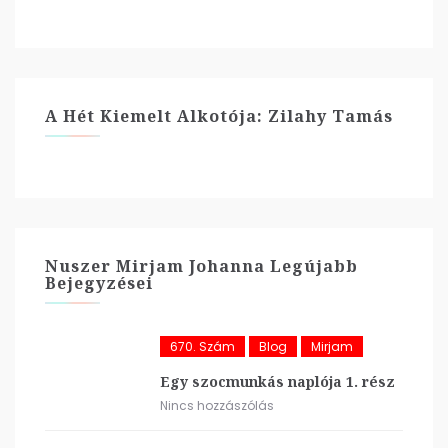
A Hét Kiemelt Alkotója: Zilahy Tamás
Nuszer Mirjam Johanna Legújabb
Bejegyzései
670. Szám
Blog
Mirjam
Egy szocmunkás naplója 1. rész
Nincs hozzászólás